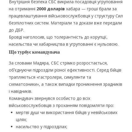
Внутрішня безпека СБС викрила посадовця угруповання
на отриманні
2000 доларів
хабара — гроші брали за
працевлаштування військовослужбовця у структуру Сил
безпілотних систем. Матеріали та докази вже передали
до ДБР.
Бровді наголосив, що толерантність до корупції,
насильства чи хабарництва в угрупованні є нульовою.
Що турбує командувача
За словами Мадяра, СБС стрімко розростається,
обʼєднуючи підрозділи різної ефективності. Серед бійців
трапляються «гастролери, симулянти та
схематозники», а також випадки проникнення зрадників
і навідників.
Командувач звернувся особисто до всіх
військовослужбовців з проханням повідомляти про:
мертві душі чи використання бійців у невійськових
цілях;
насильство у підрозділах;