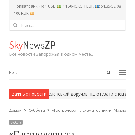
Приватбанк: ($) 1 USD
: 44.50-45.05 1 EUR
: 51.35-52.08
100 RUR
: -
Найти:
Sky
News
ZP
Все новости Запорожья в одном месте...
Open
Menu
Menu
search
panel
армейские методы.
Важные новости
Зеленський доручив підготувати спеціальну 
Домой
Суббота
«Гастролери та схематозники»: Мадяр відр
Суббота
«Гастролери та