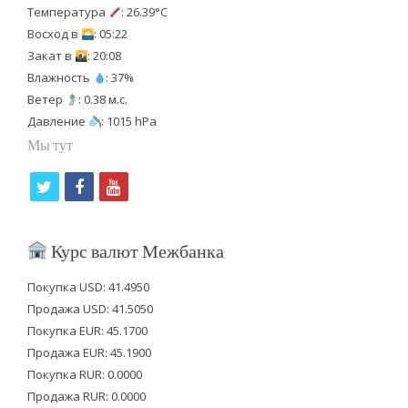
Температура
: 26.39°C
Восход в
: 05:22
Закат в
: 20:08
Влажность
: 37%
Ветер
: 0.38 м.с.
Давление
: 1015 hPa
Мы тут
t
f
y
w
a
o
i
c
u
Курс валют Межбанка
t
e
t
Покупка USD: 41.4950
t
b
u
Продажа USD: 41.5050
e
o
b
Покупка EUR: 45.1700
Продажа EUR: 45.1900
r
o
e
Покупка RUR: 0.0000
k
Продажа RUR: 0.0000