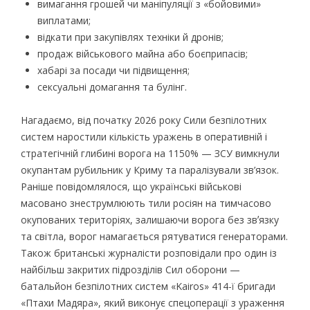
вимагання грошей чи маніпуляції з «бойовими»
виплатами;
відкати при закупівлях техніки й дронів;
продаж військового майна або боєприпасів;
хабарі за посади чи підвищення;
сексуальні домагання та булінг.
Нагадаємо, від початку 2026 року Сили безпілотних
систем наростили кількість уражень в оперативній і
стратегічній глибині ворога на 1150% — ЗСУ вимкнули
окупантам рубильник у Криму та паралізували зв’язок.
Раніше повідомлялося, що українські військові
масовано знеструмлюють тили росіян на тимчасово
окупованих територіях, залишаючи ворога без звʼязку
та світла, ворог намагається рятуватися генераторами.
Також британські журналісти розповідали про один із
найбільш закритих підрозділів Сил оборони —
батальйон безпілотних систем «Kairos» 414-ї бригади
«Птахи Мадяра», який виконує спецоперації з ураження