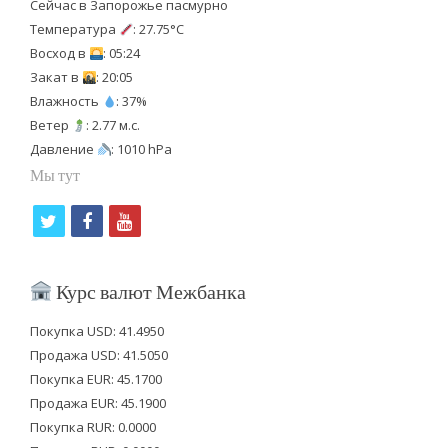
Сейчас в Запорожье пасмурно
Температура
: 27.75°C
Восход в
: 05:24
Закат в
: 20:05
Влажность
: 37%
Ветер
: 2.77 м.с.
Давление
: 1010 hPa
Мы тут
t
f
y
w
a
o
i
c
u
Курс валют Межбанка
t
e
t
Покупка USD: 41.4950
t
b
u
Продажа USD: 41.5050
e
o
b
Покупка EUR: 45.1700
Продажа EUR: 45.1900
r
o
e
Покупка RUR: 0.0000
k