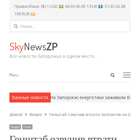
Приватбанк: ($) 1 USD
: 44.50-45.05 1 EUR
: 51.35-52.08
100 RUR
: -
Найти:
Sky
News
ZP
Все новости Запорожья в одном месте...
Open
Menu
Menu
search
panel
 армейские методы.
Важные новости
На Запоріжжі енергетики заживили 83 тися
Домой
Видео
Генштаб озвучив втрати окупантів на 26 січ
Видео
Голос
Генштаб озвучив втрати