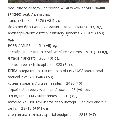
особового складу / personnel ‒ близько/ about
594400
(+1240) осіб / persons,
танків / tanks ‒ 8476
(+21) од,
бойових броньованих машин / APV ‒ 16402
(+17) од,
артилерійських систем / artillery systems – 16821
(+57)
од,
РСЗВ / MLRS – 1151
(+5) од,
засоби ППО / Anti-aircraft warfare systems ‒ 921
(+1) од,
літаків / aircraft – 366 (+0) од,
гелікоптерів / helicopters – 328 (+0) од,
БПЛА оперативно-тактичного рівня / UAV operational-
tactical level – 13548
(+57),
крилаті ракети / cruise missiles ‒ 2426 (+0),
кораблі /катери / warships / boats ‒ 28 (+0) од,
підводні човни / submarines – 1 (+0) од,
автомобільної техніки та автоцистерн/ vehicles and fuel
tanks – 22710
(+61) од,
спеціальна техніка / special equipment ‒ 2813
(+7)