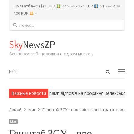
Приватбанк: ($) 1 USD
: 44.50-45.05 1 EUR
: 51.32-52.08
100 RUR
: -
Найти:
Sky
News
ZP
Все новости Запорожья в одном месте...
Open
Menu
Menu
search
panel
армейские методы.
Важные новости
Трамп відповів на прохання Зеленського над
Домой
Миг
Генштаб ЗСУ – про орієнтовні втрати ворога на 14
Миг
Генштаб ЗСУ – про