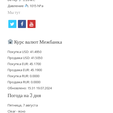
Давление
: 1015 hPa
Мы тут
t
f
y
w
a
o
i
c
u
Курс валют Межбанка
t
e
t
Покупка USD: 41.4950
t
b
u
Продажа USD: 41.5050
e
o
b
Покупка EUR: 45.1700
Продажа EUR: 45.1900
r
o
e
Покупка RUR: 0.0000
k
Продажа RUR: 0.0000
Обновлено: 15:31 19.07.2024
Погода на 3 дня
Пятница, 7 августа
Clear - ясно