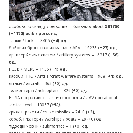
особового складу / personnel ‒ близько/ about
581760
(+1170) осіб / persons,
танків / tanks ‒ 8406
(+4) од,
бойових броньованих машин / APV ‒ 16238
(+27) од,
артилерійських систем / artillery systems – 16217
(+56)
од,
РСЗВ / MLRS – 1135
(+1) од,
засоби ППО / Anti-aircraft warfare systems ‒ 908
(+1) од,
літаків / aircraft – 363 (+0) од,
гелікоптерів / helicopters – 326 (+0) од,
БПЛА оперативно-тактичного рівня / UAV operational-
tactical level – 13057
(+52),
крилаті ракети / cruise missiles ‒ 2410
(+3),
кораблі /катери / warships / boats ‒ 28 (+0) од,
підводні човни / submarines – 1 (+0) од,