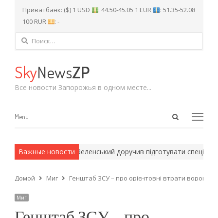
Приватбанк: ($) 1 USD
: 44.50-45.05 1 EUR
: 51.35-52.08
100 RUR
: -
Найти:
Sky
News
ZP
Все новости Запорожья в одном месте...
Open
Menu
Menu
search
panel
армейские методы.
Важные новости
Зеленський доручив підготувати спеціальну 
Домой
Миг
Генштаб ЗСУ – про орієнтовні втрати ворога на 3 
Миг
Генштаб ЗСУ – про