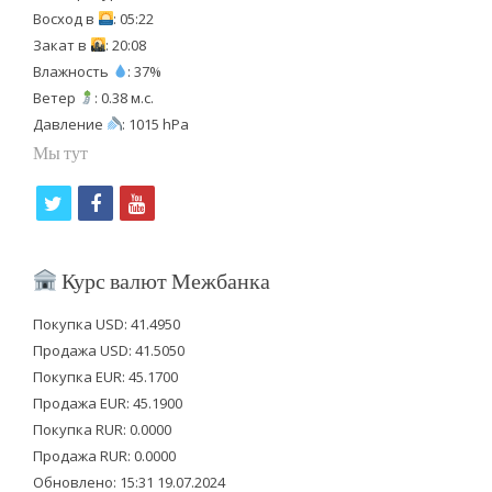
Восход в
: 05:22
Закат в
: 20:08
Влажность
: 37%
Ветер
: 0.38 м.с.
Давление
: 1015 hPa
Мы тут
t
f
y
w
a
o
i
c
u
Курс валют Межбанка
t
e
t
Покупка USD: 41.4950
t
b
u
Продажа USD: 41.5050
e
o
b
Покупка EUR: 45.1700
Продажа EUR: 45.1900
r
o
e
Покупка RUR: 0.0000
k
Продажа RUR: 0.0000
Обновлено: 15:31 19.07.2024