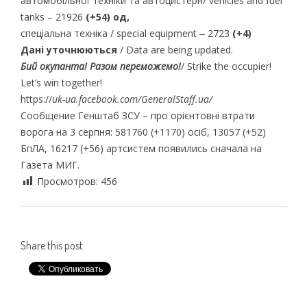
автомобільної техніки та автоцистерн/ vehicles and fuel
tanks – 21926
(+54) од,
спеціальна техніка / special equipment ‒ 2723
(+4)
Дані уточнюються
/ Data are being updated.
Бий окупанта! Разом переможемо!
/ Strike the occupier!
Let’s win together!
https://
uk-ua.facebook.com/GeneralStaff.ua/
Сообщение Генштаб ЗСУ – про орієнтовні втрати
ворога на 3 серпня: 581760 (+1170) осіб, 13057 (+52)
БпЛА, 16217 (+56) артсистем появились сначала на
Газета МИГ.
Просмотров:
456
Share this post