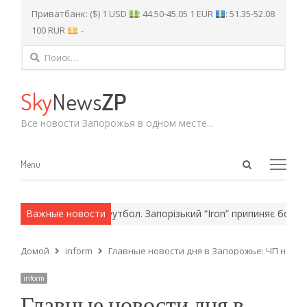
Приватбанк: ($) 1 USD
: 44.50-45.05 1 EUR
: 51.35-52.08
100 RUR
: -
Найти:
Sky
News
ZP
Все новости Запорожья в одном месте...
Open
Menu
Menu
search
panel
армейские методы.
Важные новости
Футбол. Запорізький “Iron” припиняє боротьб
Домой
inform
Главные новости дня в Запорожье: ЧП на На
inform
Главные новости дня в