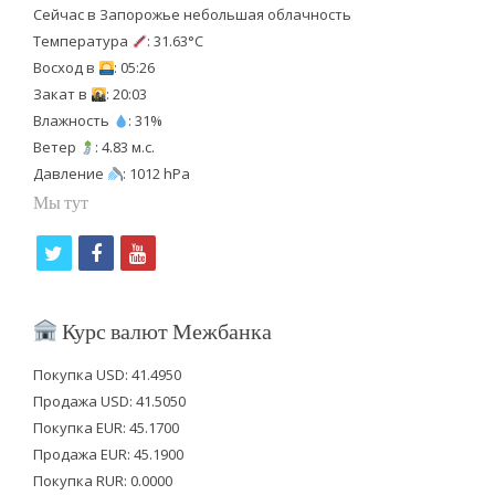
Сейчас в Запорожье небольшая облачность
Температура
: 31.63°C
Восход в
: 05:26
Закат в
: 20:03
Влажность
: 31%
Ветер
: 4.83 м.с.
Давление
: 1012 hPa
Мы тут
t
f
y
w
a
o
i
c
u
Курс валют Межбанка
t
e
t
Покупка USD: 41.4950
t
b
u
Продажа USD: 41.5050
e
o
b
Покупка EUR: 45.1700
Продажа EUR: 45.1900
r
o
e
Покупка RUR: 0.0000