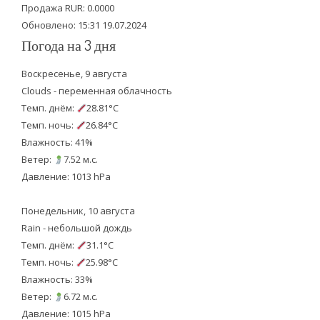
k
Продажа RUR: 0.0000
Обновлено: 15:31 19.07.2024
Погода на 3 дня
Воскресенье, 9 августа
Clouds - переменная облачность
Темп. днём:
28.81°C
Темп. ночь:
26.84°C
Влажность: 41%
Ветер:
7.52 м.с.
Давление: 1013 hPa
Понедельник, 10 августа
Rain - небольшой дождь
Темп. днём:
31.1°C
Темп. ночь:
25.98°C
Влажность: 33%
Ветер:
6.72 м.с.
Давление: 1015 hPa