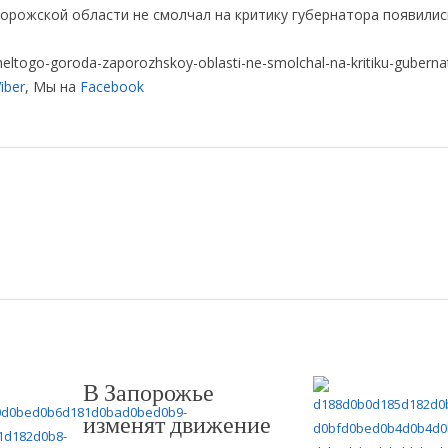
рожской области не смолчал на критику губернатора появилис
zheltogo-goroda-zaporozhskoy-oblasti-ne-smolchal-na-kritiku-guberna
iber
, Мы на
Facebook
В Запорожье
изменят движение