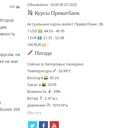
Обновлено: 16:00 05.07.2025
488
Курсы Приватбанк
 Егоров
Актуальные курсы валют Приватбанк: ($)
ации
1 USD
: 44.50 - 45.05
тивность
1 EUR
: 51.35 - 52.08
100 RUR
: -
Погода
ірусом, на
йже не має
Сейчас в Запорожье пасмурно
Температура
: 26.99°C
Восход в
: 05:24
Закат в
: 20:05
Влажность
: 39%
Ветер
: 2.47 м.с.
я
Давление
: 1010 hPa
 более 200
Мы тут
t
f
y