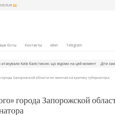
8 100 RUR
: -
аши боты
Контакты
viber
Telegram
ли Київ балістикою: що відомо на цей момент
Діти захисників-
 города Запорожской области не смолчал на критику губернатора
го» города Запорожской облас
натора