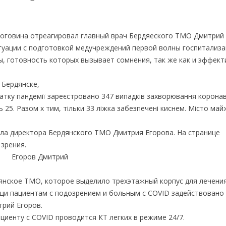
Боговина отреагировал главный врач Бердяеского ТМО Дмитрий
итуации с подготовкой медучреждений первой волны госпитализ
ы, готовность которых вызывает сомнения, так же как и эффек
 Бердянске,
чатку пандемії зареєстровано 347 випадків захворювання коронав
ть 25. Разом х тим, тільки 33 ліжка забезпечені киснем. Місто ма
ела директора Бердянского ТМО Дмитрия Егорова. На странице
зрения.
янское ТМО, которое выделило трехэтажный корпус для лечени
ощи пациентам с подозрением и больным с COVID задействовано
рий Егоров.
циенту с COVID проводится КТ легких в режиме 24/7.