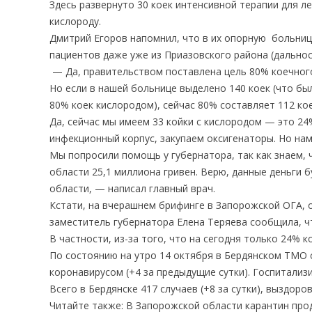
Здесь развернуто 30 коек интенсивной терапии для л
кислороду.
Дмитрий Егоров напомнил, что в их опорную больниц
пациентов даже уже из Приазовского района (дальнос
— Да, правительством поставлена цель 80% коечног
Но если в нашей больнице выделено 140 коек (что бы
80% коек кислородом), сейчас 80% составляет 112 кое
Да, сейчас мы имеем 33 койки с кислородом — это 24
инфекционный корпус, закупаем оксигенаторы. Но на
Мы попросили помощь у губернатора, так как знаем, 
области 25,1 миллиона гривен. Верю, данные деньги
области, — написал главный врач.
Кстати, на вчерашнем брифинге в Запорожской ОГА, о
заместитель губернатора Елена Теряева сообщила, ч
В частности, из-за того, что на сегодня только 24% 
По состоянию на утро 14 октября в Бердянском ТМО 
коронавирусом (+4 за предыдущие сутки). Госпитализ
Всего в Бердянске 417 случаев (+8 за сутки), выздор
Читайте также: В Запорожской области карантин про