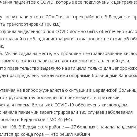
ечения пациентов с COVID, которые все подключены к централи
у везут пациентов с COVID из четырех районов. В Бердянске 
ть транспортировки 100 км.)
о фонда выделенного под COVID должно быть обеспечено кисл
ло задачей от обладминистрации и тогда вопрос не стоял об об
к.
%. Мы не сидим на месте, мы проводим централизованный кисло
м самим сложно справиться в достижении поставленной цели.
что правительство выделило на эти цели только для Запорожск
 будут распределены между всеми опорными больницами Запоро
твечая на вопрос журналиста о ситуации в Бердянской больниц
то к руководству больницы по-прежнему есть претензии.
коек для приема больных с COVID-19 обеспечены кислородом.
с начала пандемии зарегистрировали 185 случаев заболевания
ировано в Бердянское ТМО 46 (+4).
овели 198. В Бердянском районе — 27 больных с начала пандемии.
длится до конца года — что решил Кабмин