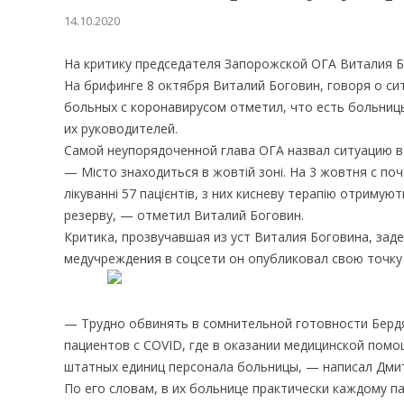
14.10.2020
На критику председателя Запорожской ОГА Виталия 
На брифинге 8 октября Виталий Боговин, говоря о с
больных с коронавирусом отметил, что есть больниц
их руководителей.
Самой неупорядоченной глава ОГА назвал ситуацию в
— Місто знаходиться в жовтій зоні. На 3 жовтня с по
лікуванні 57 пацієнтів, з них кисневу терапію отримую
резерву, — отметил Виталий Боговин.
Критика, прозвучавшая из уст Виталия Боговина, зад
медучреждения в соцсети он опубликовал свою точку 
— Трудно обвинять в сомнительной готовности Берд
пациентов с COVID, где в оказании медицинской пом
штатных единиц персонала больницы, — написал Дмит
По его словам, в их больнице практически каждому па