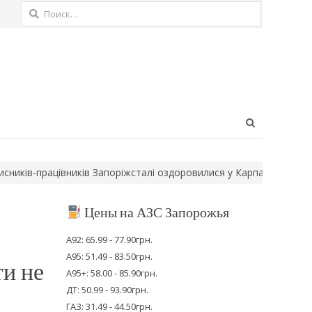
Найти:
Open
search
panel
працівників Запоріжсталі оздоровилися у Карпатах за програмою
Цены на АЗС Запорожья
А92: 65.99 - 77.90грн.
А95: 51.49 - 83.50грн.
ти не
А95+: 58.00 - 85.90грн.
ДТ: 50.99 - 93.90грн.
ГАЗ: 31.49 - 44.50грн.