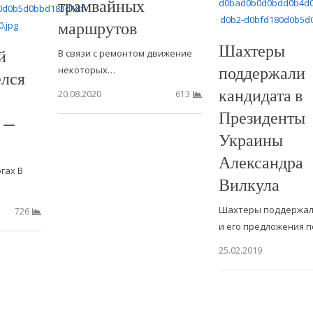
трамвайных
маршрутов
Шахтеры
й
В связи с ремонтом движение
поддержали
некоторых…
елся
кандидата в
20.08.2020
613
Президенты
 —
Украины
Александра
гах В
Вилкула
Шахтеры поддержал
726
и его предложения 
25.02.2019