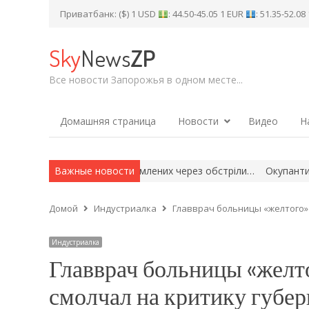
Приватбанк: ($) 1 USD
: 44.50-45.05 1 EUR
: 51.35-52.0
Sky
News
ZP
Все новости Запорожья в одном месте...
Домашняя страница
Новости
Видео
Н
исячі родин, знеструмлених через обстріли…
Важные новости
Окупанти атакува
Домой
Индустриалка
Главврач больницы «желтого»
Индустриалка
Главврач больницы «желто
смолчал на критику губер