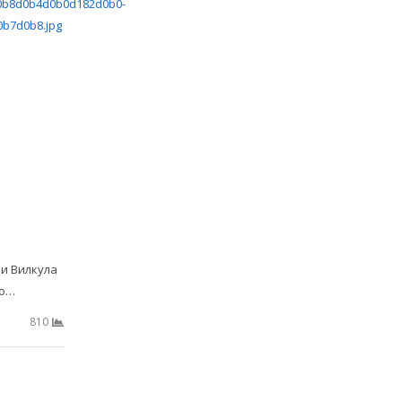
и Вилкула
по…
810