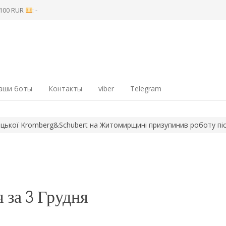
8 100 RUR
: -
аши боты
Контакты
viber
Telegram
Kromberg&Schubert на Житомирщині призупинив роботу після обс
 за 3 Грудня