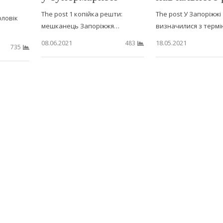
The post 1 копійка решти:
The post У Запоріжжі
оловік
мешканець Запоріжжя…
визначилися з терм
08.06.2021
18.05.2021
483
735