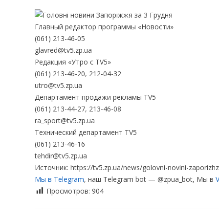
Главный редактор программы «Новости»
(061) 213-46-05
glavred@tv5.zp.ua
Редакция «Утро с TV5»
(061) 213-46-20, 212-04-32
utro@tv5.zp.ua
Департамент продажи рекламы TV5
(061) 213-44-27, 213-46-08
ra_sport@tv5.zp.ua
Технический департамент TV5
(061) 213-46-16
tehdir@tv5.zp.ua
Источник: https://tv5.zp.ua/news/golovni-novini-zaporizh
Мы в Telegram
, наш Telegram bot — @zpua_bot, Мы в
V
Просмотров:
904