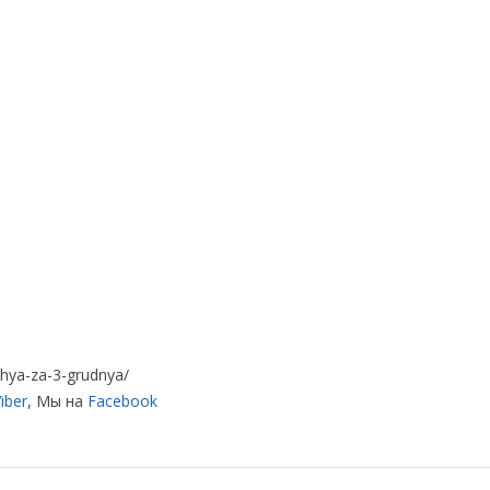
zhya-za-3-grudnya/
iber
, Мы на
Facebook