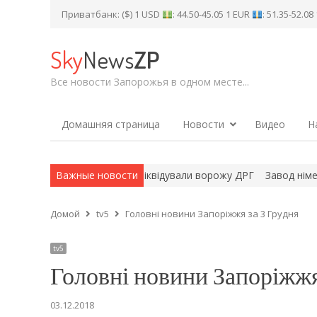
Приватбанк: ($) 1 USD
: 44.50-45.05 1 EUR
: 51.35-52.0
Sky
News
ZP
Все новости Запорожья в одном месте...
Домашняя страница
Новости
Видео
Н
зу Оріхова захисники ліквідували ворожу ДРГ
Важные новости
Завод німецької 
Домой
tv5
Головні новини Запоріжжя за 3 Грудня
tv5
Головні новини Запоріжжя
03.12.2018