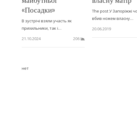
«Посадки»
The post У Запоріжжі ч
вбив ножем власну…
В зустрічі взяли участь як
прихильники, так і…
20.06.2019
21.10.2024
206
нет