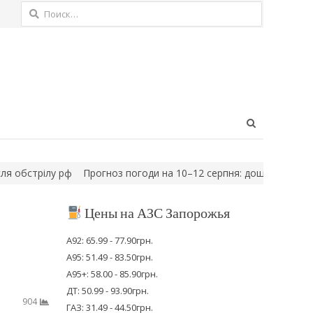
Найти:
Open
search
panel
трілу рф
Прогноз погоди на 10–12 серпня: дощу не буде, але є…
Цены на АЗС Запорожья
А92: 65.99 - 77.90грн.
А95: 51.49 - 83.50грн.
А95+: 58.00 - 85.90грн.
ДТ: 50.99 - 93.90грн.
904
ГАЗ: 31.49 - 44.50грн.