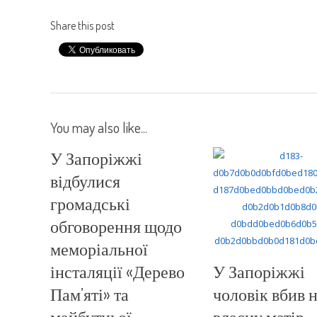
Share this post
You may also like...
У Запоріжжі
відбулися
громадські
обговорення щодо
меморіальної
інсталяції «Дерево
У Запоріжжі
Пам’яті» та
чоловік вбив 
майбутньої
власну матір