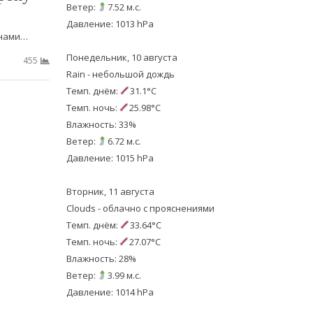
Ветер:
7.52 м.с.
Давление: 1013 hPa
інами…
Понедельник, 10 августа
455
Rain - небольшой дождь
Темп. днём:
31.1°C
Темп. ночь:
25.98°C
Влажность: 33%
Ветер:
6.72 м.с.
Давление: 1015 hPa
Вторник, 11 августа
Clouds - облачно с прояснениями
Темп. днём:
33.64°C
Темп. ночь:
27.07°C
Влажность: 28%
Ветер:
3.99 м.с.
Давление: 1014 hPa