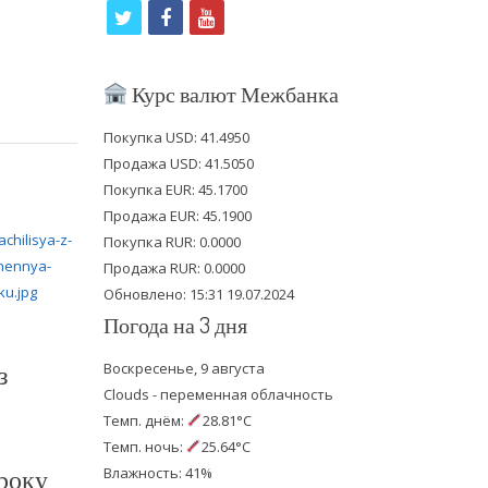
t
f
y
w
a
o
i
c
u
Курс валют Межбанка
t
e
t
Покупка USD: 41.4950
t
b
u
Продажа USD: 41.5050
e
o
b
Покупка EUR: 45.1700
Продажа EUR: 45.1900
r
o
e
Покупка RUR: 0.0000
k
Продажа RUR: 0.0000
Обновлено: 15:31 19.07.2024
Погода на 3 дня
з
Воскресенье, 9 августа
Clouds - переменная облачность
Темп. днём:
28.81°C
Темп. ночь:
25.64°C
року
Влажность: 41%