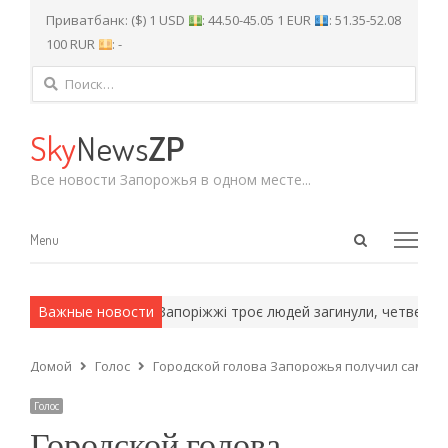
Приватбанк: ($) 1 USD
: 44.50-45.05 1 EUR
: 51.35-52.08
100 RUR
: -
Найти:
Sky
News
ZP
Все новости Запорожья в одном месте...
Open
Menu
Menu
search
panel
мейские методы.
Важные новости
На Запоріжжі троє людей загинули, четверо по
Домой
Голос
Городской голова Запорожья получил самую 
Голос
Городской голова