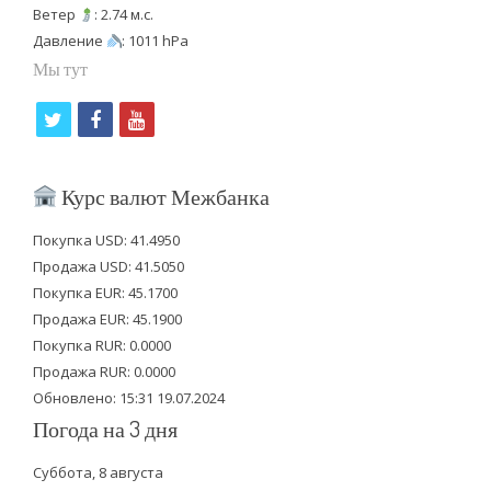
Ветер
: 2.74 м.с.
Давление
: 1011 hPa
Мы тут
t
f
y
w
a
o
i
c
u
Курс валют Межбанка
t
e
t
Покупка USD: 41.4950
t
b
u
Продажа USD: 41.5050
e
o
b
Покупка EUR: 45.1700
Продажа EUR: 45.1900
r
o
e
Покупка RUR: 0.0000
k
Продажа RUR: 0.0000
Обновлено: 15:31 19.07.2024
Погода на 3 дня
Суббота, 8 августа