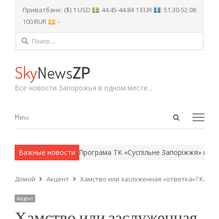
Приватбанк: ($) 1 USD
: 44.45-44.84 1 EUR
: 51.30-52.08
100 RUR
: -
Найти:
Sky
News
ZP
Все новости Запорожья в одном месте...
Open
Menu
Menu
search
panel
 армейские методы.
Важные новости
Програма ТК «Суспільне Запоріжжя» на четв
Домой
Акцент
Хамство или заслуженная «ответка»? Как в
Акцент
Хамство или заслуженная