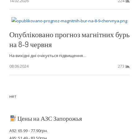
14.02.2026
224
Опубліковано прогноз магнітних бурь
на 8-9 червня
На вихідні дні очікується підвищення…
08.06.2024
273
нет
Цены на АЗС Запорожья
А92: 65.99 - 77.90грн.
А95: 51.49 - 83.50грн.