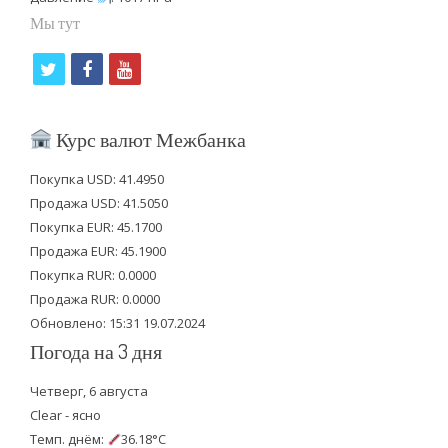
Мы тут
t
f
y
w
a
o
i
c
u
Курс валют Межбанка
t
e
t
Покупка USD: 41.4950
t
b
u
Продажа USD: 41.5050
e
o
b
Покупка EUR: 45.1700
Продажа EUR: 45.1900
r
o
e
Покупка RUR: 0.0000
k
Продажа RUR: 0.0000
Обновлено: 15:31 19.07.2024
Погода на 3 дня
Четверг, 6 августа
Clear - ясно
Темп. днём:
36.18°C