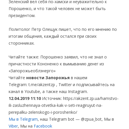
Зеленский вел себя по-хамски и неуважительно к
Порошенко, и что такой человек не может быть
президентом.
Политолог Петр Олещук пишет, что по его мнению по
итогам общения, каждый остался при своих
сторонниках.
Читайте также: Порошенко заявил, что не знал о
причастности Кононенко к вымыванию денег из
«Запорожьеоблэнерго»
Читайте
новости Запорожья
в нашем
Telegram: t.me/akzentzp , Twitter и подписывайтесь на
канал в Youtube, а также наш Instagram.
12.04.2019 11:10
Источник: https://akzent.zp.ua/hamstvo-
ili-zasluzhennaya-otvetka-kak-v-seti-reagiruyut-na-
perepalku-zelenskogo-i-poroshenko/
Мы в Telegram
, наш Telegram bot — @zpua_bot, Мы в
Viber
, Мы на
Facebook