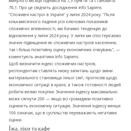
минулого місяця піднявся на 7,3 пункти та становить
70,1. Про це свідчить дослідження Info Sapiens
“Споживчі настрої в Україні” у липні 2024 року. “Після
кількамісячного падіння усіх ключових показників
споживчої впевненості, ми бачимо тенденцію до
відновлення у липні 2024 року. У липні ми спостерігаємо
значне підвищення як споживчих настроїв населення,
так і більш позитивну оцінку економічних очікувань”, —
коментують аналітики Info Sapiens.
Щоб визначити індекс споживчих настроїв,
респондентам ставлять низку запитань щодо зміни
матеріального становища їхньої сім’ї, прогнозів щодо
економічної ситуації в країні, а також готовності людей
робити великі покупки. Значення індексу максимально
може сягнути 200 — якщо всі громадяни позитивно
оцінюють економічну ситуацію. Значення індексу менше
100 означає, що в суспільстві переважають негативні
оцінки.
Їжа, ліки та кафе