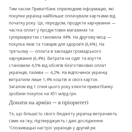
Тим часом Приватбанк оприлюднив інформацію, які
покупки українці найбільше оплачували картками від
початку року. Це, передусім, продукти харчування —
частка оплат у продуктових магазинах та
супермаркетах становила 44%. На другому місці —
покупка ліків та товарів для здоровʼя (6,6%). На
третьому — оплата в закладах громадського
харчування (6,4%). Витрати на одяг та взуття
становили 4,5% від обсягів безготівкових оплат
українців, палива — 4,2%. На відпочинок українці
витратили лише 1,4% коштів зі своїх карток.
Загалом від 1 січня цього року клієнти приватбанку
зробили покупок на 451 млрд грн.
Донати на армію — в пріоритеті
Те, що більшість свого бюджету українці витрачають
саме на їжу, підтверджують і дані дослідження
“Споживацькі настрої українців у другий рік