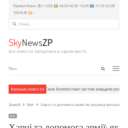
Приватбанк: ($) 1 USD
: 44.50-45.05 1 EUR
: 51.35-52.08
100 RUR
: -
Найти:
Sky
News
ZP
Все новости Запорожья в одном месте...
Open
Menu
Menu
search
panel
армейские методы.
Важные новости
Сили безпілотних систем знищили російськи
Домой
Миг
Харчі та допомога армії: як українці витрачають
Миг
Харчі та допомога армії: як