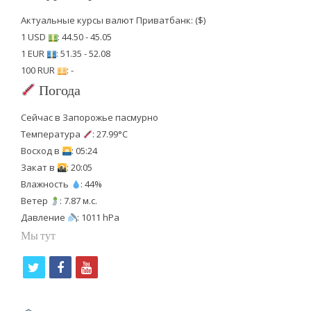
Актуальные курсы валют Приватбанк: ($)
1 USD
: 44.50 - 45.05
1 EUR
: 51.35 - 52.08
100 RUR
: -
Погода
Сейчас в Запорожье пасмурно
Температура
: 27.99°C
Восход в
: 05:24
Закат в
: 20:05
Влажность
: 44%
Ветер
: 7.87 м.с.
Давление
: 1011 hPa
Мы тут
t
f
y
w
a
o