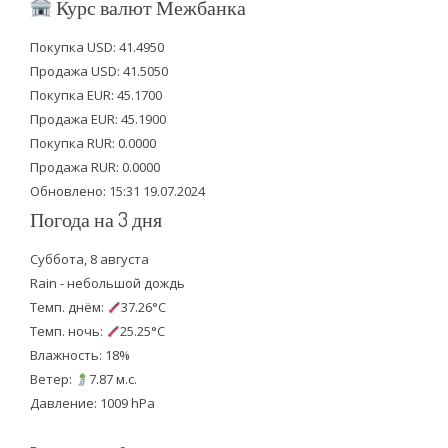
i
c
u
Курс валют Межбанка
t
e
t
Покупка USD: 41.4950
t
b
u
Продажа USD: 41.5050
e
o
b
Покупка EUR: 45.1700
Продажа EUR: 45.1900
r
o
e
Покупка RUR: 0.0000
k
Продажа RUR: 0.0000
Обновлено: 15:31 19.07.2024
Погода на 3 дня
Суббота, 8 августа
Rain - небольшой дождь
Темп. днём:
37.26°C
Темп. ночь:
25.25°C
Влажность: 18%
Ветер:
7.87 м.с.
Давление: 1009 hPa