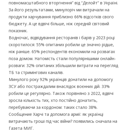
повномасштабного вторгнення” від “Делойт” в Україні.
За його результатами, минулоріч ми витрачали на
продукти харчування приблизно 66% відсотків свого
бюджету. А це вдвічі більше, ніж середній світовий
показник.
Водночас, відвідування ресторанів і барів у 2023 році
скоротилося: 55% опитаних робили це значно рідше,
ніж раніше. 65% респондентів економили на розвагах
поза домом. Натомість стали популярнішими онлайн-
розваги: 32% опитаних збільшили витрати на перегляд
ТБ та стримінгових каналів.
Минулого року 92% українців донатили на допомогу
ЗСУ або постраждалим внаслідок воєнних дій. 33%
робили це регулярно. Також порівняно з 2022, вдвічі
зросла кількість тих, хто постійно донатить,
перебуваючи за кордоном: таких стало 38%.
Сообщение Харчі та допомога армії: як українці
витрачають гроші під час війни? появились сначала на
Газета МИГ.