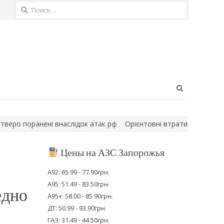
Найти:
Open
search
panel
 поранені внаслідок атак рф
Орієнтовні втрати ворога на 8 сер
Цены на АЗС Запорожья
А92: 65.99 - 77.90грн.
А95: 51.49 - 83.50грн.
едно
А95+: 58.00 - 85.90грн.
ДТ: 50.99 - 93.90грн.
ГАЗ: 31.49 - 44.50грн.