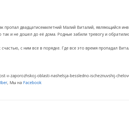
мак пропал двадцатисемилетний Малий Виталий, являющийся ин
о так и не дошел до её дома. Родные забили тревогу и обратилис
 счастью, с ним все в порядке. Где все это время пропадал Вита
st-v-zaporozhskoj-oblasti-nashelsja-bessledno-ischeznuvshij-chelov
iber
, Мы на
Facebook