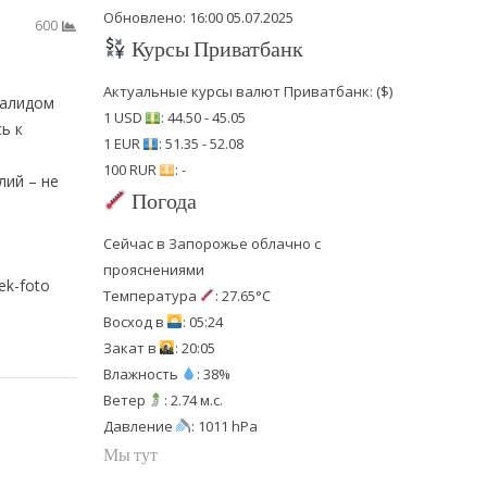
Обновлено: 16:00 05.07.2025
600
Курсы Приватбанк
Актуальные курсы валют Приватбанк: ($)
валидом
1 USD
: 44.50 - 45.05
ь к
1 EUR
: 51.35 - 52.08
100 RUR
: -
лий – не
Погода
Сейчас в Запорожье облачно с
прояснениями
ek-foto
Температура
: 27.65°C
Восход в
: 05:24
Закат в
: 20:05
Влажность
: 38%
Ветер
: 2.74 м.с.
Давление
: 1011 hPa
Мы тут