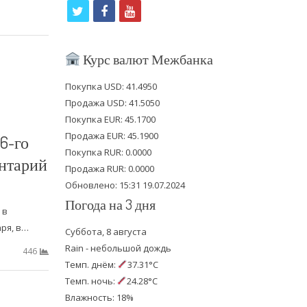
t
f
y
w
a
o
i
c
u
Курс валют Межбанка
t
e
t
Покупка USD: 41.4950
t
b
u
Продажа USD: 41.5050
e
o
b
Покупка EUR: 45.1700
Продажа EUR: 45.1900
6-го
r
o
e
Покупка RUR: 0.0000
ентарий
k
Продажа RUR: 0.0000
Обновлено: 15:31 19.07.2024
Погода на 3 дня
 в
аря, в…
Суббота, 8 августа
Rain - небольшой дождь
446
Темп. днём:
37.31°C
Темп. ночь:
24.28°C
Влажность: 18%