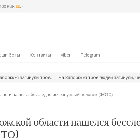
8 100 RUR
: -
аши боты
Контакты
viber
Telegram
іжжі загинули троє…
На Запоріжжі троє людей загинули, четверо
бласти нашелся бесследно исчезнувший человек (ФОТО)
рожской области нашелся бессл
ОТО)