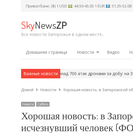
Приватбанк: ($) 1 USD
: 44.50-45.05 1 EUR
: 51.35-52.0
Sky
News
ZP
Все новости Запорожья в одном месте...
Домашняя страница
Новости
Видео
Н
ізьких бібліотеках?
Важные новости
Понад 700 атак дронами за добу: на Запор
Домой
Новости
Хорошая новость: в Запорожской о
Новости
Суббота
Хорошая новость: в Запо
исчезнувший человек (Ф