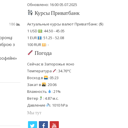
Обновлено: 16:00 05.07.2025
Курсы Приватбанк
Актуальные курсы валют Приватбанк: ($)
186
1 USD
: 44.50 - 45.05
оронці
1 EUR
: 51.25 - 52.08
зброю з
100 RUR
: -
Погода
трофейні»
Сейчас в Запорожье ясно
Температура
: 34.76°C
Восход в
: 05:23
Закат в
: 20:06
Влажность
: 21%
Ветер
: 4.87 м.с.
Давление
: 1010 hPa
Мы тут
t
f
y