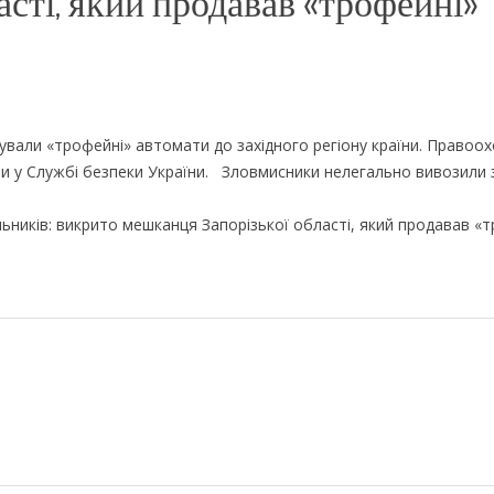
сті, який продавав «трофейні»
ували «трофейні» автомати до західного регіону країни. Правоох
ли у Службі безпеки України. Зловмисники нелегально вивозили 
ьників: викрито мешканця Запорізької області, який продавав «