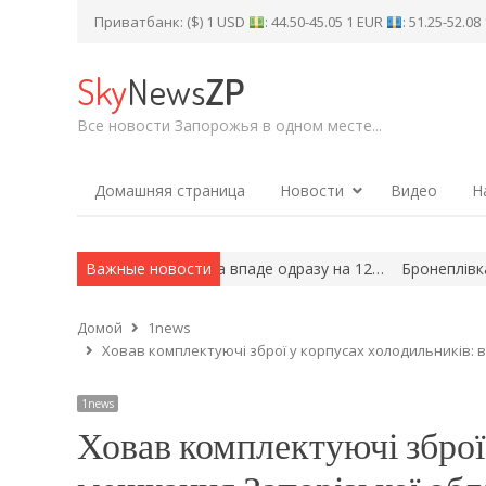
Приватбанк: ($) 1 USD
: 44.50-45.05 1 EUR
: 51.25-52.0
Sky
News
ZP
Все новости Запорожья в одном месте...
Домашняя страница
Новости
Видео
Н
ється: коли температура впаде одразу на 12…
Важные новости
Бронеплівка, скот
Домой
1news
Ховав комплектуючі зброї у корпусах холодильників: 
1news
Ховав комплектуючі зброї