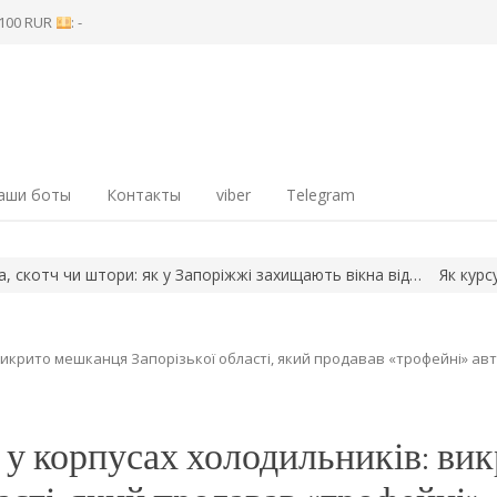
8 100 RUR
: -
аши боты
Контакты
viber
Telegram
ч чи штори: як у Запоріжжі захищають вікна від…
Як курсують по
викрито мешканця Запорізької області, який продавав «трофейні» ав
 у корпусах холодильників: ви