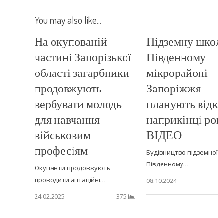
You may also like...
На окупованій
Підземну шко
частині Запорізької
Південному
області загарбники
мікрорайоні
продовжують
Запоріжжя
вербувати молодь
планують від
для навчання
наприкінці ро
військовим
ВІДЕО
професіям
Будівництво підземної
Південному…
Окупанти продовжують
проводити агітаційні…
08.10.2024
24.02.2025
375