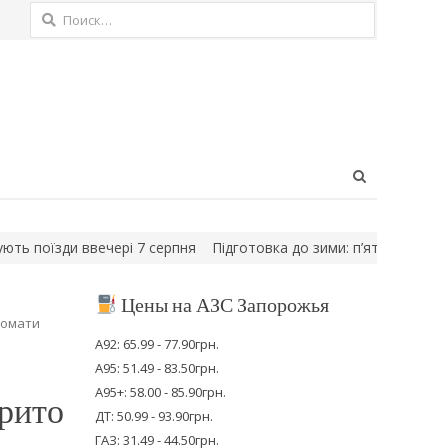
Найти:
Open
search
panel
їзди ввечері 7 серпня
Підготовка до зими: п’ять енергоблоків 
Цены на АЗС Запорожья
томати
А92: 65.99 - 77.90грн.
А95: 51.49 - 83.50грн.
А95+: 58.00 - 85.90грн.
крито
ДТ: 50.99 - 93.90грн.
ГАЗ: 31.49 - 44.50грн.