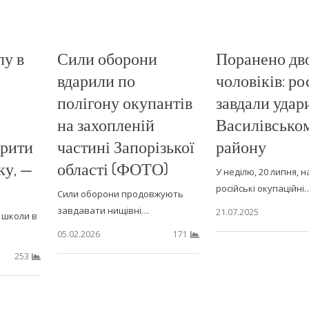
лу в
Сили оборони
Поранено дв
вдарили по
чоловіків: ро
полігону окупантів
завдали удар
на захопленій
Василівсько
крити
частині Запорізької
району
ку, —
області (ФОТО)
У неділю, 20 липня, 
російські окупаційні
Сили оборони продовжують
завдавати нищівні…
21.07.2025
 школи в
05.02.2026
171
253