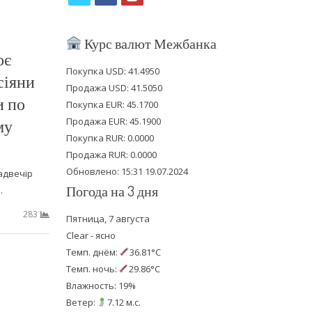
w
a
o
i
c
u
Курс валют Межбанка
оє
t
e
t
Покупка USD: 41.4950
сіяни
t
b
u
Продажа USD: 41.5050
и по
e
o
b
Покупка EUR: 45.1700
му
Продажа EUR: 45.1900
r
o
e
Покупка RUR: 0.0000
k
Продажа RUR: 0.0000
Обновлено: 15:31 19.07.2024
надвечір
Погода на 3 дня
…
283
Пятница, 7 августа
Clear - ясно
Темп. днём:
36.81°C
Темп. ночь:
29.86°C
Влажность: 19%
Ветер:
7.12 м.с.