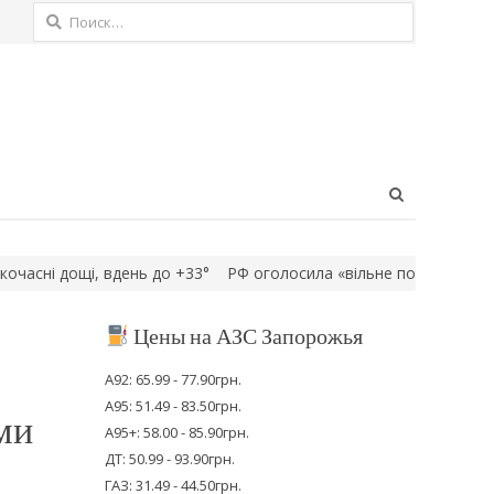
Найти:
Open
search
panel
і дощі, вдень до +33°
РФ оголосила «вільне полювання» на авт
Цены на АЗС Запорожья
А92: 65.99 - 77.90грн.
А95: 51.49 - 83.50грн.
ми
А95+: 58.00 - 85.90грн.
ДТ: 50.99 - 93.90грн.
ГАЗ: 31.49 - 44.50грн.