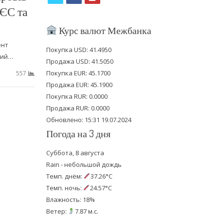
 ЄС та
w
a
o
i
c
u
Курс валют Межбанка
t
e
t
ент
Покупка USD: 41.4950
кий…
t
b
u
Продажа USD: 41.5050
e
o
b
Покупка EUR: 45.1700
557
Продажа EUR: 45.1900
r
o
e
Покупка RUR: 0.0000
k
Продажа RUR: 0.0000
Обновлено: 15:31 19.07.2024
Погода на 3 дня
Суббота, 8 августа
Rain - небольшой дождь
Темп. днём:
37.26°C
Темп. ночь:
24.57°C
Влажность: 18%
Ветер:
7.87 м.с.