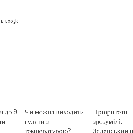
 в Google!
я до 9
Чи можна виходити
Пріоритети
ти
гуляти з
зрозумілі.
температурою?
Зеленський п