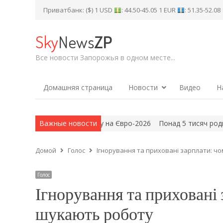
Приватбанк: ($) 1 USD
: 44.50-45.05 1 EUR
: 51.35-52.0
Sky
News
ZP
Все новости Запорожья в одном месте...
Домашняя страница
Новости
Видео
Н
ла «золото» хайдайвінгу на Євро-2026
Важные новости
Понад 5 тисяч родин у Ку
Домой
Голос
Ігнорування та приховані зарплати: чо
Голос
Ігнорування та приховані 
шукають роботу