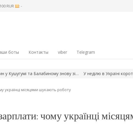
8 100 RUR
: -
аши боты
Контакты
viber
Telegram
шугумі та Балабиному знову зі…
У неділю в Україні короткочасн
му українці місяцями шукають роботу
зарплати: чому українці місяця