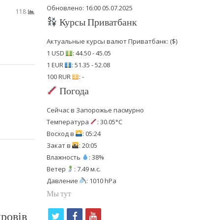
Обновлено: 16:00 05.07.2025
118
Курсы Приватбанк
Актуальные курсы валют Приватбанк: ($)
1 USD
: 44.50 - 45.05
1 EUR
: 51.35 - 52.08
100 RUR
: -
Погода
Сейчас в Запорожье пасмурно
Температура
: 30.05°C
Восход в
: 05:24
Закат в
: 20:05
Влажность
: 38%
Ветер
: 7.49 м.с.
Давление
: 1010 hPa
Мы тут
ровів
t
f
y