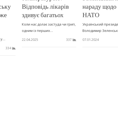
ську
Відповідь лікарів
нараду щодо
аже
здивує багатьох
НАТО
Коли нас долає застуда чи грип,
Український презид
одним із перших…
Володимир Зеленсь
 у…
22.04.2025
07.01.2024
337
334