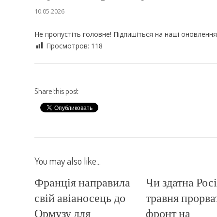
10.05.2026
Не пропустіть головне! Підпишіться на наші оновлення
Просмотров:
118
Share this post
You may also like...
Франція направила
Чи здатна Росі
свій авіаносець до
травня прорва
Ормузу для
фронт на