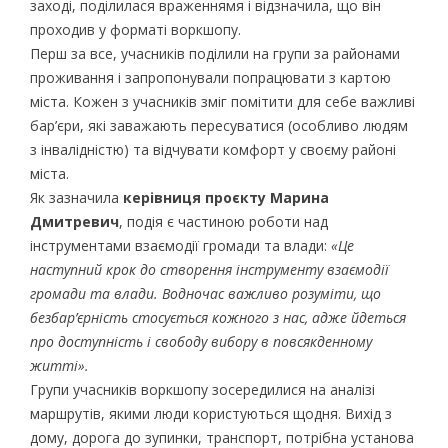
заході, поділилася враженнямя і відзначила, що він
проходив у форматі воркшопу.
Перш за все, учасників поділили на групи за районами
проживання і запропонували попрацювати з картою
міста. Кожен з учасників зміг помітити для себе важливі
бар’єри, які заважають пересуватися (особливо людям
з інвалідністю) та відчувати комфорт у своєму районі
міста.
Як зазначила
керівниця проєкту Марина
Дмитревич
, подія є частиною роботи над
інструментами взаємодії громади та влади:
«Це
наступний крок до створення інструменту взаємодії
громади та влади. Водночас важливо розуміти, що
безбар’єрність стосується кожного з нас, адже йдеться
про доступність і свободу вибору в повсякденному
житті».
Групи учасників воркшопу зосередилися на аналізі
маршрутів, якими люди користуються щодня. Вихід з
дому, дорога до зупинки, транспорт, потрібна установа