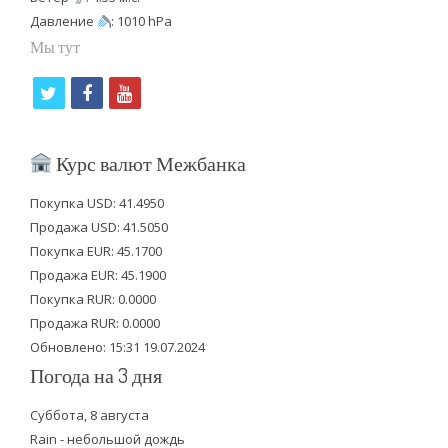
Давление
: 1010 hPa
Мы тут
t
f
y
w
a
o
i
c
u
Курс валют Межбанка
t
e
t
Покупка USD: 41.4950
t
b
u
Продажа USD: 41.5050
e
o
b
Покупка EUR: 45.1700
Продажа EUR: 45.1900
r
o
e
Покупка RUR: 0.0000
k
Продажа RUR: 0.0000
Обновлено: 15:31 19.07.2024
Погода на 3 дня
Суббота, 8 августа
Rain - небольшой дождь