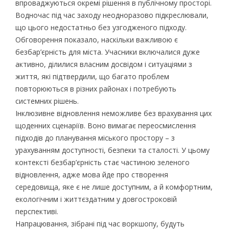
впроваджуються окремі рішення в публічному просторі.
Водночас під час заходу неодноразово підкреслювали,
що цього недостатньо без узгодженого підходу.
Обговорення показало, наскільки важливою є
безбар’єрність для міста. Учасники включалися дуже
активно, ділилися власним досвідом і ситуаціями з
життя, які підтвердили, що багато проблем
повторюються в різних районах і потребують
системних рішень.
Інклюзивне відновлення неможливе без врахування цих
щоденних сценаріїв. Воно вимагає переосмислення
підходів до планування міського простору – з
урахуванням доступності, безпеки та сталості. У цьому
контексті безбар’єрність стає частиною зеленого
відновлення, адже мова йде про створення
середовища, яке є не лише доступним, а й комфортним,
екологічним і життєздатним у довгостроковій
перспективі.
Напрацювання, зібрані під час воркшопу, будуть