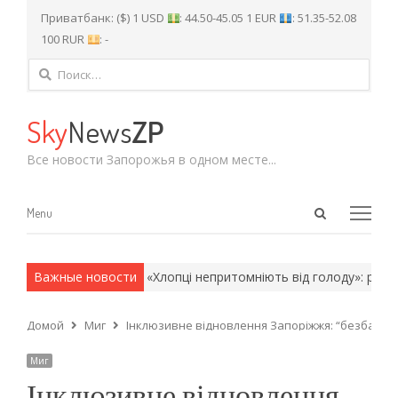
Приватбанк: ($) 1 USD
: 44.50-45.05 1 EUR
: 51.35-52.08
100 RUR
: -
Найти:
Sky
News
ZP
Все новости Запорожья в одном месте...
Open
Menu
Menu
search
panel
 армейские методы.
Важные новости
«Хлопці непритомніють від голоду»: рідні бі
Домой
Миг
Інклюзивне відновлення Запоріжжя: “безбар’єрні
Миг
Інклюзивне відновлення