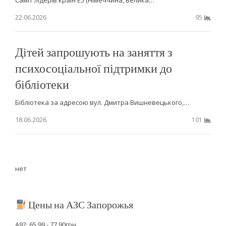
Саміт лідерів країн Е5 (Німеччина, Велика…
22.06.2026
95
Дітей запрошують на заняття з
психосоціальної підтримки до
бібліотеки
Бібліотека за адресою вул. Дмитра Вишневецького,…
18.06.2026
101
нет
Цены на АЗС Запорожья
А92: 65.99 - 77.90грн.