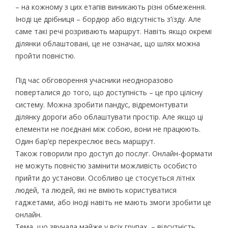
– на кожному з цих етапів виникають різні обмеження.
Іноді це дрібниця – бордюр або відсутність з’їзду. Але
саме такі речі розривають маршрут. Навіть якщо окремі
ділянки облаштовані, це не означає, що шлях можна
пройти повністю.
Під час обговорення учасники неодноразово
поверталися до того, що доступність – це про цілісну
систему. Можна зробити пандус, відремонтувати
ділянку дороги або облаштувати простір. Але якщо ці
елементи не поєднані між собою, вони не працюють.
Один бар’єр перекреслює весь маршрут.
Також говорили про доступ до послуг. Онлайн-формати
не можуть повністю замінити можливість особисто
прийти до установи. Особливо це стосується літніх
людей, та людей, які не вміють користуватися
гаджетами, або іноді навіть не мають змоги зробити це
онлайн.
Тема, що звучала майже у всіх групах, – відсутність