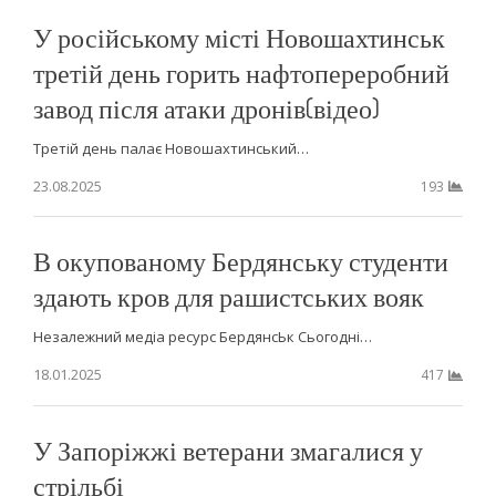
У російському місті Новошахтинськ
третій день горить нафтопереробний
завод після атаки дронів(відео)
Третій день палає Новошахтинський…
23.08.2025
193
В окупованому Бердянську студенти
здають кров для рашистських вояк
Незалежний медіа ресурс БердянсЬк Сьогодні…
18.01.2025
417
У Запоріжжі ветерани змагалися у
стрільбі