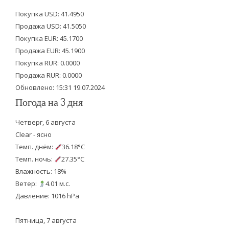
t
e
t
Покупка USD: 41.4950
t
b
u
Продажа USD: 41.5050
e
o
b
Покупка EUR: 45.1700
Продажа EUR: 45.1900
r
o
e
Покупка RUR: 0.0000
k
Продажа RUR: 0.0000
Обновлено: 15:31 19.07.2024
Погода на 3 дня
Четверг, 6 августа
Clear - ясно
Темп. днём:
36.18°C
Темп. ночь:
27.35°C
Влажность: 18%
Ветер:
4.01 м.с.
Давление: 1016 hPa
Пятница, 7 августа