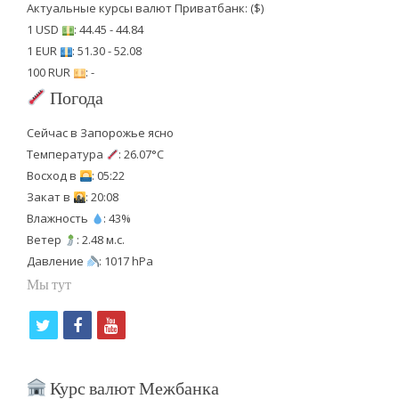
Актуальные курсы валют Приватбанк: ($)
1 USD
: 44.45 - 44.84
1 EUR
: 51.30 - 52.08
100 RUR
: -
Погода
Сейчас в Запорожье ясно
Температура
: 26.07°C
Восход в
: 05:22
Закат в
: 20:08
Влажность
: 43%
Ветер
: 2.48 м.с.
Давление
: 1017 hPa
Мы тут
t
f
y
w
a
o
i
c
u
Курс валют Межбанка