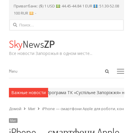
Приватбанк: ($) 1 USD
: 44.45-44.84 1 EUR
: 51.30-52.08
100 RUR
: -
Найти:
Sky
News
ZP
Все новости Запорожья в одном месте...
Open
Menu
Menu
search
panel
армейские методы.
Важные новости
Програма ТК «Суспільне Запоріжжя» на четве
Домой
Миг
iPhone — смартфони Apple для роботи, контен
Миг
iPhone — смартфони Apple