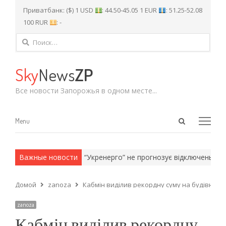
Приватбанк: ($) 1 USD
: 44.50-45.05 1 EUR
: 51.25-52.08
100 RUR
: -
Найти:
Sky
News
ZP
Все новости Запорожья в одном месте...
Open
Menu
Menu
search
panel
и армейские методы.
Важные новости
“Укренерго” не прогнозує відключень світл
Домой
zanoza
Кабмін виділив рекордну суму на будівницт
zanoza
Кабмін виділив рекордну