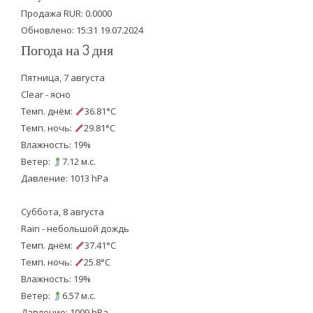
k
Продажа RUR: 0.0000
Обновлено: 15:31 19.07.2024
Погода на 3 дня
Пятница, 7 августа
Clear - ясно
Темп. днём:
36.81°C
Темп. ночь:
29.81°C
Влажность: 19%
Ветер:
7.12 м.с.
Давление: 1013 hPa
Суббота, 8 августа
Rain - небольшой дождь
Темп. днём:
37.41°C
Темп. ночь:
25.8°C
Влажность: 19%
Ветер:
6.57 м.с.
Давление: 1009 hPa