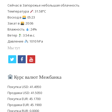
Сейчас в Запорожье небольшая облачность
Температура
: 31.58°C
Восход в
: 05:23
Закат в
: 20:06
Влажность
: 24%
Ветер
: 3.54 м.с.
Давление
: 1010 hPa
Мы тут
t
f
y
w
a
o
i
c
u
Курс валют Межбанка
t
e
t
Покупка USD: 41.4950
t
b
u
Продажа USD: 41.5050
e
o
b
Покупка EUR: 45.1700
Продажа EUR: 45.1900
r
o
e
Покупка RUR: 0.0000