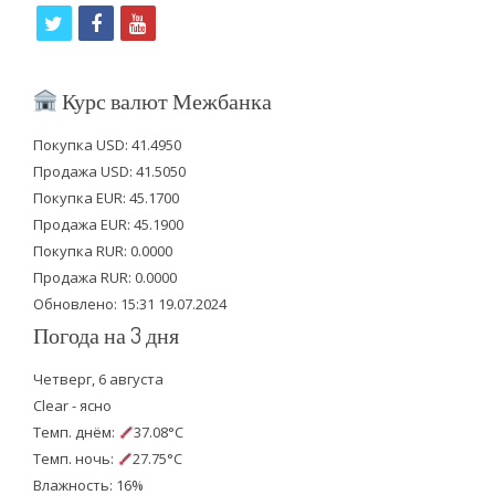
t
f
y
w
a
o
i
c
u
Курс валют Межбанка
t
e
t
Покупка USD: 41.4950
t
b
u
Продажа USD: 41.5050
e
o
b
Покупка EUR: 45.1700
Продажа EUR: 45.1900
r
o
e
Покупка RUR: 0.0000
k
Продажа RUR: 0.0000
Обновлено: 15:31 19.07.2024
Погода на 3 дня
Четверг, 6 августа
Clear - ясно
Темп. днём:
37.08°C
Темп. ночь:
27.75°C
Влажность: 16%