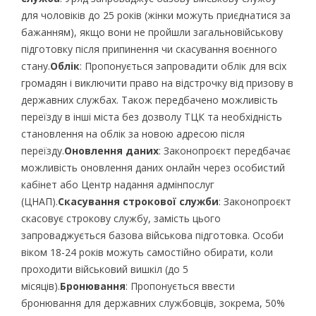
для чоловіків до 25 років (жінки можуть приєднатися за
бажанням), якщо вони не пройшли загальновійськову
підготовку після припинення чи скасування воєнного
стану.
Облік
: Пропонується запровадити облік для всіх
громадян і виключити право на відстрочку від призову в
державних службах. Також передбачено можливість
переїзду в інші міста без дозволу ТЦК та необхідність
становлення на облік за новою адресою після
переїзду.
Оновлення даних
: Законопроєкт передбачає
можливість оновлення даних онлайн через особистий
кабінет або Центр надання адмінпослуг
(ЦНАП).
Скасування строкової служби
: Законопроєкт
скасовує строкову службу, замість цього
запроваджується базова військова підготовка. Особи
віком 18-24 років можуть самостійно обирати, коли
проходити військовий вишкіл (до 5
місяців).
Бронювання
: Пропонується ввести
бронювання для державних службовців, зокрема, 50%