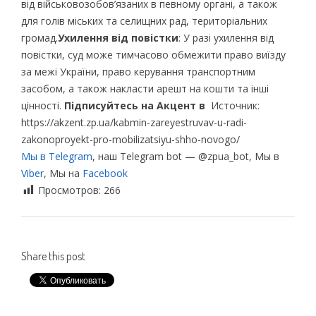
від військовозобов’язаних в певному органі, а також
для голів міських та селищних рад, територіальних
громад.
Ухилення від повістки
: У разі ухилення від
повістки, суд може тимчасово обмежити право виїзду
за межі України, право керування транспортним
засобом, а також накласти арешт на кошти та інші
цінності.
Підписуйтесь на Акцент в
Источник:
https://akzent.zp.ua/kabmin-zareyestruvav-u-radi-
zakonoproyekt-pro-mobilizatsiyu-shho-novogo/
Мы в Telegram
, наш Telegram bot — @zpua_bot, Мы в
Viber
, Мы на
Facebook
Просмотров:
266
Share this post