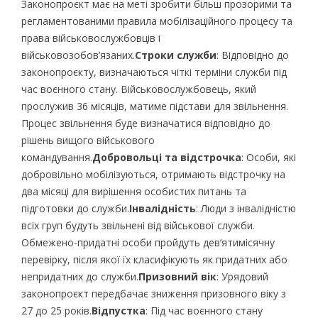
Законопроєкт має на меті зробити більш прозорими та
регламентованими правила мобілізаційного процесу та
права військовослужбовців і
військовозобов’язаних.
Строки служби
: Відповідно до
законопроєкту, визначаються чіткі терміни служби під
час воєнного стану. Військовослужбовець, який
прослужив 36 місяців, матиме підстави для звільнення.
Процес звільнення буде визначатися відповідно до
рішень вищого військового
командування.
Добровольці та відстрочка
: Особи, які
добровільно мобілізуються, отримають відстрочку на
два місяці для вирішення особистих питань та
підготовки до служби.
Інвалідність
: Люди з інвалідністю
всіх груп будуть звільнені від військової служби.
Обмежено-придатні особи пройдуть дев’ятимісячну
перевірку, після якої їх класифікують як придатних або
непридатних до служби.
Призовний вік
: Урядовий
законопроєкт передбачає зниження призовного віку з
27 до 25 років.
Відпустка
: Під час воєнного стану