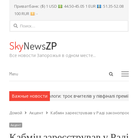
Приватбанк: ($) 1 USD
: 44.50-45.05 1 EUR
: 51.35-52.08
100 RUR
: -
Найти:
Sky
News
ZP
Все новости Запорожья в одном месте...
Open
Menu
Menu
search
panel
оды.
Важные новости
Запоріжжя і Пологи: троє вчителів у півфіналі премії для 
Домой
Акцент
Кабмін зареєстрував у Раді законопроєкт п
Акцент
Кабмін зареєстрував у Раді