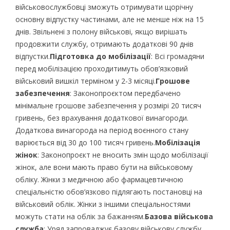
військовослужбовці зможуть отримувати щорічну
основну відпустку частинами, але не менше ніж на 15
днів. Звільнені з полону військові, якщо вирішать
продовжити службу, отримають додаткові 90 днів
відпустки.
Підготовка до мобілізації
: Всі громадяни
перед мобілізацією проходитимуть обов’язковий
військовий вишкіл терміном у 2-3 місяці.
Грошове
забезпечення
: Законопроєктом передбачено
мінімальне грошове забезпечення у розмірі 20 тисяч
гривень, без врахування додаткової винагороди.
Додаткова винагорода на період воєнного стану
варіюється від 30 до 100 тисяч гривень.
Мобілізація
жінок
: Законопроєкт не вносить змін щодо мобілізації
жінок, але вони мають право бути на військовому
обліку. Жінки з медичною або фармацевтичною
спеціальністю обов’язково підлягають постановці на
військовий облік. Жінки з іншими спеціальностями
можуть стати на облік за бажанням.
Базова військова
служба
: Уряд запроваджує базову військову службу