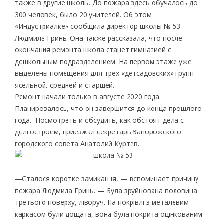
также в другие школы. До пожара здесь обучалось до
300 человек, было 20 учителей. Об этом
«Индустриалке» сообщила директор школы № 53
Людмила Гринь. Она также рассказала, что после
окончания ремонта школа станет гимназией с
дошкольным подразделением. На первом этаже уже
выделены помещения для трех «детсадовских» групп —
ясельной, средней и старшей.
Ремонт начали только в августе 2020 года.
Планировалось, что он завершится до конца прошлого
года. Посмотреть и обсудить, как обстоят дела с
долгостроем, приезжал секретарь Запорожского
городского совета Анатолий Куртев.
—Сталося коротке замикання, — вспоминает причину
пожара Людмила Гринь. — Була зруйнована половина
третього поверху, ліворуч. На покрівлі з металевим
каркасом були дощата, вона була покрита оцінкованим