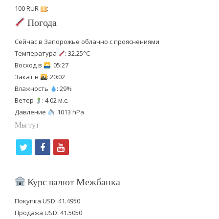
100 RUR
: -
Погода
Сейчас в Запорожье облачно с прояснениями
Температура
: 32.25°C
Восход в
: 05:27
Закат в
: 20:02
Влажность
: 29%
Ветер
: 4.02 м.с.
Давление
: 1013 hPa
Мы тут
t
f
y
w
a
o
i
c
u
Курс валют Межбанка
t
e
t
Покупка USD: 41.4950
t
b
u
Продажа USD: 41.5050