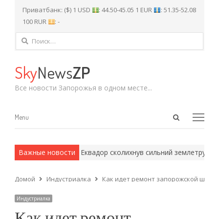
Приватбанк: ($) 1 USD
: 44.50-45.05 1 EUR
: 51.35-52.08
100 RUR
: -
Найти:
Sky
News
ZP
Все новости Запорожья в одном месте...
Open
Menu
Menu
search
panel
тоды.
Важные новости
Колумбію та Еквадор сколихнув сильний землетрус
«Ми
Домой
Индустриалка
Как идет ремонт запорожской школ
Индустриалка
Как идет ремонт