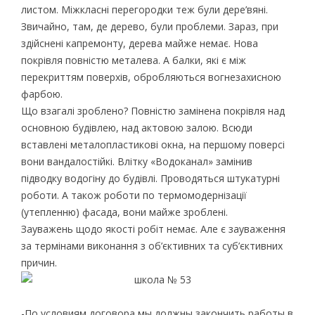
листом. Міжкласні перегородки теж були дере’вяні.
Звичайно, там, де дерево, були проблеми. Зараз, при
здійснені капремонту, дерева майже немає. Нова
покрівля повністю металева. А балки, які є між
перекриттям поверхів, обробляються вогнезахисною
фарбою.
Що взагалі зроблено? Повністю замінена покрівля над
основною будівлею, над актовою залою. Всюди
вставлені металопластикові окна, на першому поверсі
вони вандалостійкі. Влітку «Водоканал» замінив
підводку водогіну до будівлі. Проводяться штукатурні
роботи. А також роботи по термомодернізації
(утепленню) фасада, вони майже зроблені.
Зауважень щодо якості робіт немає. Але є зауваження
за термінами виконання з об’єктивних та суб’єктивних
причин.
-По условиям договора мы должны закончить работы в