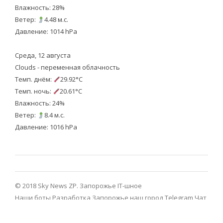
Влажность: 28%
Ветер:
4.48 м.с.
Давление: 1014 hPa
Среда, 12 августа
Clouds - переменная облачность
Темп. днём:
29.92°C
Темп. ночь:
20.61°C
Влажность: 24%
Ветер:
8.4 м.с.
Давление: 1016 hPa
© 2018 Sky News ZP.
Запорожье IT-шное
Наши боты
Разработка
Запорожье наш город Telegram
Чат
Запорожье Telegram
Viber