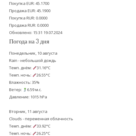
e
o
b
Покупка EUR: 45.1700
Продажа EUR: 45.1900
r
o
e
Покупка RUR: 0.0000
k
Продажа RUR: 0.0000
Обновлено: 15:31 19.07.2024
Погода на 3 дня
Понедельник, 10 августа
Rain - небольшой дождь
Темп. днём:
31.16°C
Темп. ночь:
26.55°C
Влажность: 35%
Ветер:
6.59 м.с.
Давление: 1015 hPa
Вторник, 11 августа
Clouds - переменная облачность
Темп. днём:
33.92°C
Темп. ночь:
26.25°C