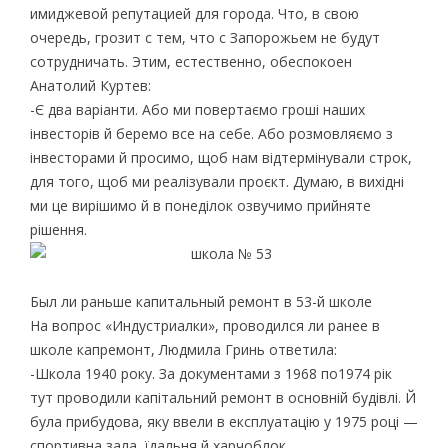
имиджевой репутацией для города. Что, в свою
очередь, грозит с тем, что с Запорожьем не будут
сотрудничать. Этим, естественно, обеспокоен
Анатолий Куртев:
-Є два варіанти. Або ми повертаємо гроші наших
інвесторів й беремо все на себе. Або розмовляємо з
інвесторами й просимо, щоб нам відтермінували строк,
для того, щоб ми реалізували проєкт. Думаю, в вихідні
ми це вирішимо й в понеділок озвучимо прийняте
рішення.
Был ли раньше капитальный ремонт в 53-й школе
На вопрос «Индустриалки», проводился ли ранее в
школе капремонт, Людмила Гринь ответила:
-Школа 1940 року. За документами з 1968 по1974 рік
тут проводили капітальний ремонт в основній будівлі. Й
була прибудова, яку ввели в експлуатацію у 1975 році —
спортивна зала, їдальня й харчоблок.