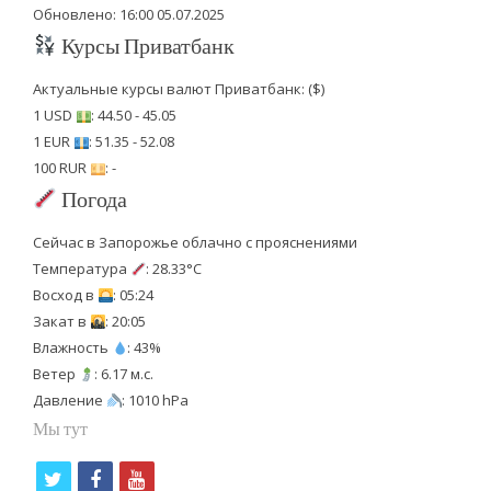
Обновлено: 16:00 05.07.2025
Курсы Приватбанк
Актуальные курсы валют Приватбанк: ($)
1 USD
: 44.50 - 45.05
1 EUR
: 51.35 - 52.08
100 RUR
: -
Погода
Сейчас в Запорожье облачно с прояснениями
Температура
: 28.33°C
Восход в
: 05:24
Закат в
: 20:05
Влажность
: 43%
Ветер
: 6.17 м.с.
Давление
: 1010 hPa
Мы тут
t
f
y