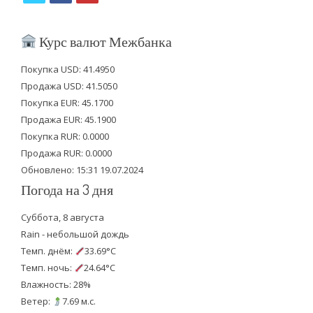
w
a
o
i
c
u
Курс валют Межбанка
t
e
t
Покупка USD: 41.4950
t
b
u
Продажа USD: 41.5050
e
o
b
Покупка EUR: 45.1700
Продажа EUR: 45.1900
r
o
e
Покупка RUR: 0.0000
k
Продажа RUR: 0.0000
Обновлено: 15:31 19.07.2024
Погода на 3 дня
Суббота, 8 августа
Rain - небольшой дождь
Темп. днём:
33.69°C
Темп. ночь:
24.64°C
Влажность: 28%
Ветер:
7.69 м.с.