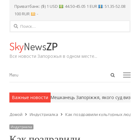
Приватбанк: ($) 1 USD
: 44.50-45.05 1 EUR
: 51.35-52.08
100 RUR
: -
Найти:
Sky
News
ZP
Все новости Запорожья в одном месте...
Open
Menu
Menu
search
panel
 армейские методы.
Важные новости
Мешканець Запоріжжя, якого суд визнав вин
Домой
Индустриалка
Как поздравили культурных людей 
Индустриалка
Как поздравили