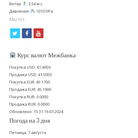
Ветер
: 3.54 м.с.
Давление
: 1010 hPa
Мы тут
t
f
y
w
a
o
i
c
u
Курс валют Межбанка
t
e
t
Покупка USD: 41.4950
t
b
u
Продажа USD: 41.5050
e
o
b
Покупка EUR: 45.1700
Продажа EUR: 45.1900
r
o
e
Покупка RUR: 0.0000
k
Продажа RUR: 0.0000
Обновлено: 15:31 19.07.2024
Погода на 3 дня
Пятница, 7 августа