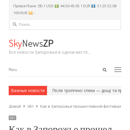
Приватбанк: ($) 1 USD
: 44.50-45.05 1 EUR
: 51.25-52.08
100 RUR
: -
Найти:
Sky
News
ZP
Все новости Запорожья в одном месте...
Open
Menu
Menu
search
panel
 и армейские методы.
Важные новости
Після тропічної спеки — дощі та прохол
Домой
061
Как в Запорожье прошел пивной фестиваль «Be
061
Как в Запорожье прошел