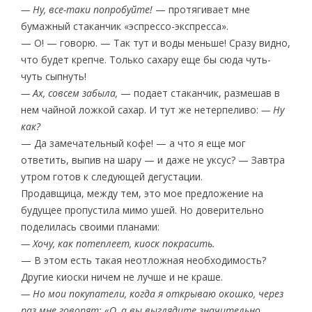
— Ну, все-таки попробуйте!
— протягивает мне
бумажный стаканчик «эспрессо-экспресса».
— О! — говорю. — Так тут и воды меньше! Сразу видно,
что будет крепче. Только сахару еще бы сюда чуть-
чуть сыпнуть!
— Ах, совсем забыла,
— подает стаканчик, размешав в
нем чайной ложкой сахар. И тут же нетерпеливо:
— Ну
как?
— Да замечательный кофе! — а что я еще мог
ответить, выпив на шару — и даже не уксус? — Завтра
утром готов к следующей дегустации.
Продавщица, между тем, это мое предложение на
будущее пропустила мимо ушей. Но доверительно
поделилась своими планами:
— Хочу, как потеплеет, киоск покрасить.
— В этом есть такая неотложная необходимость?
Другие киоски ничем не лучше и не краше.
— Но мои покупатели, когда я открываю окошко, через
раз мне говорят: «О, а вы выглядите значительно