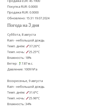
Продажа EUR: 45.1900
r
o
e
Покупка RUR: 0.0000
k
Продажа RUR: 0.0000
Обновлено: 15:31 19.07.2024
Погода на 3 дня
Суббота, 8 августа
Rain - небольшой дождь
Темп. днём:
37.26°C
Темп. ночь:
25.25°C
Влажность: 18%
Ветер:
7.87 м.с.
Давление: 1009 hPa
Воскресенье, 9 августа
Rain - небольшой дождь
Темп. днём:
31.6°C
Темп. ночь:
25.96°C
Влажность: 34%