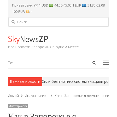
Приватбанк: ($) 1 USD
: 44.50-45.05 1 EUR
: 51.35-52.08
100 RUR
: -
Найти:
Sky
News
ZP
Все новости Запорожья в одном месте...
Open
Menu
Menu
search
panel
 армейские методы.
Важные новости
Сили безпілотних систем знищили російськи
Домой
Индустриалка
Как в Запорожье я дегустировал коф
Индустриалка
Как в Запорожье я