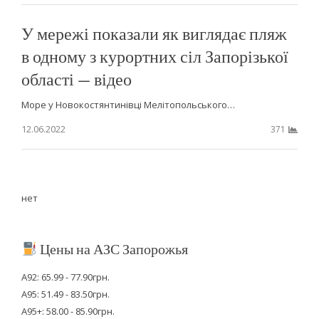
У мережі показали як виглядає пляж
в одному з курортних сіл Запорізької
області — відео
Море у Новокостянтинівці Мелітопольського…
12.06.2022
371
нет
Цены на АЗС Запорожья
А92: 65.99 - 77.90грн.
А95: 51.49 - 83.50грн.
А95+: 58.00 - 85.90грн.