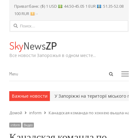
Приватбанк: ($) 1 USD
: 44.50-45.05 1 EUR
: 51.35-52.08
100 RUR
: -
Найти:
Sky
News
ZP
Все новости Запорожья в одном месте...
Open
Menu
Menu
search
panel
 и армейские методы.
Важные новости
У Запоріжжі на території міського парку
Домой
inform
Канадская команда по хоккею вышла на игр
inform
Видео
Канадская команда по