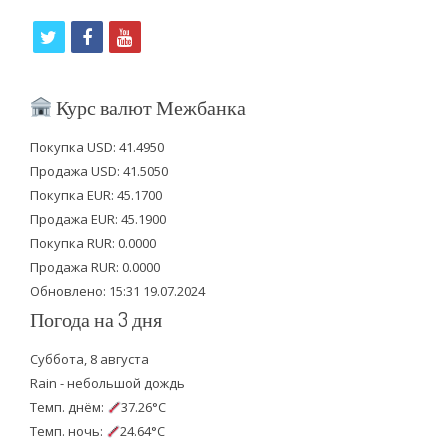
t
f
y
w
a
o
i
c
u
Курс валют Межбанка
t
e
t
Покупка USD: 41.4950
t
b
u
Продажа USD: 41.5050
e
o
b
Покупка EUR: 45.1700
Продажа EUR: 45.1900
r
o
e
Покупка RUR: 0.0000
k
Продажа RUR: 0.0000
Обновлено: 15:31 19.07.2024
Погода на 3 дня
Суббота, 8 августа
Rain - небольшой дождь
Темп. днём:
37.26°C
Темп. ночь:
24.64°C