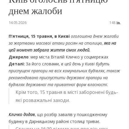
днем жалоби
14.05.2026
148
П’ятниця, 15 травня, в Києві
оголошена днем жалоби
за жертвами масової атаки росіян на столицю,
яка на
цей момент забрала життя сімох людей.
Джерело
: мер міста Віталій Кличко у соцмережах
Деталі:
За його словами,
в цей день у Києві будуть
приспущені прапори на всіх комунальних будівлях, також
рекомендовано приспустити державні прапори на
будівлях державної та приватної форм власності.
Крім того, 15 травня в місті заборонені будь-
які розважальні заходи.
Кличко додав
, що розбір завалів у пошкодженому
будинку в Дарницькому районі столиці триває.
Станом на 16:30 відомо вже про вісьмох