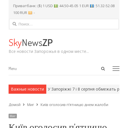
Приватбанк: ($) 1 USD
: 44.50-45.05 1 EUR
: 51.32-52.08
100 RUR
: -
Найти:
Sky
News
ZP
Все новости Запорожья в одном месте...
Open
Menu
Menu
search
panel
и армейские методы.
Важные новости
У Запоріжжі 7 і 8 серпня обмежать рух тр
Домой
Миг
Київ оголосив п’ятницю днем жалоби
Миг
Київ оголосив п’ятницю