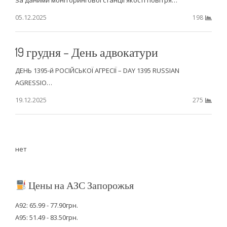
За даними моніторингової станції якості повітря…
05.12.2025
198
19 грудня – День адвокатури
ДЕНЬ 1395-й РОСІЙСЬКОЇ АГРЕСІЇ – DAY 1395 RUSSIAN
AGRESSIO…
19.12.2025
275
нет
Цены на АЗС Запорожья
А92: 65.99 - 77.90грн.
А95: 51.49 - 83.50грн.