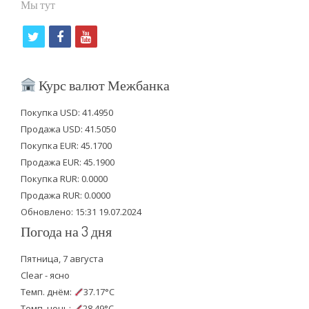
Мы тут
t
f
y
w
a
o
i
c
u
Курс валют Межбанка
t
e
t
Покупка USD: 41.4950
t
b
u
Продажа USD: 41.5050
e
o
b
Покупка EUR: 45.1700
Продажа EUR: 45.1900
r
o
e
Покупка RUR: 0.0000
k
Продажа RUR: 0.0000
Обновлено: 15:31 19.07.2024
Погода на 3 дня
Пятница, 7 августа
Clear - ясно
Темп. днём:
37.17°C
Темп. ночь:
28.49°C