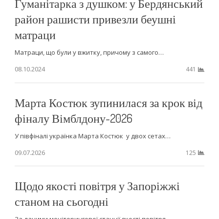
Гуманітарка з душком: у Бердянський
район рашисти привезли беушні
матраци
Матраци, що були у вжитку, причому з самого…
08.10.2024
441
Марта Костюк зупинилася за крок від
фіналу Вімблдону-2026
У півфіналі українка Марта Костюк у двох сетах…
09.07.2026
125
Щодо якості повітря у Запоріжжі
станом на сьогодні