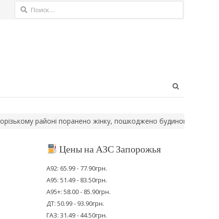
Найти:
Open
search
panel
ому районі поранено жінку, пошкоджено будинок
Росія атакува
Цены на АЗС Запорожья
А92: 65.99 - 77.90грн.
А95: 51.49 - 83.50грн.
А95+: 58.00 - 85.90грн.
ДТ: 50.99 - 93.90грн.
ГАЗ: 31.49 - 44.50грн.