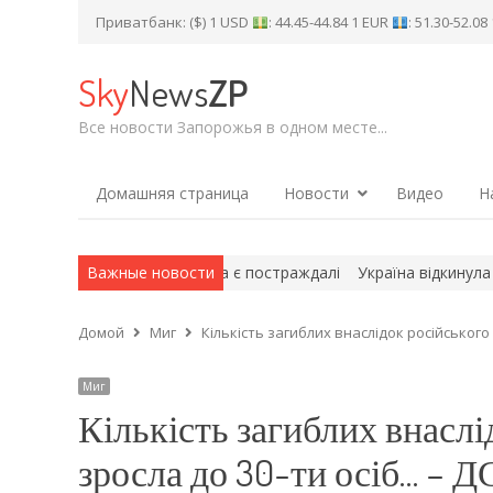
Приватбанк: ($) 1 USD
: 44.45-44.84 1 EUR
: 51.30-52.0
Sky
News
ZP
Все новости Запорожья в одном месте...
Домашняя страница
Новости
Видео
Н
оджено ТЦ, будинки та є постраждалі
Важные новости
Україна відкинула РФ у 
Домой
Миг
Кількість загиблих внаслідок російського
Миг
Кількість загиблих внаслі
зросла до 30-ти осіб… – 