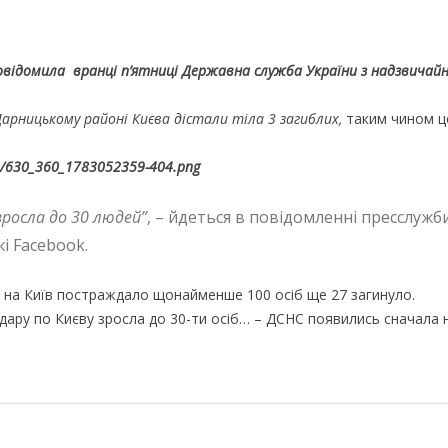
відомила вранці п’ятниці Державна служба України з надзвичай
 Дарницькому районі Києва дістали тіла 3 загиблих,
таким чином ц
 зросла до 30 людей”
, – йдеться в повідомленні пресслуж
і Facebook.
 на Київ постраждало щонайменше 100 осіб ще 27 загинуло.
удару по Києву зросла до 30-ти осіб… – ДСНС появились сначала 