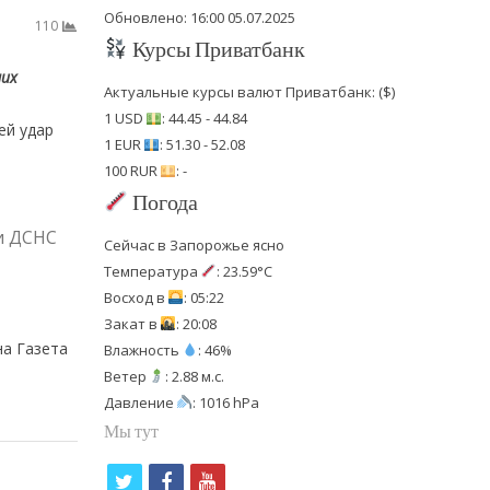
Обновлено: 16:00 05.07.2025
110
Курсы Приватбанк
них
Актуальные курсы валют Приватбанк: ($)
1 USD
: 44.45 - 44.84
ей удар
1 EUR
: 51.30 - 52.08
100 RUR
: -
Погода
би ДСНС
Сейчас в Запорожье ясно
Температура
: 23.59°C
Восход в
: 05:22
Закат в
: 20:08
на Газета
Влажность
: 46%
Ветер
: 2.88 м.с.
Давление
: 1016 hPa
Мы тут
t
f
y