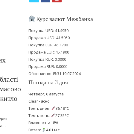
w
a
o
i
c
u
Курс валют Межбанка
t
e
t
Покупка USD: 41.4950
t
b
u
Продажа USD: 41.5050
e
o
b
Покупка EUR: 45.1700
Продажа EUR: 45.1900
r
o
e
их
Покупка RUR: 0.0000
k
Продажа RUR: 0.0000
Обновлено: 15:31 19.07.2024
бласті
Погода на 3 дня
 масово
Четверг, 6 августа
житло
Clear - ясно
Темп. днём:
36.18°C
Темп. ночь:
27.35°C
ери»
Влажность: 18%
на…
Ветер:
4.01 м.с.