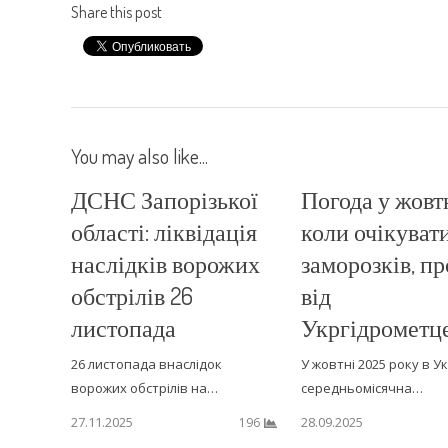
Share this post
You may also like...
ДСНС Запорізької
Погода у жовтн
області: ліквідація
коли очікуват
наслідків ворожих
заморозків, п
обстрілів 26
від
листопада
Укргідрометц
26 листопада внаслідок
У жовтні 2025 року в Ук
ворожих обстрілів на…
середньомісячна…
27.11.2025
28.09.2025
196