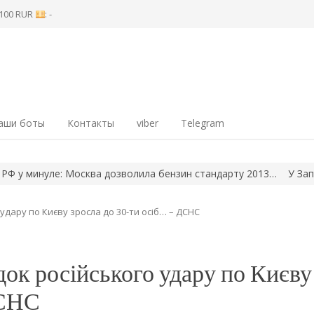
8 100 RUR
: -
аши боты
Контакты
viber
Telegram
минуле: Москва дозволила бензин стандарту 2013…
У Запорізьк
 удару по Києву зросла до 30-ти осіб… – ДСНС
док російського удару по Києву
ДСНС