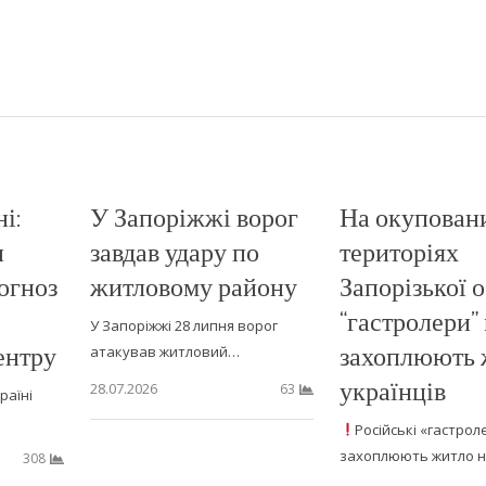
і:
У Запоріжжі ворог
На окупован
и
завдав удару по
територіях
рогноз
житловому району
Запорізької о
“гастролери”
У Запоріжжі 28 липня ворог
ентру
захоплюють 
атакував житловий…
українців
28.07.2026
63
раїні
Російські «гастрол
захоплюють житло 
308