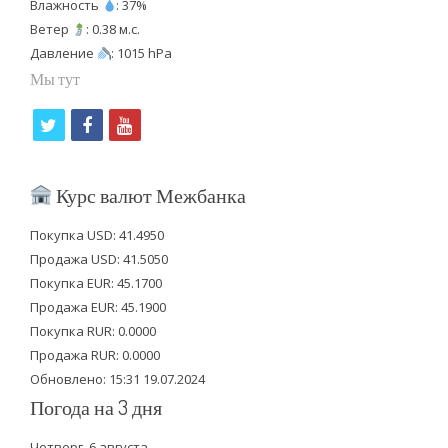
Влажность
: 37%
Ветер
: 0.38 м.с.
Давление
: 1015 hPa
Мы тут
t
f
y
w
a
o
i
c
u
Курс валют Межбанка
t
e
t
Покупка USD: 41.4950
t
b
u
Продажа USD: 41.5050
e
o
b
Покупка EUR: 45.1700
Продажа EUR: 45.1900
r
o
e
Покупка RUR: 0.0000
k
Продажа RUR: 0.0000
Обновлено: 15:31 19.07.2024
Погода на 3 дня
Четверг, 6 августа