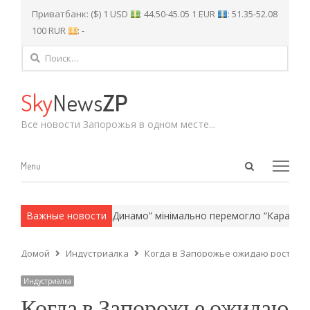
Приватбанк: ($) 1 USD
: 44.50-45.05 1 EUR
: 51.35-52.08
100 RUR
: -
Найти:
Sky
News
ZP
Все новости Запорожья в одном месте...
Open
Menu
Menu
search
panel
армейские методы.
Важные новости
“Динамо” мінімально перемогло “Карабах” у 
Домой
Индустриалка
Когда в Запорожье ожидаю рост заб
Индустриалка
Когда в Запорожье ожидаю