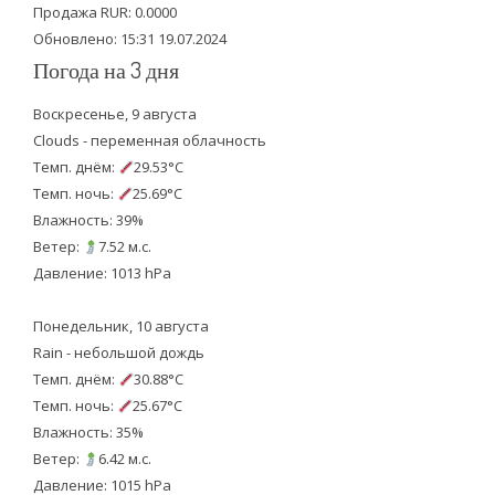
k
Продажа RUR: 0.0000
Обновлено: 15:31 19.07.2024
Погода на 3 дня
Воскресенье, 9 августа
Clouds - переменная облачность
Темп. днём:
29.53°C
Темп. ночь:
25.69°C
Влажность: 39%
Ветер:
7.52 м.с.
Давление: 1013 hPa
Понедельник, 10 августа
Rain - небольшой дождь
Темп. днём:
30.88°C
Темп. ночь:
25.67°C
Влажность: 35%
Ветер:
6.42 м.с.
Давление: 1015 hPa