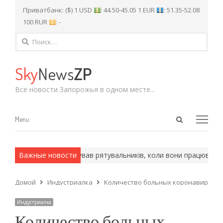
Приватбанк: ($) 1 USD
: 44.50-45.05 1 EUR
: 51.35-52.08
100 RUR
: -
Найти:
Sky
News
ZP
Все новости Запорожья в одном месте...
Open
Menu
Menu
search
panel
і ворожий БпЛА атакував рятувальників, коли вони працювали н
Важные новости
Домой
Индустриалка
Количество больных коронавирусом 
Индустриалка
Количество больных