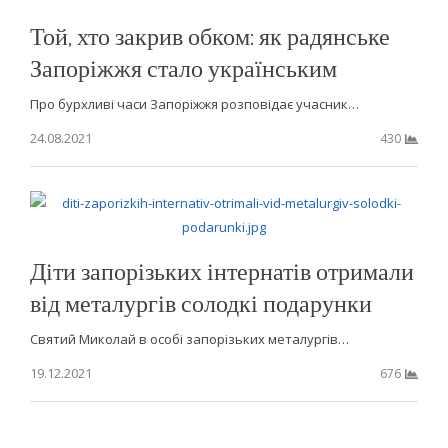
Той, хто закрив обком: як радянське
Запоріжжя стало українським
Про бурхливі часи Запоріжжя розповідає учасник…
24.08.2021
430
Діти запорізьких інтернатів отримали
від металургів солодкі подарунки
Святий Миколай в особі запорізьких металургів…
19.12.2021
676