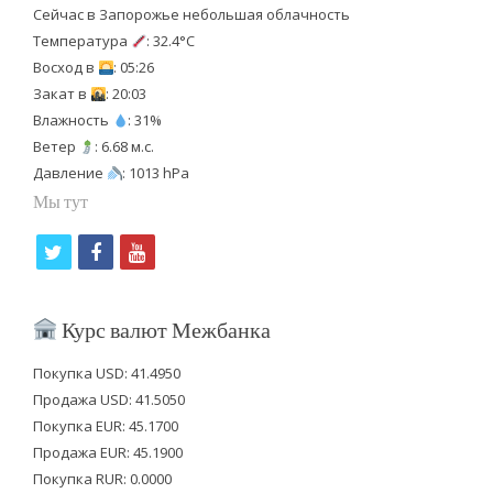
Сейчас в Запорожье небольшая облачность
Температура
: 32.4°C
Восход в
: 05:26
Закат в
: 20:03
Влажность
: 31%
Ветер
: 6.68 м.с.
Давление
: 1013 hPa
Мы тут
t
f
y
w
a
o
i
c
u
Курс валют Межбанка
t
e
t
Покупка USD: 41.4950
t
b
u
Продажа USD: 41.5050
e
o
b
Покупка EUR: 45.1700
Продажа EUR: 45.1900
r
o
e
Покупка RUR: 0.0000