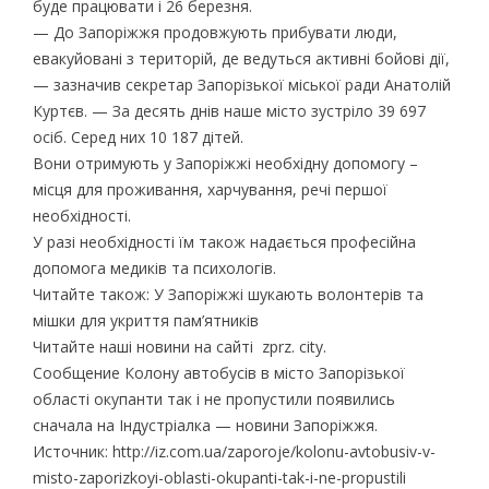
буде працювати і 26 березня.
— До Запоріжжя продовжують прибувати люди,
евакуйовані з територій, де ведуться активні бойові дії,
— зазначив секретар Запорізької міської ради Анатолій
Куртєв. — За десять днів наше місто зустріло 39 697
осіб. Серед них 10 187 дітей.
Вони отримують у Запоріжжі необхідну допомогу –
місця для проживання, харчування, речі першої
необхідності.
У разі необхідності їм також надається професійна
допомога медиків та психологів.
Читайте також: У Запоріжжі шукають волонтерів та
мішки для укриття пам’ятників
Читайте наші новини на сайті zprz. city.
Сообщение Колону автобусів в місто Запорізької
області окупанти так і не пропустили появились
сначала на Індустріалка — новини Запоріжжя.
Источник: http://iz.com.ua/zaporoje/kolonu-avtobusiv-v-
misto-zaporizkoyi-oblasti-okupanti-tak-i-ne-propustili