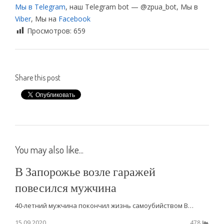
Мы в Telegram
, наш Telegram bot — @zpua_bot, Мы в
Viber
, Мы на
Facebook
Просмотров:
659
Share this post
You may also like...
В Запорожье возле гаражей
повесился мужчина
40-летний мужчина покончил жизнь самоубийством В…
15.09.2020
478