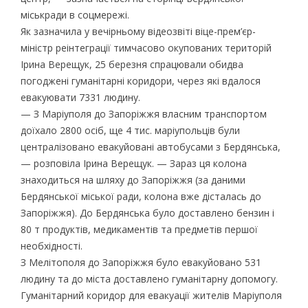
міськради в соцмережі.
Як зазначила у вечірньому відеозвіті віце-прем’єр-
міністр реінтеграції тимчасово окупованих територій
Ірина Верещук, 25 березня cпрацювали обидва
погоджені гуманітарні коридори, через які вдалося
евакуювати 7331 людину.
— З Маріуполя до Запоріжжя власним транспортом
доїхало 2800 осіб, ще 4 тис. маріупольців були
централізовано евакуйовані автобусами з Бердянська,
— розповіла Ірина Верещук. — Зараз ця колона
знаходиться на шляху до Запоріжжя (за даними
Бердянської міської ради, колона вже дісталась до
Запоріжжя). До Бердянська було доставлено бензин і
80 т продуктів, медикаментів та предметів першої
необхідності.
З Мелітополя до Запоріжжя було евакуйовано 531
людину та до міста доставлено гуманітарну допомогу.
Гуманітарний коридор для евакуації жителів Маріуполя