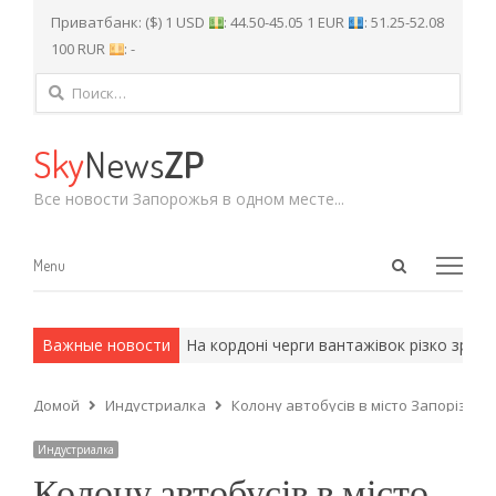
Приватбанк: ($) 1 USD
: 44.50-45.05 1 EUR
: 51.25-52.08
100 RUR
: -
Найти:
Sky
News
ZP
Все новости Запорожья в одном месте...
Open
Menu
Menu
search
panel
и армейские методы.
Важные новости
На кордоні черги вантажівок різко зросли:
Домой
Индустриалка
Колону автобусів в місто Запорізької
Индустриалка
Колону автобусів в місто