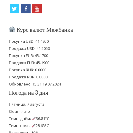
t
f
y
w
a
o
i
c
u
Курс валют Межбанка
t
e
t
Покупка USD: 41.4950
t
b
u
Продажа USD: 41.5050
e
o
b
Покупка EUR: 45.1700
Продажа EUR: 45.1900
r
o
e
Покупка RUR: 0.0000
k
Продажа RUR: 0.0000
Обновлено: 15:31 19.07.2024
Погода на 3 дня
Пятница, 7 августа
Clear - ясно
Темп. днём:
36.81°C
Темп. ночь:
28.63°C
Влажность: 19%