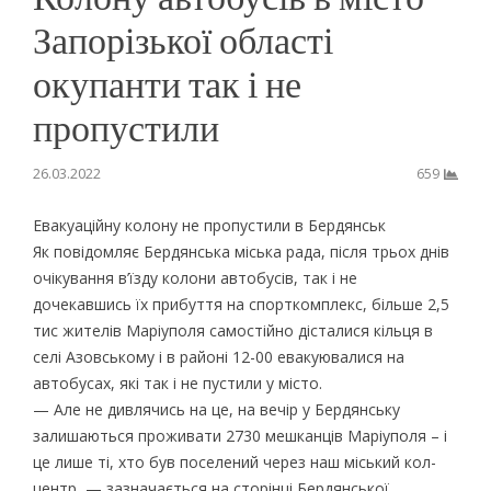
Запорізької області
окупанти так і не
пропустили
26.03.2022
659
Евакуаційну колону не пропустили в Бердянськ
Як повідомляє Бердянська міська рада, після трьох днів
очікування в’їзду колони автобусів, так і не
дочекавшись їх прибуття на спорткомплекс, більше 2,5
тис жителів Маріуполя самостійно дісталися кільця в
селі Азовському і в районі 12-00 евакуювалися на
автобусах, які так і не пустили у місто.
— Але не дивлячись на це, на вечір у Бердянську
залишаються проживати 2730 мешканців Маріуполя – і
це лише ті, хто був поселений через наш міський кол-
центр, — зазначається на сторінці Бердянської