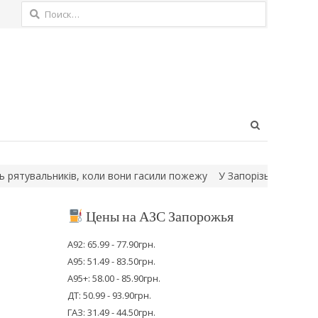
Найти:
Open
search
panel
увальників, коли вони гасили пожежу
У Запорізькій області са
Цены на АЗС Запорожья
А92: 65.99 - 77.90грн.
А95: 51.49 - 83.50грн.
А95+: 58.00 - 85.90грн.
ДТ: 50.99 - 93.90грн.
ГАЗ: 31.49 - 44.50грн.