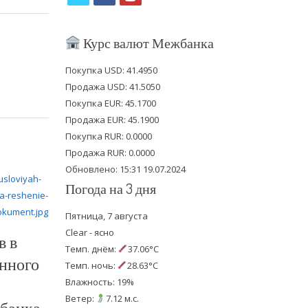
w
a
o
i
c
u
Курс валют Межбанка
t
e
t
Покупка USD: 41.4950
t
b
u
Продажа USD: 41.5050
e
o
b
Покупка EUR: 45.1700
Продажа EUR: 45.1900
r
o
e
Покупка RUR: 0.0000
k
Продажа RUR: 0.0000
Обновлено: 15:31 19.07.2024
Погода на 3 дня
Пятница, 7 августа
Clear - ясно
в в
Темп. днём:
37.06°C
енного
Темп. ночь:
28.63°C
Влажность: 19%
Ветер:
7.12 м.с.
банка