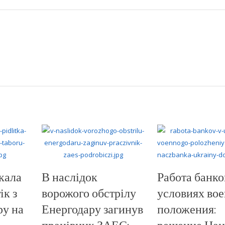
кала
В наслідок
Работа банко
ік з
ворожого обстрілу
условиях во
ру на
Енергодару загинув
положения:
працівник ЗАЕС:
решение Нац