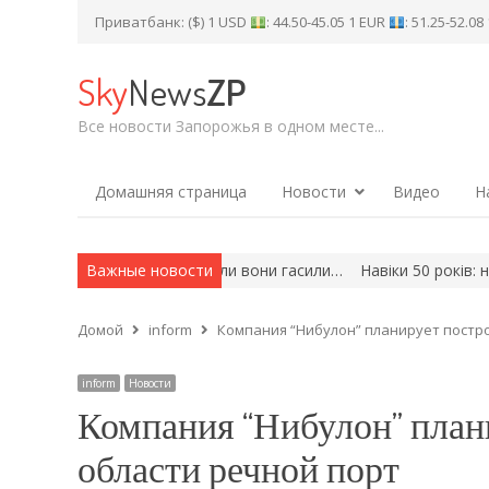
Приватбанк: ($) 1 USD
: 44.50-45.05 1 EUR
: 51.25-52.0
Sky
News
ZP
Все новости Запорожья в одном месте...
Домашняя страница
Новости
Видео
Н
Запорізькому районі, коли вони гасили…
Важные новости
Навіки 50 років: на вій
Домой
inform
Компания “Нибулон” планирует постро
inform
Новости
Компания “Нибулон” план
области речной порт