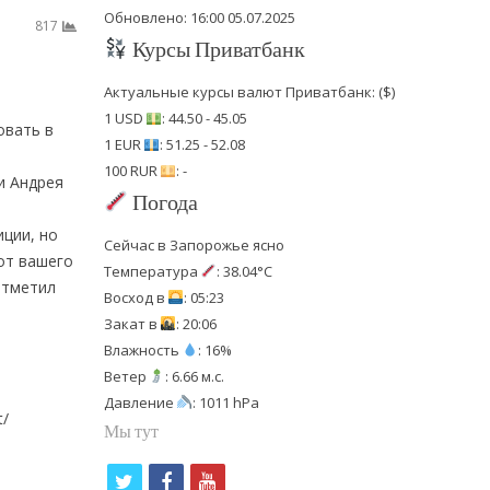
Обновлено: 16:00 05.07.2025
817
Курсы Приватбанк
Актуальные курсы валют Приватбанк: ($)
1 USD
: 44.50 - 45.05
овать в
1 EUR
: 51.25 - 52.08
100 RUR
: -
и Андрея
Погода
иции, но
Сейчас в Запорожье ясно
 от вашего
Температура
: 38.04°C
Отметил
Восход в
: 05:23
Закат в
: 20:06
Влажность
: 16%
Ветер
: 6.66 м.с.
Давление
: 1011 hPa
t/
Мы тут
t
f
y