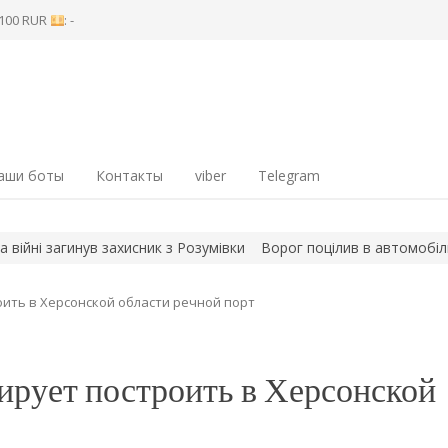
8 100 RUR
: -
аши боты
Контакты
viber
Telegram
ні загинув захисник з Розумівки
Ворог поцілив в автомобіль рят
ить в Херсонской области речной порт
ирует построить в Херсонской