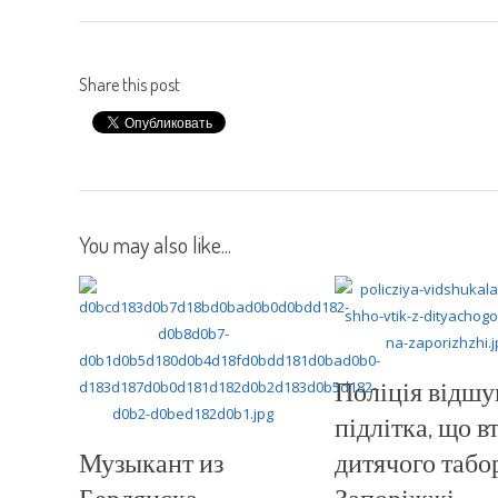
Share this post
You may also like...
Поліція відшу
підлітка, що вт
Музыкант из
дитячого табо
Бердянска
Запоріжжі