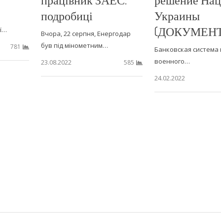
подробиці
Украины
(ДОКУМЕНТ
ї…
Вчора, 22 серпня, Енергодар
був під мінометним…
781
Банковская система 
военного…
23.08.2022
585
24.02.2022