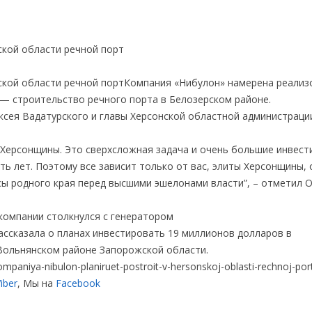
Компания «Нибулон» намерена реализ
— строительство речного порта в Белозерском районе.
ексея Вадатурского и главы Херсонской областной администраци
 Херсонщины. Это сверхсложная задача и очень большие инвест
ть лет. Поэтому все зависит только от вас, элиты Херсонщины,
сы родного края перед высшими эшелонами власти”, – отметил 
компании столкнулся с генератором
ассказала о планах инвестировать 19 миллионов долларов в
Вольнянском районе Запорожской области.
paniya-nibulon-planiruet-postroit-v-hersonskoj-oblasti-rechnoj-por
iber
, Мы на
Facebook