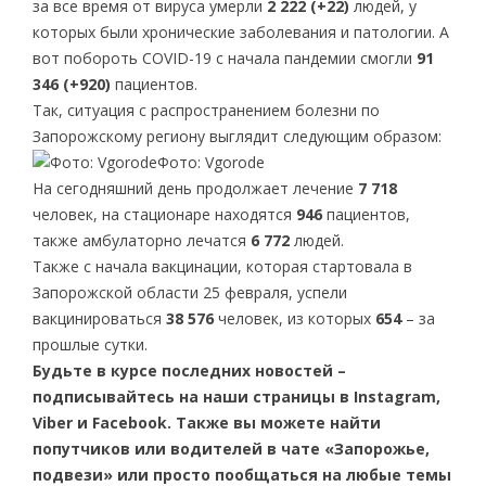
за все время от вируса умерли
2 222
(+22)
людей, у
которых были хронические заболевания и патологии. А
вот побороть COVID-19 с начала пандемии смогли
91
346
(+920)
пациентов.
Так, ситуация с распространением болезни по
Запорожскому региону выглядит следующим образом:
Фото: Vgorode
На сегодняшний день продолжает лечение
7 718
человек, на стационаре находятся
946
пациентов,
также амбулаторно лечатся
6 772
людей.
Также с начала вакцинации, которая стартовала в
Запорожской области 25 февраля, успели
вакцинироваться
38 576
человек, из которых
654
– за
прошлые сутки.
Будьте в курсе последних новостей –
подписывайтесь на наши страницы в Instagram,
Viber и Facebook. Также вы можете найти
попутчиков или водителей в чате «Запорожье,
подвези» или просто пообщаться на любые темы