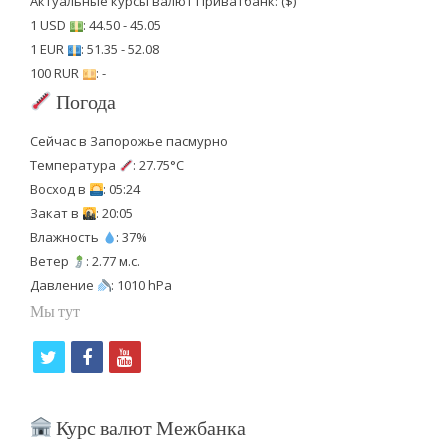
Актуальные курсы валют Приватбанк: ($)
1 USD
: 44.50 - 45.05
1 EUR
: 51.35 - 52.08
100 RUR
: -
Погода
Сейчас в Запорожье пасмурно
Температура
: 27.75°C
Восход в
: 05:24
Закат в
: 20:05
Влажность
: 37%
Ветер
: 2.77 м.с.
Давление
: 1010 hPa
Мы тут
t
f
y
w
a
o
i
c
u
Курс валют Межбанка