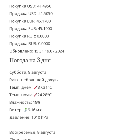
t
e
t
Покупка USD: 41.4950
t
b
u
Продажа USD: 41.5050
e
o
b
Покупка EUR: 45.1700
Продажа EUR: 45.1900
r
o
e
Покупка RUR: 0.0000
k
Продажа RUR: 0.0000
Обновлено: 15:31 19.07.2024
Погода на 3 дня
Суббота, 8 августа
Rain - небольшой дождь
Темп. днём:
37.31°C
Темп. ночь:
24.28°C
Влажность: 18%
Ветер:
9.16 м.с.
Давление: 1010 hPa
Воскресенье, 9 августа
Clear - ясно