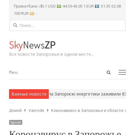
Приватбанк: ($) 1 USD
: 44.50-45.05 1 EUR
: 51.35-52.08
100 RUR
: -
Найти:
Sky
News
ZP
Все новости Запорожья в одном месте...
Open
Menu
Menu
search
panel
 армейские методы.
Важные новости
На Запоріжжі енергетики заживили 83 тисяч
Домой
Vgorode
Коронавирус в Запорожье и области: скол
Vgorode
Коронавирус в Запорожье