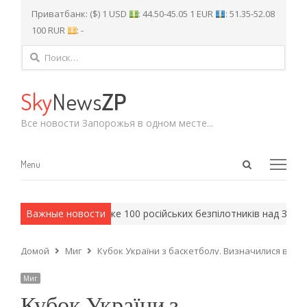
Приватбанк: ($) 1 USD
: 44.50-45.05 1 EUR
: 51.35-52.08
100 RUR
: -
Найти:
Sky
News
ZP
Все новости Запорожья в одном месте...
Open
Menu
Menu
search
panel
йские методы.
Важные новости
Майже 100 російських безпілотників над Запо
Домой
Миг
Кубок України з баскетболу. Визначилися всі у
Миг
Кубок України з