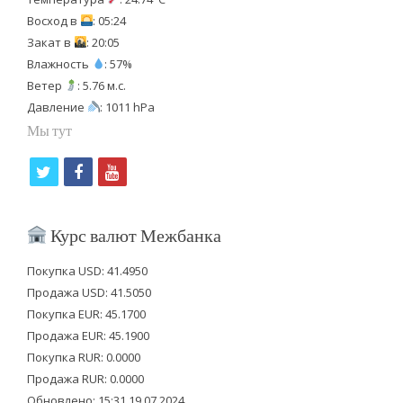
Восход в
: 05:24
Закат в
: 20:05
Влажность
: 57%
Ветер
: 5.76 м.с.
Давление
: 1011 hPa
Мы тут
t
f
y
w
a
o
i
c
u
Курс валют Межбанка
t
e
t
Покупка USD: 41.4950
t
b
u
Продажа USD: 41.5050
e
o
b
Покупка EUR: 45.1700
Продажа EUR: 45.1900
r
o
e
Покупка RUR: 0.0000
k
Продажа RUR: 0.0000
Обновлено: 15:31 19.07.2024