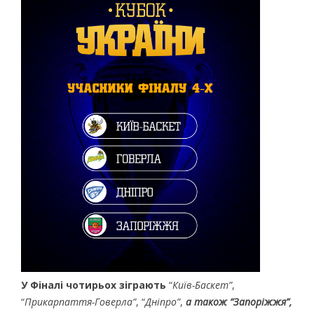
У Фіналі чотирьох зіграють
“
Київ-Баскет”
,
“
Прикарпаття-Говерла”
, “
Дніпро”
,
а також “Запоріжжя”,