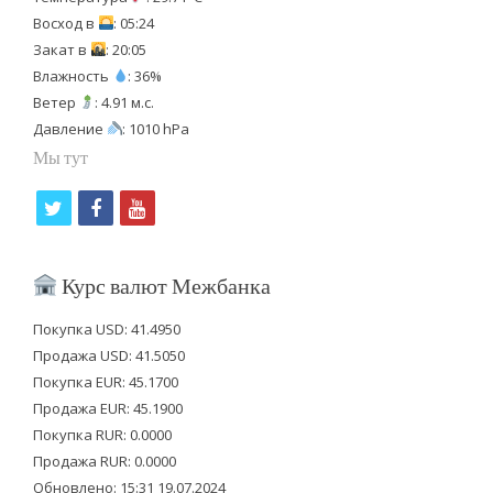
Восход в
: 05:24
Закат в
: 20:05
Влажность
: 36%
Ветер
: 4.91 м.с.
Давление
: 1010 hPa
Мы тут
t
f
y
w
a
o
i
c
u
Курс валют Межбанка
t
e
t
Покупка USD: 41.4950
t
b
u
Продажа USD: 41.5050
e
o
b
Покупка EUR: 45.1700
Продажа EUR: 45.1900
r
o
e
Покупка RUR: 0.0000
k
Продажа RUR: 0.0000
Обновлено: 15:31 19.07.2024