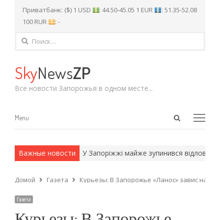
Приватбанк: ($) 1 USD
: 44.50-45.05 1 EUR
: 51.35-52.08
100 RUR
: -
Найти:
Sky
News
ZP
Все новости Запорожья в одном месте...
Open
Menu
Menu
search
panel
армейские методы.
Важные новости
У Запоріжжі майже зупинився відлов і стери
Домой
Газета
Курьезы: В Запорожье «Ланос» завис на бо
Газета
Курьезы: В Запорожье