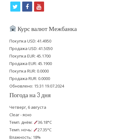
t
f
y
w
a
o
i
c
u
Курс валют Межбанка
t
e
t
Покупка USD: 41.4950
t
b
u
Продажа USD: 41.5050
e
o
b
Покупка EUR: 45.1700
Продажа EUR: 45.1900
r
o
e
Покупка RUR: 0.0000
k
Продажа RUR: 0.0000
Обновлено: 15:31 19.07.2024
Погода на 3 дня
Четверг, 6 августа
Clear - ясно
Темп. днём:
36.18°C
Темп. ночь:
27.35°C
Влажность: 18%