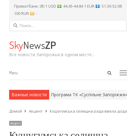
Приватбанк: ($) 1 USD
: 44.45-44.84 1 EUR
: 51.30-52.08
100 RUR
: -
Найти:
Sky
News
ZP
Все новости Запорожья в одном месте...
Open
Menu
Menu
search
panel
и армейские методы.
Важные новости
Програма ТК «Суспільне Запоріжжя» на че
Домой
Акцент
Кушугумська селищна рада ввела додаткові
Акцент
Кушугумська селищна