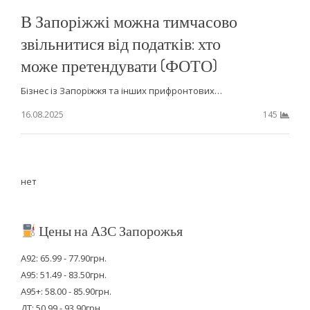
В Запоріжжі можна тимчасово
звільнитися від податків: хто
може претендувати (ФОТО)
Бізнес із Запоріжжя та інших прифронтових…
16.08.2025
145
нет
Цены на АЗС Запорожья
А92: 65.99 - 77.90грн.
А95: 51.49 - 83.50грн.
А95+: 58.00 - 85.90грн.
ДТ: 50.99 - 93.90грн.