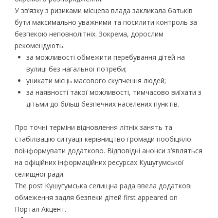
У зв’язку з ризиками місцева влада закликала батьків
бути максимально уважними та посилити контроль за
безпекою неповнолітніх. Зокрема, дорослим
рекомендують:
за можливості обмежити перебування дітей на
вулиці без нагальної потреби;
уникати місць масового скупчення людей;
за наявності такої можливості, тимчасово виїхати з
дітьми до більш безпечних населених пунктів.
Про точні терміни відновлення літніх занять та
стабілізацію ситуації керівництво громади пообіцяло
поінформувати додатково. Відповідні анонси з’являться
на офіційних інформаційних ресурсах Кушугумської
селищної ради.
The post Кушугумська селищна рада ввела додаткові
обмеження задля безпеки дітей first appeared on
Портал Акцент.