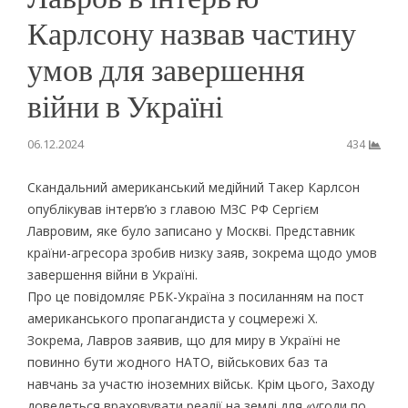
Карлсону назвав частину
умов для завершення
війни в Україні
06.12.2024
434
Скандальний американський медійний Такер Карлсон
опублікував інтерв’ю з главою МЗС РФ Сергієм
Лавровим, яке було записано у Москві. Представник
країни-агресора зробив низку заяв, зокрема щодо умов
завершення війни в Україні.
Про це повідомляє РБК-Україна з посиланням на пост
американського пропагандиста у соцмережі Х.
Зокрема, Лавров заявив, що для миру в Україні не
повинно бути жодного НАТО, військових баз та
навчань за участю іноземних військ. Крім цього, Заходу
доведеться враховувати реалії на землі для «угоди по