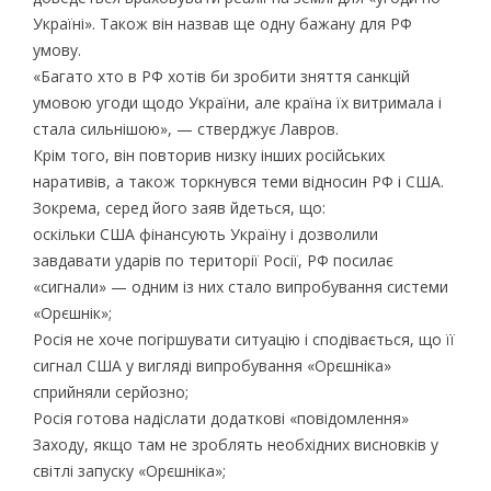
Україні». Також він назвав ще одну бажану для РФ
умову.
«Багато хто в РФ хотів би зробити зняття санкцій
умовою угоди щодо України, але країна їх витримала і
стала сильнішою», — стверджує Лавров.
Крім того, він повторив низку інших російських
наративів, а також торкнувся теми відносин РФ і США.
Зокрема, серед його заяв йдеться, що:
оскільки США фінансують Україну і дозволили
завдавати ударів по території Росії, РФ посилає
«сигнали» — одним із них стало випробування системи
«Орєшнік»;
Росія не хоче погіршувати ситуацію і сподівається, що її
сигнал США у вигляді випробування «Орєшніка»
сприйняли серйозно;
Росія готова надіслати додаткові «повідомлення»
Заходу, якщо там не зроблять необхідних висновків у
світлі запуску «Орєшніка»;