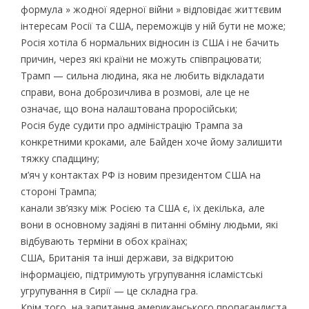
формула » жодної ядерної війни » відповідає життєвим
інтересам Росії та США, переможців у ній бути не може;
Росія хотіла б нормальних відносин із США і не бачить
причин, через які країни не можуть співпрацювати;
Трамп — сильна людина, яка не любить відкладати
справи, вона доброзичлива в розмові, але це не
означає, що вона налаштована проросійськи;
Росія буде судити про адміністрацію Трампа за
конкретними кроками, але Байден хоче йому залишити
тяжку спадщину;
м’яч у контактах РФ із новим президентом США на
стороні Трампа;
канали зв’язку між Росією та США є, їх декілька, але
вони в основному задіяні в питанні обміну людьми, які
відбувають терміни в обох країнах;
США, Британія та інші держави, за відкритою
інформацією, підтримують угрупування ісламістські
угрупування в Сирії — це складна гра.
Крім того, на запитання американського пропагандиста