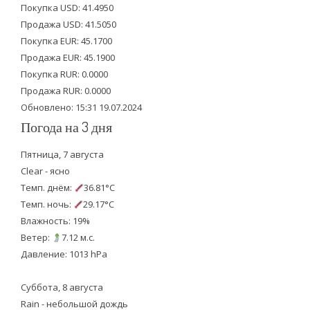
Покупка USD: 41.4950
t
b
u
Продажа USD: 41.5050
e
o
b
Покупка EUR: 45.1700
Продажа EUR: 45.1900
r
o
e
Покупка RUR: 0.0000
k
Продажа RUR: 0.0000
Обновлено: 15:31 19.07.2024
Погода на 3 дня
Пятница, 7 августа
Clear - ясно
Темп. днём:
36.81°C
Темп. ночь:
29.17°C
Влажность: 19%
Ветер:
7.12 м.с.
Давление: 1013 hPa
Суббота, 8 августа
Rain - небольшой дождь