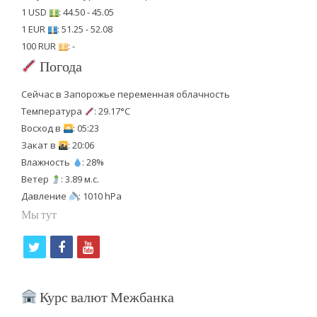
1 USD
: 44.50 - 45.05
1 EUR
: 51.25 - 52.08
100 RUR
: -
Погода
Сейчас в Запорожье переменная облачность
Температура
: 29.17°C
Восход в
: 05:23
Закат в
: 20:06
Влажность
: 28%
Ветер
: 3.89 м.с.
Давление
: 1010 hPa
Мы тут
t
f
y
w
a
o
i
c
u
Курс валют Межбанка
t
e
t