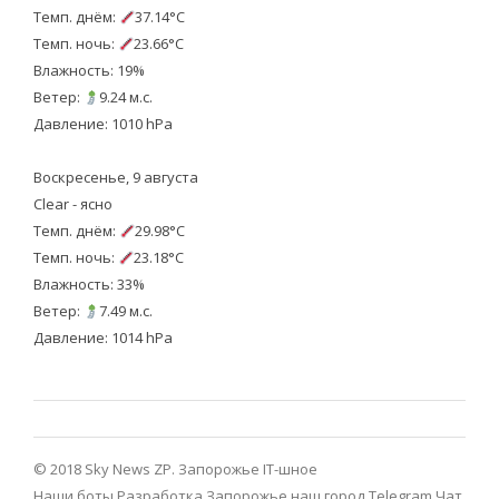
Темп. днём:
37.14°C
Темп. ночь:
23.66°C
Влажность: 19%
Ветер:
9.24 м.с.
Давление: 1010 hPa
Воскресенье, 9 августа
Clear - ясно
Темп. днём:
29.98°C
Темп. ночь:
23.18°C
Влажность: 33%
Ветер:
7.49 м.с.
Давление: 1014 hPa
© 2018 Sky News ZP.
Запорожье IT-шное
Наши боты
Разработка
Запорожье наш город Telegram
Чат