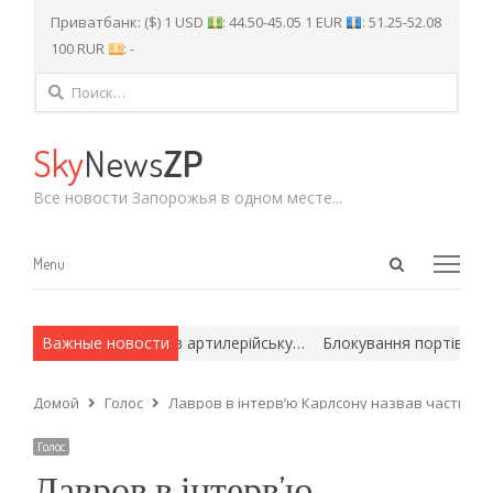
Приватбанк: ($) 1 USD
: 44.50-45.05 1 EUR
: 51.25-52.08
100 RUR
: -
Найти:
Sky
News
ZP
Все новости Запорожья в одном месте...
Open
Menu
Menu
search
panel
кий винищувач знищив артилерійську…
Важные новости
Блокування портів загро
Домой
Голос
Лавров в інтерв’ю Карлсону назвав частину у
Голос
Лавров в інтерв’ю