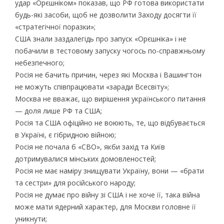
удар «Орєшніком» показав, що РФ готова використати
будь-які засоби, щоб не дозволити Заходу досягти її
«стратегічної поразки»;
США знали заздалегідь про запуск «Орєшніка» і не
побачили в тестовому запуску чогось по-справжньому
небезпечного;
Росія не бачить причин, через які Москва і Вашингтон
не можуть співпрацювати «заради Всесвіту»;
Москва не вважає, що вирішення українського питання
— доля лише РФ та США;
Росія та США офіційно не воюють, те, що відбувається
в Україні, є гібридною війною;
Росія не почала б «СВО», якби захід та Київ
дотримувалися мінських домовленостей;
Росія не має наміру знищувати Україну, вони — «брати
та сестри» для російського народу;
Росія не думає про війну зі США і не хоче її, така війна
може мати ядерний характер, для Москви головне її
уникнути;