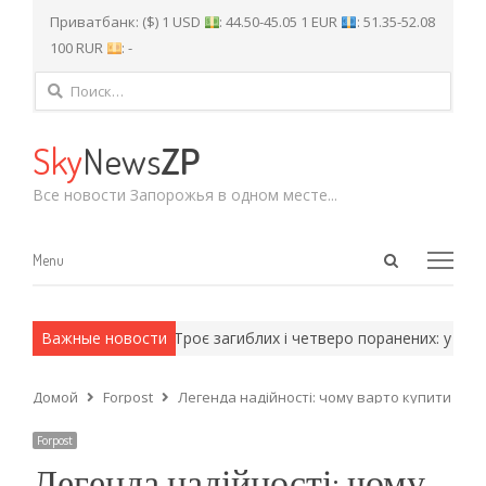
Приватбанк: ($) 1 USD
: 44.50-45.05 1 EUR
: 51.35-52.08
100 RUR
: -
Найти:
Sky
News
ZP
Все новости Запорожья в одном месте...
Open
Menu
Menu
search
panel
армейские методы.
Важные новости
Троє загиблих і четверо поранених: у поліці
Домой
Forpost
Легенда надійності: чому варто купити вжи
Forpost
Легенда надійності: чому