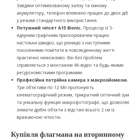
Завдяки оптимізованому залізу та ємному
акумулятору, телефон впевнено працює до двох діб
у режимі стандартного використання.
Потужний чіпсет A15 Bionic.
Процесор із 5-
ядерним графічним прискорювачем працює
настільки швидко, що різницю з наступними
поколіннями помітити в повсякденному житті
практично неможливо. Він без проблем
справляється з монтажем 4K-відео та будь-якими
ресурсномісткими програмами.
Професійна потрійна камера з макрозйомкою.
Три об’єктиви по 12 Мп пропонують
кінематографічний режим, трикратний оптичний зум
та унікальну функцію макрофотографії, що дозволяє
знімати дрібні об’єкти з відстані всього 2 см із
вражаючою чіткістю.
Купівля флагмана на вторинному