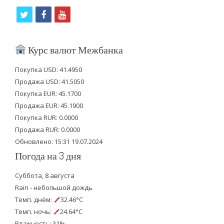
t
f
y
w
a
o
i
c
u
Курс валют Межбанка
t
e
t
Покупка USD: 41.4950
t
b
u
Продажа USD: 41.5050
e
o
b
Покупка EUR: 45.1700
Продажа EUR: 45.1900
r
o
e
Покупка RUR: 0.0000
k
Продажа RUR: 0.0000
Обновлено: 15:31 19.07.2024
Погода на 3 дня
Суббота, 8 августа
Rain - небольшой дождь
Темп. днём:
32.46°C
Темп. ночь:
24.64°C
Влажность: 31%