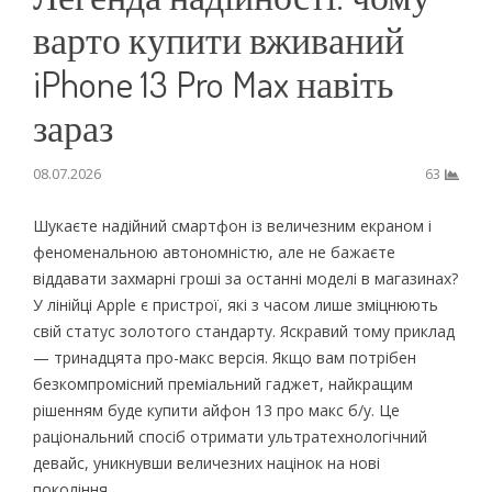
варто купити вживаний
iPhone 13 Pro Max навіть
зараз
08.07.2026
63
Шукаєте надійний смартфон із величезним екраном і
феноменальною автономністю, але не бажаєте
віддавати захмарні гроші за останні моделі в магазинах?
У лінійці Apple є пристрої, які з часом лише зміцнюють
свій статус золотого стандарту. Яскравий тому приклад
— тринадцята про-макс версія. Якщо вам потрібен
безкомпромісний преміальний гаджет, найкращим
рішенням буде купити айфон 13 про макс б/у. Це
раціональний спосіб отримати ультратехнологічний
девайс, уникнувши величезних націнок на нові
покоління.