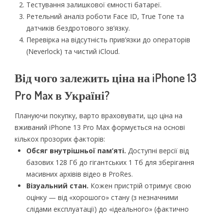
Тестування залишкової ємності батареї.
Ретельний аналіз роботи Face ID, True Tone та
датчиків бездротового зв’язку.
Перевірка на відсутність прив’язки до операторів
(Neverlock) та чистий iCloud.
Від чого залежить ціна на iPhone 13
Pro Max в Україні?
Плануючи покупку, варто враховувати, що ціна на
вживаний iPhone 13 Pro Max формується на основі
кількох прозорих факторів:
Обсяг внутрішньої пам’яті.
Доступні версії від
базових 128 Гб до гігантських 1 Тб для зберігання
масивних архівів відео в ProRes.
Візуальний стан.
Кожен пристрій отримує свою
оцінку — від «хорошого» стану (з незначними
слідами експлуатації) до «ідеального» (фактично