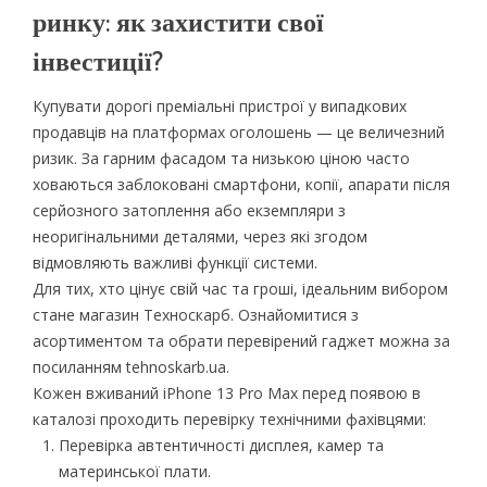
ринку: як захистити свої
інвестиції?
Купувати дорогі преміальні пристрої у випадкових
продавців на платформах оголошень — це величезний
ризик. За гарним фасадом та низькою ціною часто
ховаються заблоковані смартфони, копії, апарати після
серйозного затоплення або екземпляри з
неоригінальними деталями, через які згодом
відмовляють важливі функції системи.
Для тих, хто цінує свій час та гроші, ідеальним вибором
стане магазин Техноскарб. Ознайомитися з
асортиментом та обрати перевірений гаджет можна за
посиланням tehnoskarb.ua.
Кожен вживаний iPhone 13 Pro Max перед появою в
каталозі проходить перевірку технічними фахівцями:
Перевірка автентичності дисплея, камер та
материнської плати.