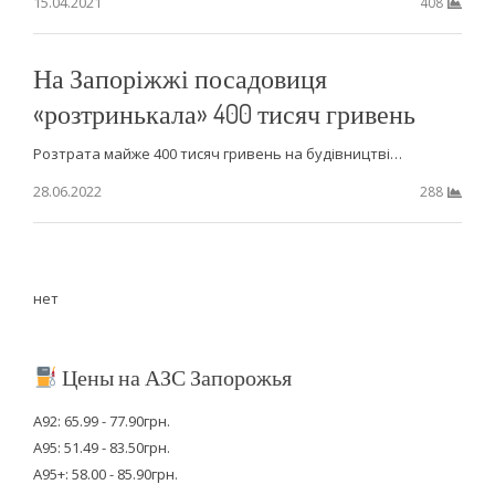
15.04.2021
408
На Запоріжжі посадовиця
«розтринькала» 400 тисяч гривень
Розтрата майже 400 тисяч гривень на будівництві…
28.06.2022
288
нет
Цены на АЗС Запорожья
А92: 65.99 - 77.90грн.
А95: 51.49 - 83.50грн.
А95+: 58.00 - 85.90грн.