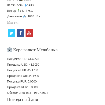
Влажность
: 43%
Ветер
: 6.17 м.с.
Давление
: 1010 hPa
Мы тут
t
f
y
w
a
o
i
c
u
Курс валют Межбанка
t
e
t
Покупка USD: 41.4950
t
b
u
Продажа USD: 41.5050
e
o
b
Покупка EUR: 45.1700
Продажа EUR: 45.1900
r
o
e
Покупка RUR: 0.0000
k
Продажа RUR: 0.0000
Обновлено: 15:31 19.07.2024
Погода на 3 дня