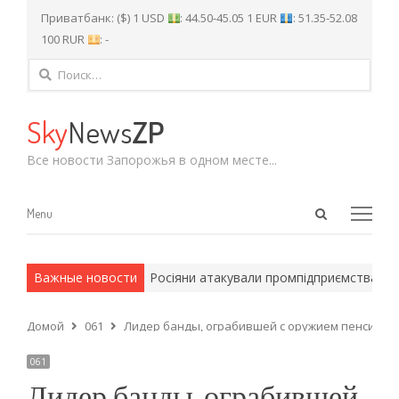
Приватбанк: ($) 1 USD
: 44.50-45.05 1 EUR
: 51.35-52.08
100 RUR
: -
Найти:
Sky
News
ZP
Все новости Запорожья в одном месте...
Open
Menu
Menu
search
panel
и армейские методы.
Важные новости
Росіяни атакували промпідприємства Запо
Домой
061
Лидер банды, ограбившей с оружием пенсионер
061
Лидер банды, ограбившей