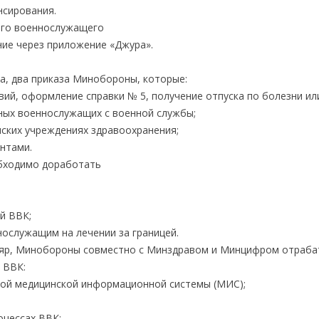
нсирования.
ого военнослужащего
ние через приложение «Джура».
а, два приказа Минобороны, которые:
вий, оформление справки № 5, получение отпуска по болезни ил
дных военнослужащих с военной службы;
ских учреждениях здравоохранения;
нтами.
обходимо доработать
й ВВК;
ослужащим на лечении за границей.
ляр, Минобороны совместно с Минздравом и Минцифром отраб
 ВВК:
ной медицинской информационной системы (МИС);
оцессах ВВК;