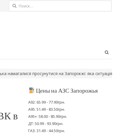
Найти:
Open
search
panel
агалися просунутися на Запоріжжі: яка ситуація на фронті
У Запо
Цены на АЗС Запорожья
А92: 65.99 - 77.90грн.
А95: 51.49 - 83.50грн.
ВК в
А95+: 58.00 - 85.90грн.
ДТ: 50.99 - 93.90грн.
ГАЗ: 31.49 - 44.50грн.