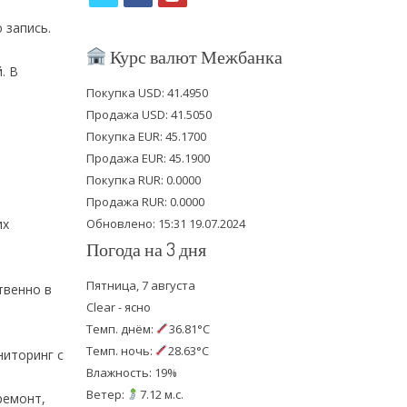
w
a
o
 запись.
i
c
u
Курс валют Межбанка
. В
t
e
t
Покупка USD: 41.4950
t
b
u
Продажа USD: 41.5050
e
o
b
Покупка EUR: 45.1700
Продажа EUR: 45.1900
r
o
e
Покупка RUR: 0.0000
k
Продажа RUR: 0.0000
их
Обновлено: 15:31 19.07.2024
Погода на 3 дня
Пятница, 7 августа
твенно в
Clear - ясно
Темп. днём:
36.81°C
Темп. ночь:
28.63°C
иторинг с
Влажность: 19%
Ветер:
7.12 м.с.
ремонт,