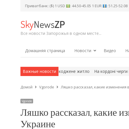
Приватбанк: ($) 1 USD
: 44.50-45.05 1 EUR
: 51.25-52.0
Sky
News
ZP
Все новости Запорожья в одном месте...
Домашняя страница
Новости
Видео
Н
ь компенсацію за пошкоджене житло
Важные новости
На кордоні черги вантажів
Домой
Vgorode
Ляшко рассказал, какие изменения 
Vgorode
Ляшко рассказал, какие и
Украине