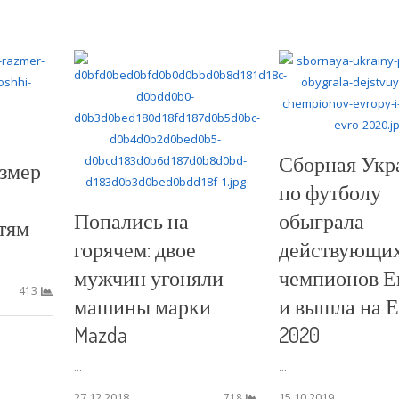
Сборная Укр
азмер
по футболу
Попались на
обыграла
тям
горячем: двое
действующи
мужчин угоняли
чемпионов Е
413
машины марки
и вышла на 
Mazda
2020
...
...
27.12.2018
15.10.2019
718