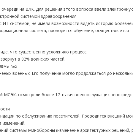
 очереди на ВЛК. Для решения этого вопроса ввели электронную
ектронной системой здравоохранения
с ИТ-системой, не имели возможности видеть историю болезней
формационная система, проводится обучение, осуществляется
а
иде, что существенно усложняло процесс.
вернут в 82% воинских частей.
равмы №5
неных военных. Его получение могло продолжаться до нескольк
ий МСЭК, осмотрели более 17 тысяч военнослужащих непосредс
ности
ндации по обслуживанию посетителей. Проводится внешний мон
а изменений.
ений системы Минобороны (изменение архитектурных решений, 