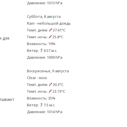
Давление: 1013 hPa
Суббота, 8 августа
Rain - небольшой дождь
Темп. днём:
37.41°C
Темп. ночь:
25.8°C
и для
Влажность: 19%
Ветер:
6.57 м.с.
Давление: 1009 hPa
Воскресенье, 9 августа
Clear - ясно
Темп. днём:
30.3°C
Темп. ночь:
23.73°C
Влажность: 35%
атывают
Ветер:
7.5 м.с.
Давление: 1014 hPa