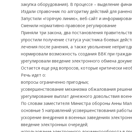
закупка оборудования). В процессе – выделение фина
Издали справочник по алгоритму действий для ранен
Запустили «горячую линию», веб-сайт и информирова
Сменили нормативно-правовое регулирование
Приняли три закона, два постановления правительств
упростили получение статуса участника боевых дейст
лечения после ранения, а также увольнение неприго
нормировали возможность создания ВВК при граждан
урегулировали введение электронного обмена докуме
Остается еще ряд вопросов, которые критически не
Речь идет о:
вопросы ограниченно пригодных;
усовершенствование механизма обжалования решени
урегулирование выплат денежного довольствия военн
По словам заместителя Министра обороны Анны Ма
основные 5 направлений усовершенствования работы
ускорение внедрения в военных заведениях электрон
введение электронных очередей;
использование электронного документооборота в пр