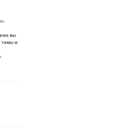
ию,
акже вы
 темы в
e