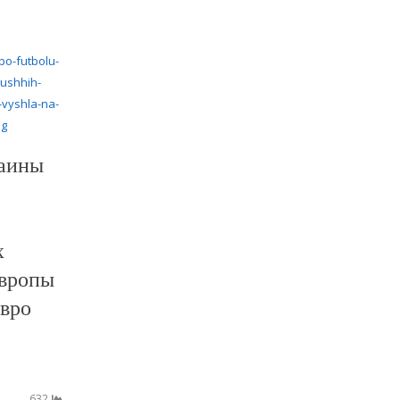
аины
х
вропы
Евро
632