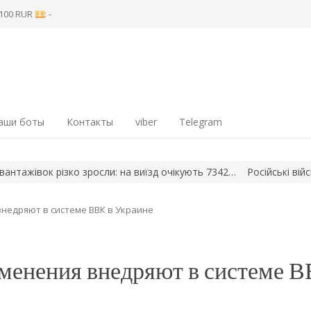
8 100 RUR
: -
аши боты
Контакты
viber
Telegram
ок різко зросли: на виїзд очікують 7342…
Російські війська нам
внедряют в системе ВВК в Украине
зменения внедряют в системе В