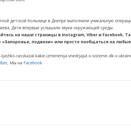
тной детской больнице в Днепре выполнили уникальную операц
Киева. Дети впервые услышали звуки окружающей среды.
йтесь на наши страницы в Instagram, Viber и Facebook. Т
е «Запорожье, подвези» или просто пообщаться на любые
jashko-rasskazal-kakie-izmenenija-vnedrjajut-v-sisteme-vlk-v-ukrain
iber
, Мы на
Facebook