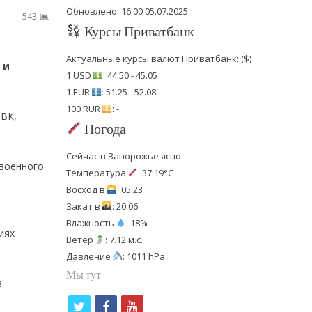
Обновлено: 16:00 05.07.2025
543
Курсы Приватбанк
Актуальные курсы валют Приватбанк: ($)
 и
1 USD
: 44.50 - 45.05
1 EUR
: 51.25 - 52.08
100 RUR
: -
ВВК,
Погода
Сейчас в Запорожье ясно
 военного
Температура
: 37.19°C
Восход в
: 05:23
Закат в
: 20:06
Влажность
: 18%
иях
Ветер
: 7.12 м.с.
Давление
: 1011 hPa
Мы тут
в
t
f
y