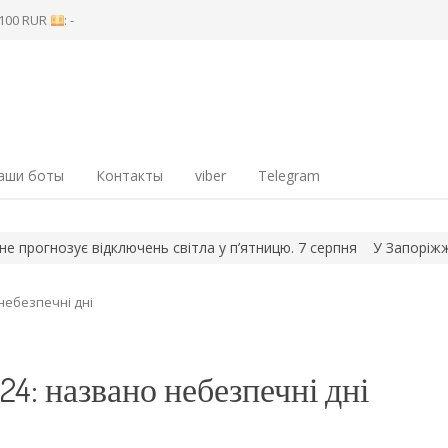
8 100 RUR
: -
аши боты
Контакты
viber
Telegram
гнозує відключень світла у п’ятницю. 7 серпня
У Запоріжжі затри
 небезпечні дні
24: названо небезпечні дні