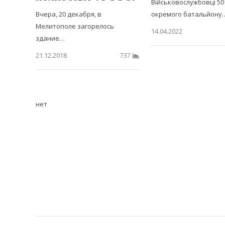
Військовослужбовці 50
Вчера, 20 декабря, в
окремого батальйону
Мелитополе загорелось
14.04.2022
здание…
21.12.2018
737
нет