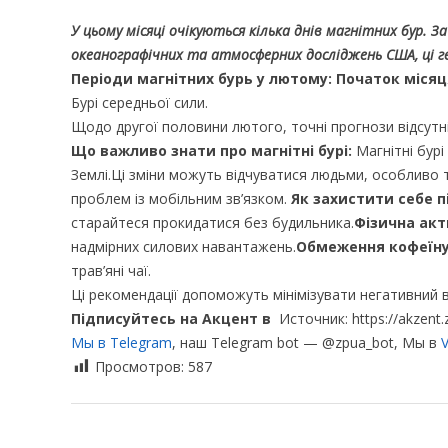
У цьому місяці очікуються кілька днів магнітних бур.
океанографічних та атмосферних досліджень США, ці гео
Періоди магнітних бурь у лютому:
Початок місяця
Бурі середньої сили.
Щодо другої половини лютого, точні прогнози відсутні
Що важливо знати про магнітні бурі:
Магнітні бурі
Землі.Ці зміни можуть відчуватися людьми, особливо ти
проблем із мобільним зв’язком.
Як захистити себе п
старайтеся прокидатися без будильника.
Фізична акт
надмірних силових навантажень.
Обмеження кофеїну
трав’яні чаї.
Ці рекомендації допоможуть мінімізувати негативний в
Підписуйтесь на Акцент в
Источник: https://akzent.
Мы в Telegram
, наш Telegram bot — @zpua_bot, Мы в
V
Просмотров:
587