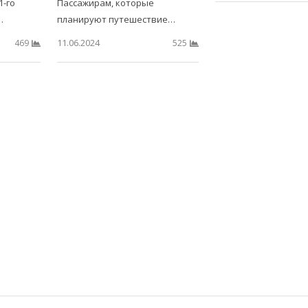
1-го
Пассажирам, которые
…
планируют путешествие…
11.06.2024
469
525