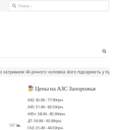
Найти:
Open
search
panel
мали 40-річного чоловіка: його підозрюють у підпалі авто…
Тро
Цены на АЗС Запорожья
А92: 65.99 - 77.90грн.
А95: 51.49 - 83.50грн.
А95+: 58.00 - 85.90грн.
ДТ: 50.99 - 93.90грн.
587
ГАЗ: 31.49 - 44.50грн.