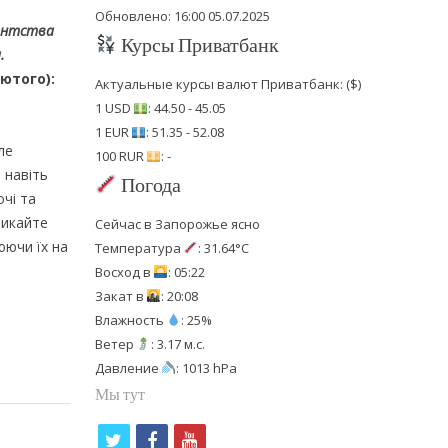
Обновлено: 16:00 05.07.2025
гентства
Курсы Приватбанк
.
ютого):
Актуальные курсы валют Приватбанк: ($)
1 USD
: 44.50 - 45.05
1 EUR
: 51.35 - 52.08
ле
100 RUR
: -
 навіть
Погода
очі та
никайте
Сейчас в Запорожье ясно
юючи їх на
Температура
: 31.64°C
Восход в
: 05:22
Закат в
: 20:08
Влажность
: 25%
Ветер
: 3.17 м.с.
Давление
: 1013 hPa
Мы тут
t
f
y