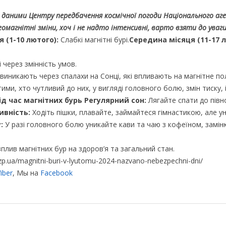
 За даними Центру передбачення космічної погоди Національного а
магнітні зміни, хоч і не надто інтенсивні, варто взяти до уваги
 (1-10 лютого):
Слабкі магнітні бурі.
Середина місяця (11-17 л
 через змінність умов.
 виникають через спалахи на Сонці, які впливають на магнітне по
ми, хто чутливий до них, у вигляді головного болю, змін тиску, і
ід час магнітних бурь
Регулярний сон:
Лягайте спати до півн
ивність:
Ходіть пішки, плавайте, займайтеся гімнастикою, але у
:
У разі головного болю уникайте кави та чаю з кофеїном, замін
плив магнітних бур на здоров’я та загальний стан.
zp.ua/magnitni-buri-v-lyutomu-2024-nazvano-nebezpechni-dni/
iber
, Мы на
Facebook