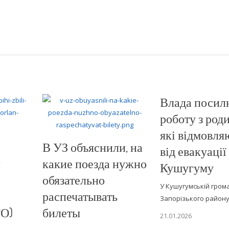
Влада посил
роботу з род
які відмовля
В УЗ объяснили, на
від евакуації 
и
какие поезда нужно
Кушугуму
обязательно
У Кушугумській гром
распечатывать
Запорізького район
ТО)
билеты
21.01.2026