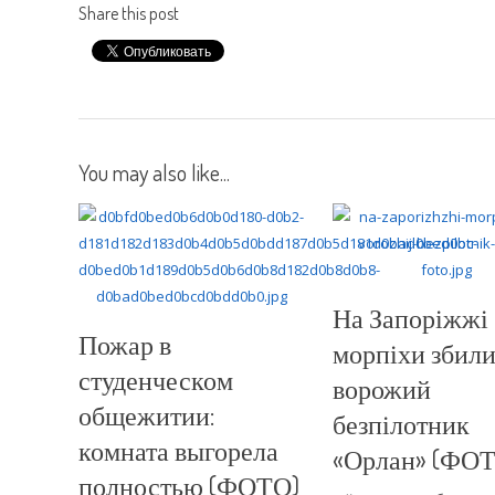
Share this post
You may also like...
На Запоріжжі
Пожар в
морпіхи збил
студенческом
ворожий
общежитии:
безпілотник
комната выгорела
«Орлан» (ФО
полностью (ФОТО)