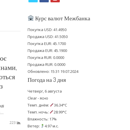
w
a
o
i
c
u
Курс валют Межбанка
t
e
t
Покупка USD: 41.4950
t
b
u
Продажа USD: 41.5050
e
o
b
Покупка EUR: 45.1700
Продажа EUR: 45.1900
r
o
e
ює
Покупка RUR: 0.0000
k
Продажа RUR: 0.0000
инами,
Обновлено: 15:31 19.07.2024
ються
Погода на 3 дня
з
Четверг, 6 августа
Clear - ясно
Темп. днём:
36.34°C
аді
Темп. ночь:
28.99°C
у…
Влажность: 17%
223
Ветер:
4.97 м.с.