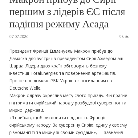
першим з лідерів ЄС після
падіння режиму Асада
07.07.2026
98
Президент Франції Еммануель Макрон прибув до
Дамаска для зустрічі з президентом Сирії Ахмедом аш-
Шараа. Лідери двох країн обговорять безпеку,
інвестиції TotalEnergies та повернення артефактів.
Про це повідомляє РБК-Україна з посиланням на
Deutsche Welle.
Макрон одразу окреслив мету свого приїзду. Він прагне
підтримати сирійський народ у розбудові суверенної та
мирної держави.
«Я приїхав, щоб висловити відданість Франції
сирійському народу. За суверенну Сирію, єдину у своєму
різноманітті та мирну зі своїми сусідами», — зазначив