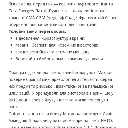
бізнесменів. Серед них — керівник нафтового гіганта
TotalEnergies Патрік Пуянне та голова логістичної
компанії CMA CGM Родольф Сааде. Французький бізнес
обережно вивчає можливості для інвестицій.
Головні теми переговорів:
відновлення інфраструктури країни;
гарантії безпеки для іноземних інвесторів;
захист релігійних та етнічних меншин;
боротьба з бойовиками Ісламської держави.
Франція підготувала символічний подарунок. Макрон
поверне Сирії 23 цінні археологічні артефакти. Серед
них предмети римської, візантійської та пальмірської
цивілізацій. Їх орендували для виставки в Парижі ще у
2010 році. Через війну цінності не могли повернути
раніше.
Очікується, що після візиту Макрона президент Сирії
Ахмед аш-Шараа вирушить до Анкари на саміт НАТО.
Там він має зустрітися з президентом США Дональдом