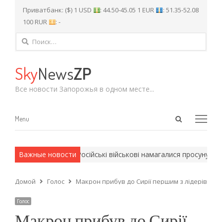
Приватбанк: ($) 1 USD
: 44.50-45.05 1 EUR
: 51.35-52.08
100 RUR
: -
Найти:
Sky
News
ZP
Все новости Запорожья в одном месте...
Open
Menu
Menu
search
panel
армейские методы.
Важные новости
Російські військові намагалися просунутись у 
Домой
Голос
Макрон прибув до Сирії першим з лідерів ЄС 
Голос
Макрон прибув до Сирії