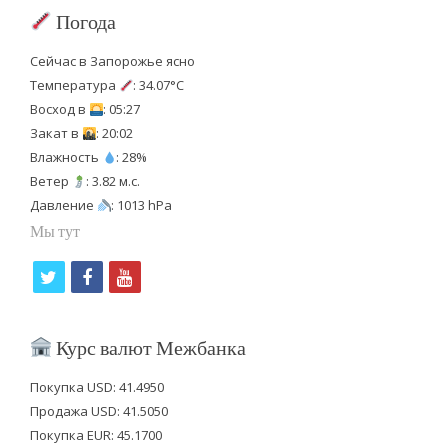
Погода
Сейчас в Запорожье ясно
Температура
: 34.07°C
Восход в
: 05:27
Закат в
: 20:02
Влажность
: 28%
Ветер
: 3.82 м.с.
Давление
: 1013 hPa
Мы тут
t
f
y
w
a
o
i
c
u
Курс валют Межбанка
t
e
t
Покупка USD: 41.4950
t
b
u
Продажа USD: 41.5050
e
o
b
Покупка EUR: 45.1700