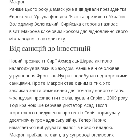
Макрон.
Раніше цього року Дамаск уже відвідували президентка
Єврокомісії Урсула фон дер Ляєн та президент України
Володимир Зеленський. Сирійська сторона називає
візит Макрона ключовим кроком для відновлення свого
міжнародного авторитету.
Від санкцій до інвестицій
Новий президент Сирії Ахмед аш-Шараа активно
налагоджує зв’язки із Заходом. Раніше він очолював
угруповання Фронт ан-Нусра і перебував під жорсткими
санкціями. Проте Макрон став одним із тих, хто
закликав зняти обмеження для початку нового етапу.
Французькі президенти не відвідували Сирію з 2009 року.
Тоді країною ще керував диктатор Асад. Після
жорстокого придушення протестів Сирія поринула у
десятирічну громадянську війну. Тепер Париж
намагається вибудувати діалог із новою владою.
Макрон приїхав не один, а у супроводі впливових