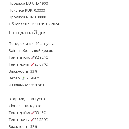
Продажа EUR: 45.1900
r
o
e
Покупка RUR: 0.0000
k
Продажа RUR: 0.0000
Обновлено: 15:31 19.07.2024
Погода на 3 дня
Понедельник, 10 августа
Rain - небольшой дождь
Темп. днём:
32.32°C
Темп. ночь:
25.07°C
Влажность: 33%
Ветер:
6.59 м.с.
Давление: 1014 hPa
Вторник, 11 августа
Clouds - пасмурно
Темп. днём:
33.1°C
Темп. ночь:
25.52°C
Влажность: 32%