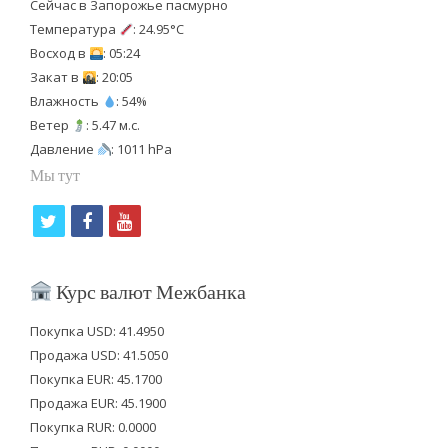
Сейчас в Запорожье пасмурно
Температура
: 24.95°C
Восход в
: 05:24
Закат в
: 20:05
Влажность
: 54%
Ветер
: 5.47 м.с.
Давление
: 1011 hPa
Мы тут
t
f
y
w
a
o
i
c
u
Курс валют Межбанка
t
e
t
Покупка USD: 41.4950
t
b
u
Продажа USD: 41.5050
e
o
b
Покупка EUR: 45.1700
Продажа EUR: 45.1900
r
o
e
Покупка RUR: 0.0000
k