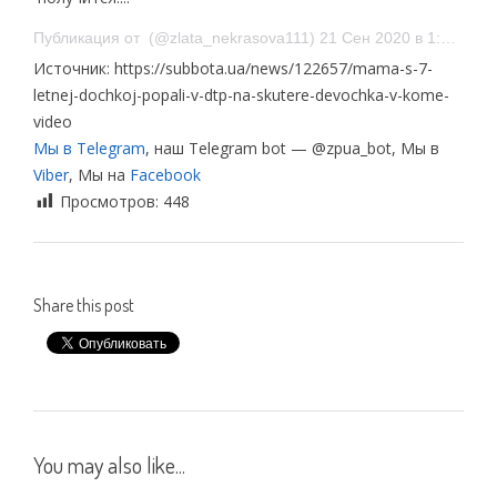
Публикация от ️️ (@zlata_nekrasova111) 21 Сен 2020 в 1:46 PDT
Источник: https://subbota.ua/news/122657/mama-s-7-
letnej-dochkoj-popali-v-dtp-na-skutere-devochka-v-kome-
video
Мы в Telegram
, наш Telegram bot — @zpua_bot, Мы в
Viber
, Мы на
Facebook
Просмотров:
448
Share this post
You may also like...