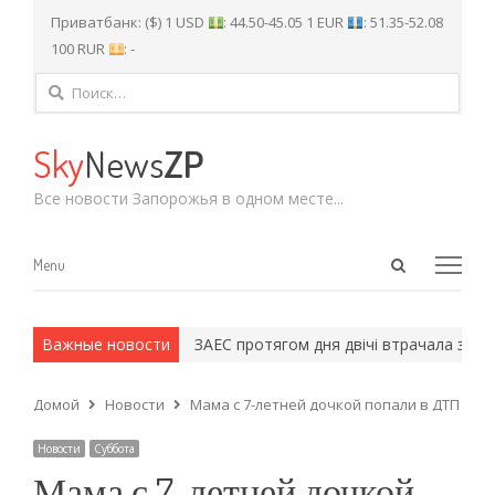
Приватбанк: ($) 1 USD
: 44.50-45.05 1 EUR
: 51.35-52.08
100 RUR
: -
Найти:
Sky
News
ZP
Все новости Запорожья в одном месте...
Open
Menu
Menu
search
panel
 и армейские методы.
Важные новости
ЗАЕС протягом дня двічі втрачала зовн
Домой
Новости
Мама с 7-летней дочкой попали в ДТП на с
Новости
Суббота
Мама с 7-летней дочкой