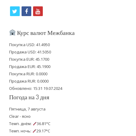
t
f
y
w
a
o
i
c
u
Курс валют Межбанка
t
e
t
Покупка USD: 41.4950
t
b
u
Продажа USD: 41.5050
e
o
b
Покупка EUR: 45.1700
Продажа EUR: 45.1900
r
o
e
Покупка RUR: 0.0000
k
Продажа RUR: 0.0000
Обновлено: 15:31 19.07.2024
Погода на 3 дня
Пятница, 7 августа
Clear - ясно
Темп. днём:
36.81°C
Темп. ночь:
29.17°C