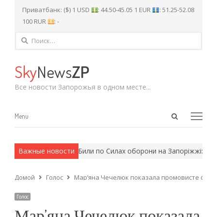
Приватбанк: ($) 1 USD
: 44.50-45.05 1 EUR
: 51.25-52.08
100 RUR
: -
Найти:
Sky
News
ZP
Все новости Запорожья в одном месте...
Open
Menu
Menu
search
panel
 армейские методы.
Важные новости
Били по Силах оборони на Запоріжжі: укра
Домой
Голос
Мар’яна Чечелюк показала промовисте фото з
Голос
Мар’яна Чечелюк показала