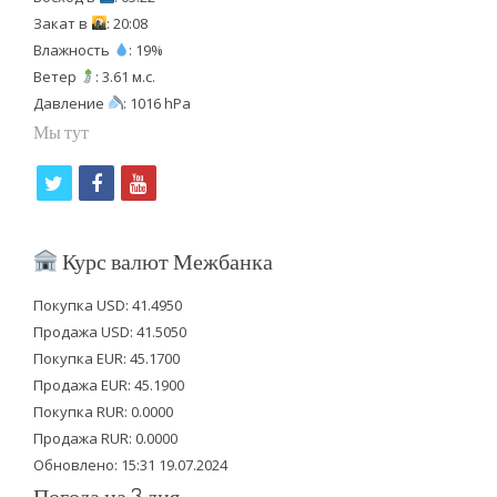
Закат в
: 20:08
Влажность
: 19%
Ветер
: 3.61 м.с.
Давление
: 1016 hPa
Мы тут
t
f
y
w
a
o
i
c
u
Курс валют Межбанка
t
e
t
Покупка USD: 41.4950
t
b
u
Продажа USD: 41.5050
e
o
b
Покупка EUR: 45.1700
Продажа EUR: 45.1900
r
o
e
Покупка RUR: 0.0000
k
Продажа RUR: 0.0000
Обновлено: 15:31 19.07.2024
Погода на 3 дня