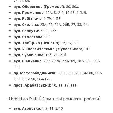
74, 59-89.
вул. Оберегова (Громової):
80, 80а.
вул. Променева:
10А, 8, 2-6, 10-18, 1-5, 9.
вул. Робітнича:
1-79, 1-58.
вул. Скельна:
25А, 26, 26А, 26Б, 27, 38, 44.
вул. Славутича:
83, 145.
вул. Столєтова:
90/3.
вул. Троїцька (Чекістів):
35, 37, 39.
вул. Університетська (Жуковського):
41.
вул. Чумаченка:
13б, 21, 21б.
вул. Шевченка:
277, 277а, 279-289, 302-308, 310-
330.
пр. Моторобудівників:
98, 100, 102, 104-108, 112-
130, 136-158, 164-170.
пров. Арабатський:
10, 11–19, 11а.
З 09:00 до 17:00 (Термінові ремонтні роботи)
вул. Азовська:
1-9, 11, 2-10.