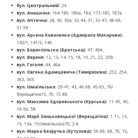
бул. Центральний:
24.
вул. Анашкіна:
164-180, 180а, 184, 173-185, 187а.
вул. Аптечна:
28, 30, 30а, 32-44, 31, 33-47, 48-66,
51-59.
вул. Арсена Коваленка (Адмірала Макарова):
142/1, 141/2, 146.
вул. Бориспільска (Братська):
47, 49А.
вул. Верхня:
12, 13, 14, 15, 18, 19, 21, 22, 25В.
вул. Гоголя:
44, 46а.
вул. Євгена Адамцевича (Тимірязєва):
252, 254,
363, 365.
вул. Ізмаїльська:
29-41, 43, 40-68, 45-65, 70/
Верещагіна15, 70, 72-88.
вул. Максима Здоревського (Курська):
11-45, 49,
16-56, 58.
вул. Марії Заньковецької (Верещагіна):
1-11, 13,
15, 13а, 15/Ізмаїльська70, 2-6.
вул. Марка Безручка (Кутузова):
56-66, 68, 70, 72,