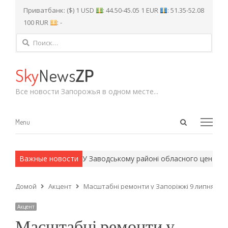
Приватбанк: ($) 1 USD
: 44.50-45.05 1 EUR
: 51.35-52.08
100 RUR
: -
Найти:
Sky
News
ZP
Все новости Запорожья в одном месте...
Open
Menu
Menu
search
panel
армейские методы.
Важные новости
У Заводському районі обласного центру пр
Домой
Акцент
Масштабні ремонти у Запоріжжі 9 липня: де 
Акцент
Масштабні ремонти у