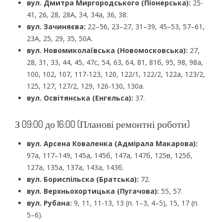
вул. Дмитра Миргородського (Піонерська):
25-
41, 26, 28, 28А, 34, 34а, 36, 38.
вул. Зачиняєва:
22–56, 23–27, 31–39, 45–53, 57–61,
23А, 25, 29, 35, 50А.
вул. Новомиколаївська (Новомосковська):
27,
28, 31, 33, 44, 45, 47с, 54, 63, 64, 81, 81б, 95, 98, 98а,
100, 102, 107, 117-123, 120, 122/1, 122/2, 122а, 123/2,
125, 127, 127/2, 129, 126-130, 130а.
вул. Освітянська (Енгельса):
37.
З 09:00 до 16:00 (Планові ремонтні роботи)
вул. Арсена Коваленка (Адмірала Макарова):
97а, 117–149, 145а, 145б, 147а, 147б, 125в, 125б,
127а, 135а, 137а, 143а, 143б.
вул. Бориспільска (Братська):
72.
вул. Верхньохортицька (Пугачова):
55, 57.
вул. Рубана:
9, 11, 11-13, 13 (п. 1–3, 4–5), 15, 17 (п.
5–6).