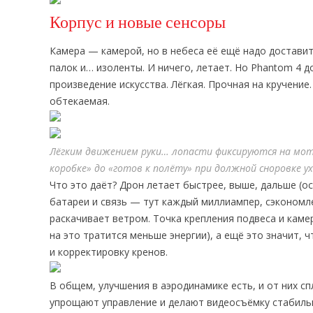
Корпус и новые сенсоры
Камера — камерой, но в небеса её ещё надо достави
палок и… изоленты. И ничего, летает. Но Phantom 4 
произведение искусства. Лёгкая. Прочная на кручени
обтекаемая.
Лёгким движением руки… лопасти фиксируются на мот
коробке» до «готов к полёту» при должной сноровке у
Что это даёт? Дрон летает быстрее, выше, дальше (о
батареи и связь — тут каждый миллиампер, сэкономл
раскачивает ветром. Точка крепления подвеса и камер
на это тратится меньше энергии), а ещё это значит, 
и корректировку кренов.
В общем, улучшения в аэродинамике есть, и от них с
упрощают управление и делают видеосъёмку стабиль