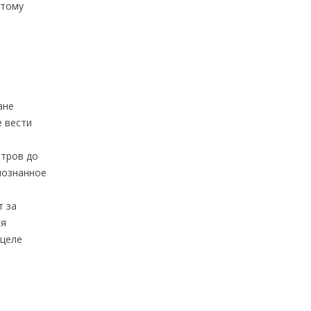
этому
ане
е вести
етров до
спознанное
т за
ся
ицеле