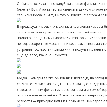
Съёмка с воздуха — пожалуй, ключевая функция данног
берёте? Вот. А на качество съёмки в данном случае в
стабилизирована. И тут и там у нового Phantom 4 ест
В предыдущих моделях механизм крепления камеры бы
стабилизатора к раме с моторами, сам стабилизатор
намного проще. Сами гиростабилизатор и виброзащит
неподрессоренные массы — ниже, а сама система ста
устраняя последствия движений, а получает данные 
ещё до того, как оно начнётся.
Модуль камеры также обновился: пожалуй, на сегодн
сегменте. Размер матрицы — 1/2.3″ (как у стандартны
фиксированным фокусным расстоянием и углом обзора
использование «в небе». Относительное отверстие ди
резкости — примерно начиная с 50-70 сантиметров о