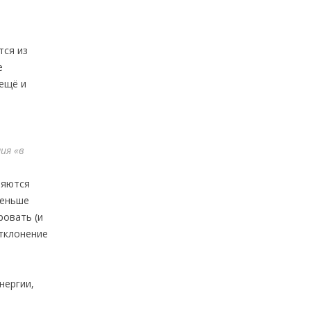
тся из
е
 ещё и
ия «в
ляются
меньше
ровать (и
отклонение
нергии,