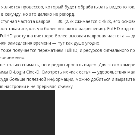
является процессор, который будет обрабатывать видеопоток.
 секунду, но это далеко не рекорд.
ступная частота кадров — 30. (2.7k сжимается с 4k2k, его основ
в такая же, как у и более высокого разрешения). FullHD-кадр н
ullHD доступна вчетверо более высокая кадровая частота — до
или замедления времени — тут как душе угодно.
н тоже получается пережатием FullHD, и ресурсов сигнального п
дновременно.
не только снимать, но и редактировать видео. Для этого камер
ы D-Log и Cine-D. Смотреть их «как есть» — удовольствия мал
 куда больше полезной информации, можно добиться и выразит
яя настройки и не прерывая съёмку.