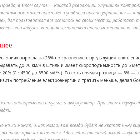
а. Правда, в этом случае — никакой революции. Улучшить контро
портить» всю магию простого и удобного органа управления — зап
», для пользователя всё осталось на своих местах, работает та
теперь это «пауза», которая заставляет дрона моментально зав
чнее
условиях выросла на 25% по сравнению с предыдущим поколение
давать до 70 км/ч в штиль и имеет скороподъёмность до 6 мет
 ~20% (С ~4500 до 5500 мА*ч). То есть прямая разница — 5% — т
изить потребление электроэнергии и тратить меньше, делая бо
жать одновременно и пульт, и аккумулятор. При этом аккумуля
ядки.
на 25 минут, и, как назло, вам всегда будет не хватать «ну ещ
вам тоже вряд ли захочется. Здесь единственный выход — купит