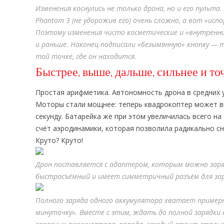
Изменения коснулись не только дрона, но и его пульт
Phantom 3 (не удорожив его) очень сложно, а вот «ис
Поэтому изменения чисто косметические и «внутренние
и раньше. Наконец подписали «безымянную» кнопку — 
той точке, где он находится.
Быстрее, выше, дальше, сильнее и то
Простая арифметика. Автономность дрона в средних 
Моторы стали мощнее: теперь квадрокоптер может вы
секунду. Батарейка же при этом увеличилась всего на
счёт аэродинамики, которая позволила радикально сн
Круто? Круто!
Дрон поставляется с адаптером, которым можно заря
быстросъёмный и имеет симметричный разъём для зар
Полного заряда одного аккумулятора хватает примерно 
минуточку». Вместе с этим, ждать до полной зарядки 