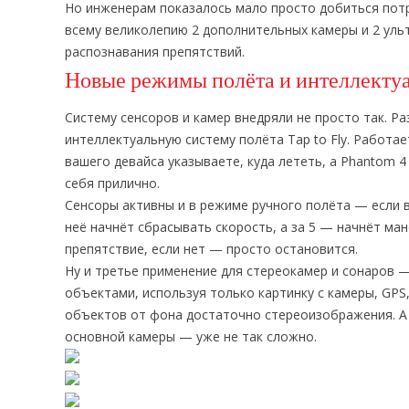
Но инженерам показалось мало просто добиться потр
всему великолепию 2 дополнительных камеры и 2 уль
распознавания препятствий.
Новые режимы полёта и интеллектуа
Систему сенсоров и камер внедряли не просто так. Ра
интеллектуальную систему полёта Tap to Fly. Работа
вашего девайса указываете, куда лететь, а Phantom 
себя прилично.
Сенсоры активны и в режиме ручного полёта — если в
неё начнёт сбрасывать скорость, а за 5 — начнёт ма
препятствие, если нет — просто остановится.
Ну и третье применение для стереокамер и сонаров —
объектами, используя только картинку с камеры, GPS
объектов от фона достаточно стереоизображения. А 
основной камеры — уже не так сложно.