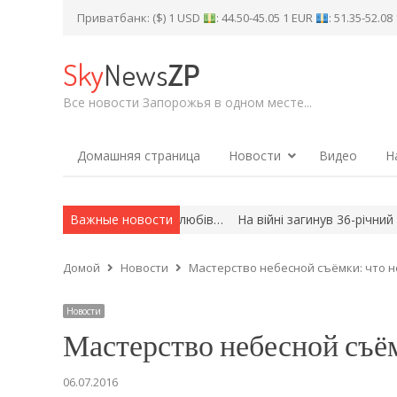
Приватбанк: ($) 1 USD
: 44.50-45.05 1 EUR
: 51.35-52.0
Sky
News
ZP
Все новости Запорожья в одном месте...
Домашняя страница
Новости
Видео
Н
 3,5 тисячі шлюбів…
Важные новости
На війні загинув 36-річний захисник Волод
Домой
Новости
Мастерство небесной съёмки: что но
Новости
Мастерство небесной съёмк
06.07.2016