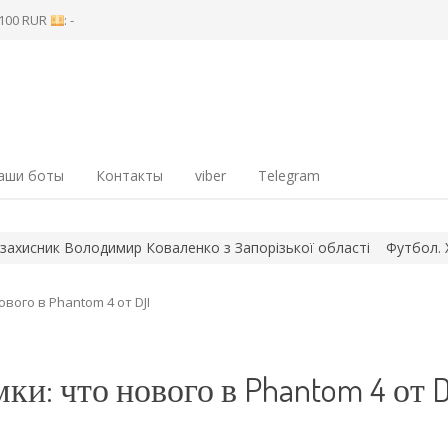
8 100 RUR
: -
аши боты
Контакты
viber
Telegram
имир Коваленко з Запорізької області
Футбол. Хто сьогодні роз
вого в Phantom 4 от DJI
и: что нового в Phantom 4 от D