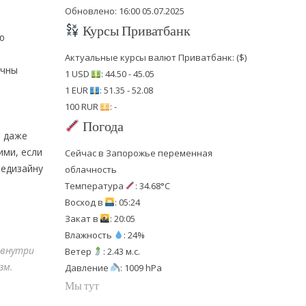
Обновлено: 16:00 05.07.2025
Курсы Приватбанк
ю
Актуальные курсы валют Приватбанк: ($)
ичны
1 USD
: 44.50 - 45.05
1 EUR
: 51.35 - 52.08
100 RUR
: -
Погода
я даже
ими, если
Сейчас в Запорожье переменная
Редизайну
облачность
Температура
: 34.68°C
Восход в
: 05:24
Закат в
: 20:05
Влажность
: 24%
 внутри
Ветер
: 2.43 м.с.
зм.
Давление
: 1009 hPa
Мы тут