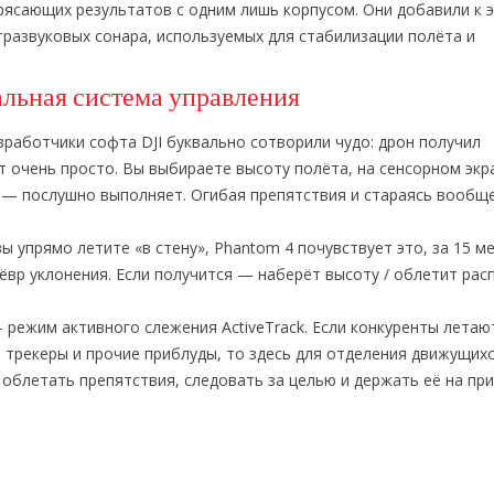
ясающих результатов с одним лишь корпусом. Они добавили к 
тразвуковых сонара, используемых для стабилизации полёта и
льная система управления
зработчики софта DJI буквально сотворили чудо: дрон получил
ет очень просто. Вы выбираете высоту полёта, на сенсорном экр
4 — послушно выполняет. Огибая препятствия и стараясь вообщ
ы упрямо летите «в стену», Phantom 4 почувствует это, за 15 м
нёвр уклонения. Если получится — наберёт высоту / облетит ра
 режим активного слежения ActiveTrack. Если конкуренты летаю
, трекеры и прочие приблуды, то здесь для отделения движущих
облетать препятствия, следовать за целью и держать её на пр