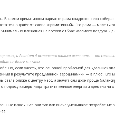
ть. В самом примитивном варианте рама квадрокоптера собирае
достаточно далёк от слова «примитивный». Его рама — маленько
е. Минимально влияющая на потоки отбрасываемого воздуха. Да
орчиках, и Phantom 4 останется только включить — от состоян
ходит не более минуты.
собенно, если учесть, что основной проблемой для «дальше» яв
енный в результате продуманной аэродинамики — в плюс). Его 
ы стала ближе к центру масс, а значит сам дрон проще баланси
что подвесу камеры надо тратить меньше энергии и времени на 
плошные плюсы. Все они так или иначе уменьшают потребление э
нее.