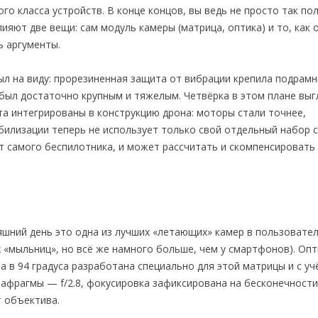
о класса устройств. В конце концов, вы ведь не просто так по
лияют две вещи: сам модуль камеры (матрица, оптика) и то, как 
ь аргументы.
л на виду: прорезиненная защита от вибрации крепила подрамн
 был достаточно крупным и тяжелым. Четвёрка в этом плане выг
а интегрированы в конструкцию дрона: моторы стали точнее,
билизации теперь не использует только свой отдельный набор 
от самого беспилотника, и может рассчитать и скомпенсировать
яшний день это одна из лучших «летающих» камер в пользовате
х «мыльниц», но всё же намного больше, чем у смартфонов). Опт
 в 94 градуса разработана специально для этой матрицы и с уч
афрагмы — f/2.8, фокусировка зафиксирована на бесконечности
т объектива.