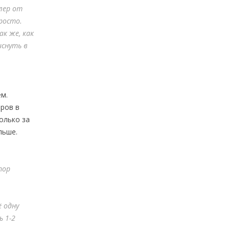
ллер от
росто.
к же, как
иснуть в
м.
ров в
олько за
льше.
тор
ё одну
ь 1-2