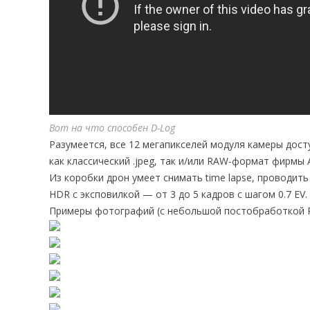
Вот на что способен D-Log
Разумеется, все 12 мегапикселей модуля камеры дос
как классический .jpeg, так и/или RAW-формат фирмы 
Из коробки дрон умеет снимать time lapse, проводить
HDR с эксповилкой — от 3 до 5 кадров с шагом 0.7 EV.
Примеры фотографий (с небольшой постобработкой R