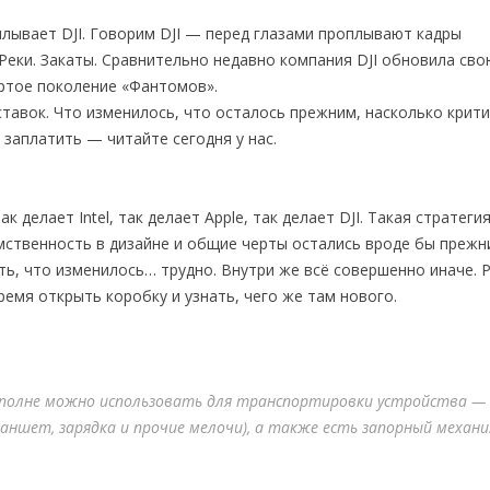
лывает DJI. Говорим DJI — перед глазами проплывают кадры
Реки. Закаты. Сравнительно недавно компания DJI обновила сво
ртое поколение «Фантомов».
иставок. Что изменилось, что осталось прежним, насколько крит
 заплатить — читайте сегодня у нас.
делает Intel, так делает Apple, так делает DJI. Такая стратеги
мственность в дизайне и общие черты остались вроде бы прежн
ть, что изменилось… трудно. Внутри же всё совершенно иначе. 
ремя открыть коробку и узнать, чего же там нового.
 вполне можно использовать для транспортировки устройства —
ланшет, зарядка и прочие мелочи), а также есть запорный механи