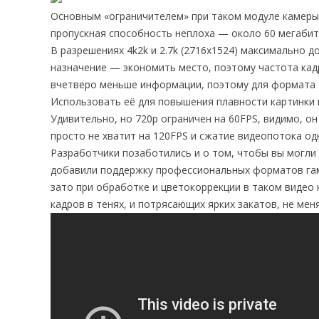
Основным «ограничителем» при таком модуле камеры 
пропускная способность неплоха — около 60 мегабит в
В разрешениях 4k2k и 2.7k (2716х1524) максимально до
назначение — экономить место, поэтому частота кадро
вчетверо меньше информации, поэтому для формата F
Использовать её для повышения плавности картинки 
Удивительно, но 720p ограничен на 60FPS, видимо, о
просто не хватит на 120FPS и сжатие видеопотока о
Разработчики позаботились и о том, чтобы вы могли 
добавили поддержку профессиональных форматов гамм
зато при обработке и цветокоррекции в таком видео
кадров в тенях, и потрясающих ярких закатов, не мен