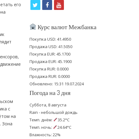
t
f
y
летать его
она
w
a
o
i
c
u
Курс валют Межбанка
t
e
t
ик
Покупка USD: 41.4950
лядит
t
b
u
Продажа USD: 41.5050
e
o
b
Покупка EUR: 45.1700
сенсоров,
Продажа EUR: 45.1900
r
o
e
 движение
Покупка RUR: 0.0000
k
Продажа RUR: 0.0000
Обновлено: 15:31 19.07.2024
Погода на 3 дня
льском
Суббота, 8 августа
ика с
Rain - небольшой дождь
ётом на
Темп. днём:
35.2°C
. Зона
Темп. ночь:
24.64°C
Влажность: 22%