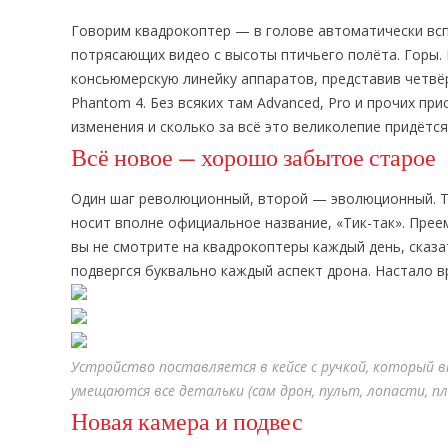
Говорим квадрокоптер — в голове автоматически всп
потрясающих видео с высоты птичьего полёта. Горы. 
консьюмерскую линейку аппаратов, представив четвё
Phantom 4. Без всяких там Advanced, Pro и прочих пр
изменения и сколько за всё это великолепие придётся
Всё новое — хорошо забытое старое
Один шаг революционный, второй — эволюционный. Так 
носит вполне официальное название, «Тик-так». Прее
вы не смотрите на квадрокоптеры каждый день, сказа
подвергся буквально каждый аспект дрона. Настало в
Устройство поставляется в кейсе с ручкой, который
умещаются все детальки (сам дрон, пульт, лопасти, п
Новая камера и подвес