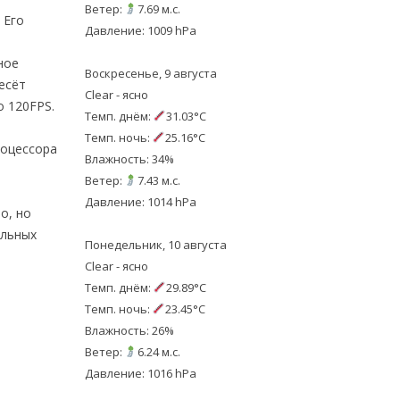
Ветер:
7.69 м.с.
 Его
Давление: 1009 hPa
ное
Воскресенье, 9 августа
есёт
Clear - ясно
 120FPS.
Темп. днём:
31.03°C
Темп. ночь:
25.16°C
роцессора
Влажность: 34%
Ветер:
7.43 м.с.
е
Давление: 1014 hPa
о, но
ельных
Понедельник, 10 августа
Clear - ясно
Темп. днём:
29.89°C
Темп. ночь:
23.45°C
Влажность: 26%
Ветер:
6.24 м.с.
Давление: 1016 hPa