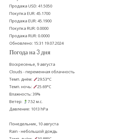
t
b
u
Продажа USD: 41.5050
e
o
b
Покупка EUR: 45.1700
Продажа EUR: 45.1900
r
o
e
Покупка RUR: 0.0000
k
Продажа RUR: 0.0000
Обновлено: 15:31 19.07.2024
Погода на 3 дня
Воскресенье, 9 августа
Clouds - переменная облачность
Темп. днём:
29.53°C
Темп. ночь:
25.69°C
Влажность: 39%
Ветер:
7.52 м.с.
Давление: 1013 hPa
Понедельник, 10 августа
Rain - небольшой дождь
Темп. днём:
30.88°C