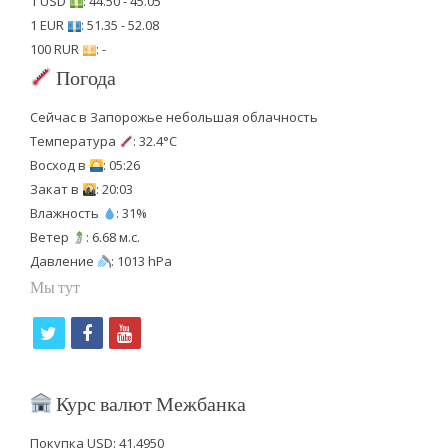
1 USD
: 44.50 - 45.05
1 EUR
: 51.35 - 52.08
100 RUR
: -
Погода
Сейчас в Запорожье небольшая облачность
Температура
: 32.4°C
Восход в
: 05:26
Закат в
: 20:03
Влажность
: 31%
Ветер
: 6.68 м.с.
Давление
: 1013 hPa
Мы тут
t
f
y
w
a
o
i
c
u
Курс валют Межбанка
t
e
t
Покупка USD: 41.4950