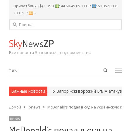
Приватбанк: ($) 1 USD
: 44.50-45.05 1 EUR
: 51.35-52.08
100 RUR
: -
Найти:
Sky
News
ZP
Все новости Запорожья в одном месте...
Open
Menu
Menu
search
panel
 и армейские методы.
Важные новости
У Запоріжжі ворожий БпЛА атакував рят
Домой
ipnews
McDonald’s подал в суд на украинскую ком
ipnews
McDonald’s подал в суд на