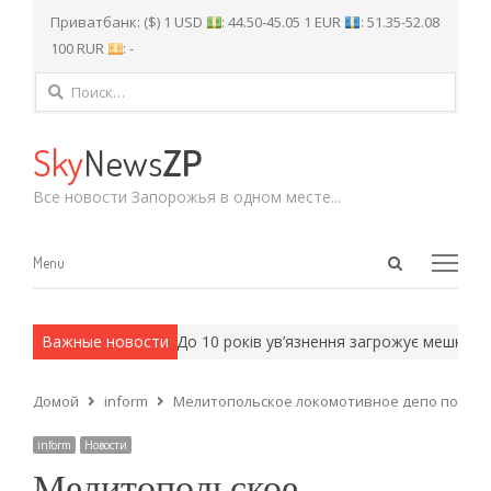
Приватбанк: ($) 1 USD
: 44.50-45.05 1 EUR
: 51.35-52.08
100 RUR
: -
Найти:
Sky
News
ZP
Все новости Запорожья в одном месте...
Open
Menu
Menu
search
panel
 армейские методы.
Важные новости
До 10 років ув’язнення загрожує мешканцю
Домой
inform
Мелитопольское локомотивное депо подготов
inform
Новости
Мелитопольское