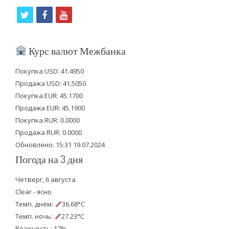
t
f
y
w
a
o
i
c
u
Курс валют Межбанка
t
e
t
Покупка USD: 41.4950
t
b
u
Продажа USD: 41.5050
e
o
b
Покупка EUR: 45.1700
Продажа EUR: 45.1900
r
o
e
Покупка RUR: 0.0000
k
Продажа RUR: 0.0000
Обновлено: 15:31 19.07.2024
Погода на 3 дня
Четверг, 6 августа
Clear - ясно
Темп. днём:
36.68°C
Темп. ночь:
27.23°C
Влажность: 17%