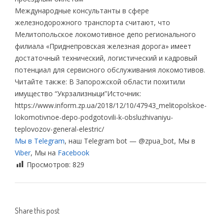
Международные консультанты в сфере
железнодорожного транспорта считают, что
Мелитопольское локомотивное депо регионального
филиала «Приднепровская железная дорога» имеет
достаточный технический, логистический и кадровый
потенциал для сервисного обслуживания локомотивов.
Читайте также: В Запорожской области похитили
имущество “Укрзализныци”Источник:
https://www.inform.zp.ua/2018/12/10/47943_melitopolskoe-
lokomotivnoe-depo-podgotovili-k-obsluzhivaniyu-
teplovozov-general-elestric/
Мы в Telegram
, наш Telegram bot — @zpua_bot, Мы в
Viber
, Мы на
Facebook
Просмотров:
829
Share this post