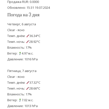
k
Продажа RUR: 0.0000
Обновлено: 15:31 19.07.2024
Погода на 3 дня
Четверг, 6 августа
Clear - ясно
Темп. днём:
36.34°C
Темп. ночь:
28.92°C
Влажность: 17%
Ветер:
4.97 м.с.
Давление: 1016 hPa
Пятница, 7 августа
Clear - ясно
Темп. днём:
37.32°C
Темп. ночь:
28.66°C
Влажность: 17%
Ветер:
7.02 м.с.
Давление: 1013 hPa