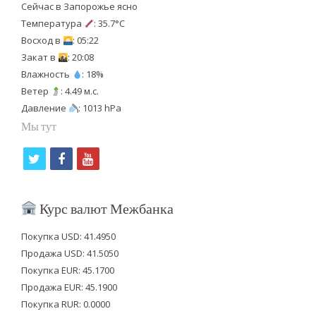
Сейчас в Запорожье ясно
Температура
: 35.7°C
Восход в
: 05:22
Закат в
: 20:08
Влажность
: 18%
Ветер
: 4.49 м.с.
Давление
: 1013 hPa
Мы тут
t
f
y
w
a
o
i
c
u
Курс валют Межбанка
t
e
t
Покупка USD: 41.4950
t
b
u
Продажа USD: 41.5050
e
o
b
Покупка EUR: 45.1700
Продажа EUR: 45.1900
r
o
e
Покупка RUR: 0.0000