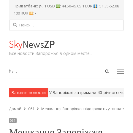
Приватбанк: ($) 1 USD
: 44.50-45.05 1 EUR
: 51.35-52.08
100 RUR
: -
Найти:
Sky
News
ZP
Все новости Запорожья в одном месте...
Open
Menu
Menu
search
panel
 армейские методы.
Важные новости
У Запоріжжі затримали 40-річного чоловіка
Домой
061
Мешканця Запоріжжя підозрюють у зґвалтуванн
061
Мешканця Запоріжжя