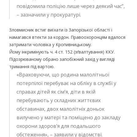
повідомила поліцію лише через деякий час”,
– зазначили у прокуратурі.
Зловмисник встиг виїхати із Запорізької області і
намагався втекти за кордон. Правоохоронцям вдалося
затримати чоловіка у Кропивницькому.
Йому інкримінують ч. 4 ст. 152 (зґвалтування) ККУ.
Підозрюваному обрано запобіжний захід у вигляді
тримання під вартою.
«Враховуючи, що родина малолітньої
потерпілої перебуває на обліку в службі у
справах дітей як сім’я, діти в якій
перебувають у складних життєвих
обставинах, двох малолітніх доньок
вилучено у матері та поміщено до закладу
охорони здоров’я для подальшого
обстеження»,
– заявили у відомстві.