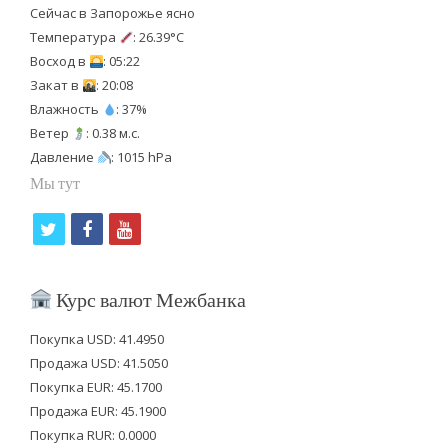
Сейчас в Запорожье ясно
Температура
: 26.39°C
Восход в
: 05:22
Закат в
: 20:08
Влажность
: 37%
Ветер
: 0.38 м.с.
Давление
: 1015 hPa
Мы тут
t
f
y
w
a
o
i
c
u
Курс валют Межбанка
t
e
t
Покупка USD: 41.4950
t
b
u
Продажа USD: 41.5050
e
o
b
Покупка EUR: 45.1700
Продажа EUR: 45.1900
r
o
e
Покупка RUR: 0.0000