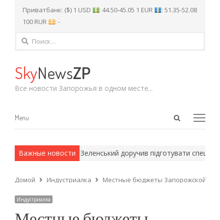
Приватбанк: ($) 1 USD
: 44.50-45.05 1 EUR
: 51.35-52.08
100 RUR
: -
Найти:
Sky
News
ZP
Все новости Запорожья в одном месте...
Open
Menu
Menu
search
panel
 армейские методы.
Важные новости
Зеленський доручив підготувати спеціальн
Домой
Индустриалка
Местные бюджеты Запорожской обла
Индустриалка
Местные бюджеты