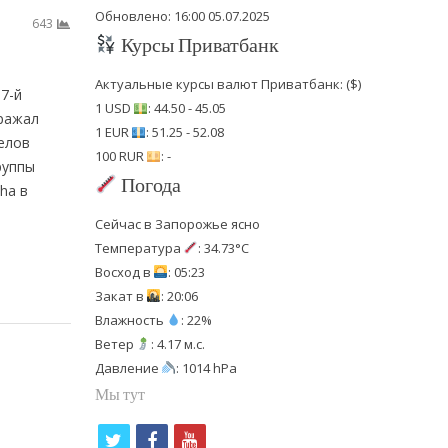
Обновлено: 16:00 05.07.2025
643
Курсы Приватбанк
Актуальные курсы валют Приватбанк: ($)
7-й
1 USD
: 44.50 - 45.05
тражал
1 EUR
: 51.25 - 52.08
делов
100 RUR
: -
руппы
Погода
ha в
Сейчас в Запорожье ясно
Температура
: 34.73°C
Восход в
: 05:23
Закат в
: 20:06
Влажность
: 22%
Ветер
: 4.17 м.с.
Давление
: 1014 hPa
Мы тут
t
f
y