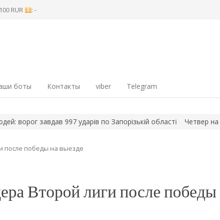
8 100 RUR
: -
аши боты
Контакты
viber
Telegram
орог завдав 997 ударів по Запорізькій області
Четвер на фронті
ги после победы на выезде
ера Второй лиги после победы