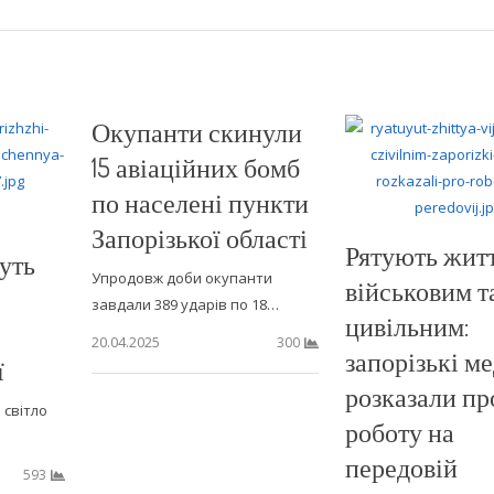
Окупанти скинули
15 авіаційних бомб
по населені пункти
Запорізької області
Рятують жит
уть
Упродовж доби окупанти
військовим т
завдали 389 ударів по 18…
цивільним:
20.04.2025
300
запорізькі м
ї
розказали пр
 світло
роботу на
передовій
593