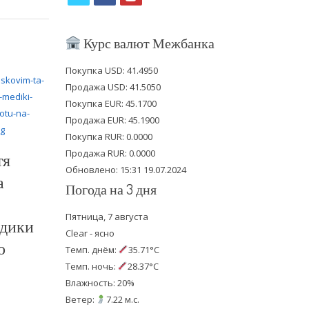
w
a
o
i
c
u
Курс валют Межбанка
t
e
t
Покупка USD: 41.4950
t
b
u
Продажа USD: 41.5050
e
o
b
Покупка EUR: 45.1700
Продажа EUR: 45.1900
r
o
e
Покупка RUR: 0.0000
k
Продажа RUR: 0.0000
тя
Обновлено: 15:31 19.07.2024
а
Погода на 3 дня
Пятница, 7 августа
едики
Clear - ясно
о
Темп. днём:
35.71°C
Темп. ночь:
28.37°C
Влажность: 20%
Ветер:
7.22 м.с.