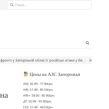
Найти:
Open
search
panel
 у Запорізькій області: російські атаки у бік…
Мешканця Мелітоп
Цены на АЗС Запорожья
А92: 65.99 - 77.90грн.
А95: 51.49 - 83.50грн.
 на
А95+: 58.00 - 85.90грн.
ДТ: 50.99 - 93.90грн.
ГАЗ: 31.49 - 44.50грн.