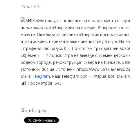
18.04.2019
МФК «Металлург» поднялся на второе место в груп
новокаховской «Энергией» на выезде. В первом госте
минуте. Ошибкой защитники «Энергии» воспользовалс
атаки хозяев, перехвативших инициативу в игре. На 8
штрафной площадки. 0:2! По итогам трех матчей возо
«Кремня» — 42 очка. Игра на выезде с кременчугской 
родном городе, реконструкция сквера на Кичкасе, За
Источник: 061.ua Источник: https://www.061.ua/news/236
Мы в Telegram
, наш Telegram bot — @zpua_bot, Мы в
V
Просмотров:
643
Share this post