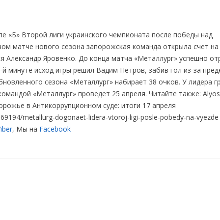
пе «Б» Второй лиги украинского чемпионата после победы над
вом матче нового сезона запорожская команда открыла счет на 
я Александр Яровенко. До конца матча «Металлург» успешно о
5-й минуте исход игры решил Вадим Петров, забив гол из-за пре
бновленного сезона «Металлург» набирает 38 очков. У лидера г
командой «Металлург» проведет 25 апреля. Читайте также: Alyos
порожье в Антикоррупционном суде: итоги 17 апреля
9194/metallurg-dogonaet-lidera-vtoroj-ligi-posle-pobedy-na-vyezde
iber
, Мы на
Facebook