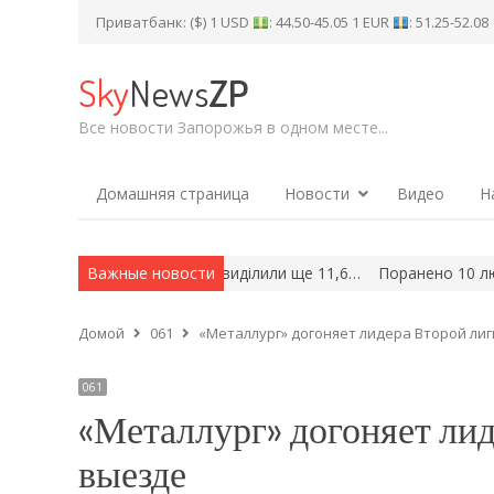
Приватбанк: ($) 1 USD
: 44.50-45.05 1 EUR
: 51.25-52.0
Sky
News
ZP
Все новости Запорожья в одном месте...
Домашняя страница
Новости
Видео
Н
ми житла у Запоріжжі виділили ще 11,6…
Важные новости
Поранено 10 людей: в
Домой
061
«Металлург» догоняет лидера Второй ли
061
«Металлург» догоняет лид
выезде