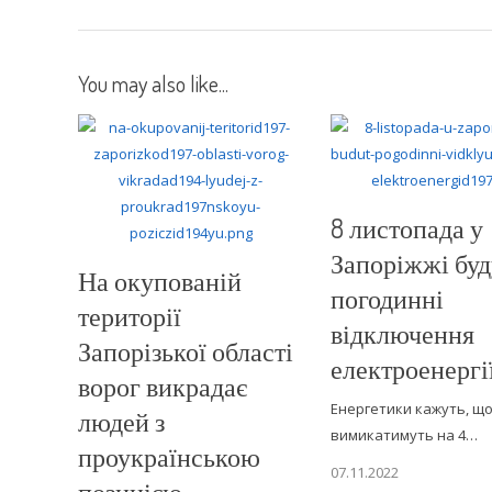
You may also like...
8 листопада у
Запоріжжі буд
На окупованій
погодинні
території
відключення
Запорізької області
електроенергі
ворог викрадає
Енергетики кажуть, що
людей з
вимикатимуть на 4…
проукраїнською
07.11.2022
позицією