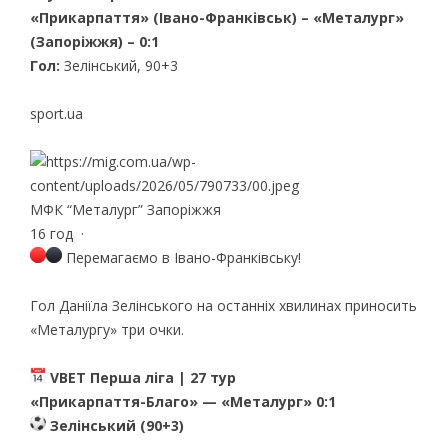
«Прикарпаття» (Івано-Франківськ) – «Металург»
(Запоріжжя) – 0:1
Гол:
Зелінський, 90+3
sport.ua
МФК “Металург” Запоріжжя
16 год
·
Перемагаємо в Івано-Франківську!
Гол Даніїла Зелінського на останніх хвилинах приносить
«Металургу» три очки.
VBET Перша ліга | 27 тур
«Прикарпаття-Благо» — «Металург» 0:1
Зелінський (90+3)