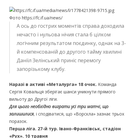
Фото https://fc.if.ua/news/
А ось до гострих моментів справа доходила
нечасто і нульова нічия стала б цілком
логічним результатом поєдинку, однак на 3-
й компенсованій до другого тайму хвилині
Даніїл Зелінський приніс перемогу
запорізькому клубу.
Наразі в активі «Металурга» 18 очок.
Команда
Сергія Ковальця зберігає шанси уникнути прямого
вильоту до Другої ліги.
Для цього необхідно виграти усі три матчі, що
залишилися
, і сподіватися, що «Ворскла» зазнає трьох
поразок.
Перша ліга. 27-й тур. Івано-Франківськ, стадіон
«Рух». 10 травня