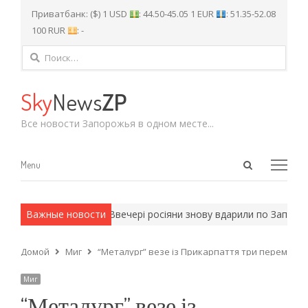
Приватбанк: ($) 1 USD
: 44.50-45.05 1 EUR
: 51.35-52.08
100 RUR
: -
Найти:
Sky
News
ZP
Все новости Запорожья в одном месте...
Open
Menu
Menu
search
panel
 армейские методы.
Важные новости
Ввечері росіяни знову вдарили по Запоріж
Домой
Миг
“Металург” везе із Прикарпаття три переможні
Миг
“Металург” везе із