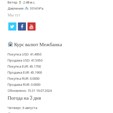
Ветер
: 2.48 м.с.
Давление
: 1014 hPa
Мы тут
t
f
y
w
a
o
i
c
u
Курс валют Межбанка
t
e
t
Покупка USD: 41.4950
t
b
u
Продажа USD: 41.5050
e
o
b
Покупка EUR: 45.1700
Продажа EUR: 45.1900
r
o
e
Покупка RUR: 0.0000
k
Продажа RUR: 0.0000
Обновлено: 15:31 19.07.2024
Погода на 3 дня
Четверг, 6 августа