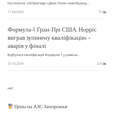
На полігоні 128 бригади «Дике Поле» новобранці…
11.06.2026
75
Формула-1. Гран-Прі США. Норріс
виграв зупинену кваліфікацію –
аварія у фіналі
Відбулася кваліфікація Формули-1 у рамках…
20.10.2024
226
нет
Цены на АЗС Запорожья