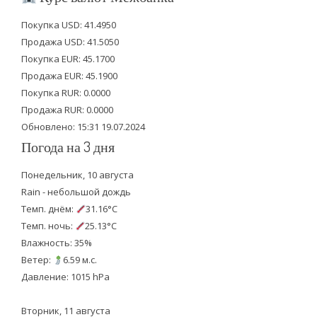
t
e
t
Покупка USD: 41.4950
t
b
u
Продажа USD: 41.5050
e
o
b
Покупка EUR: 45.1700
Продажа EUR: 45.1900
r
o
e
Покупка RUR: 0.0000
k
Продажа RUR: 0.0000
Обновлено: 15:31 19.07.2024
Погода на 3 дня
Понедельник, 10 августа
Rain - небольшой дождь
Темп. днём:
31.16°C
Темп. ночь:
25.13°C
Влажность: 35%
Ветер:
6.59 м.с.
Давление: 1015 hPa
Вторник, 11 августа