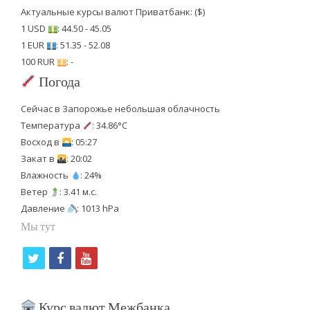
Актуальные курсы валют Приватбанк: ($)
1 USD
: 44.50 - 45.05
1 EUR
: 51.35 - 52.08
100 RUR
: -
Погода
Сейчас в Запорожье небольшая облачность
Температура
: 34.86°C
Восход в
: 05:27
Закат в
: 20:02
Влажность
: 24%
Ветер
: 3.41 м.с.
Давление
: 1013 hPa
Мы тут
t
f
y
w
a
o
i
c
u
Курс валют Межбанка