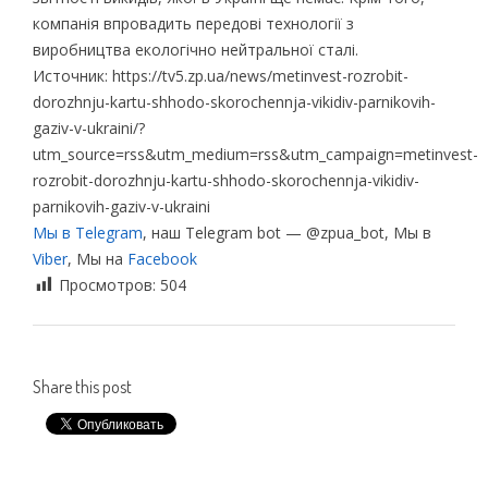
компанія впровадить передові технології з
виробництва екологічно нейтральної сталі.
Источник: https://tv5.zp.ua/news/metinvest-rozrobit-
dorozhnju-kartu-shhodo-skorochennja-vikidiv-parnikovih-
gaziv-v-ukraini/?
utm_source=rss&utm_medium=rss&utm_campaign=metinvest-
rozrobit-dorozhnju-kartu-shhodo-skorochennja-vikidiv-
parnikovih-gaziv-v-ukraini
Мы в Telegram
, наш Telegram bot — @zpua_bot, Мы в
Viber
, Мы на
Facebook
Просмотров:
504
Share this post