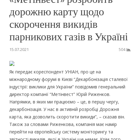
дорожню карту щодо
скорочення викидів
парникових газів в Україні
15.07.2021
504
Як передає кореспондент УНІАН, про це на
міжнародному форумі в Києві “Декарбонізація сталевої
індустрії: виклики для України” повідомив генеральний
директор компанії “Метінвест” Юрій Риженков.
Напрямки, в яких ми працюємо – це, в першу чергу,
декарбонізація. У нас в активній розробці Дорожня
карта, яка дозволить скоротити викиди”, – сказав він.
Також за словами Риженкова, компанія має намір
перейти на європейську систему моніторингу та
звітності викидів, якої в Україні ще немає. Крім того,