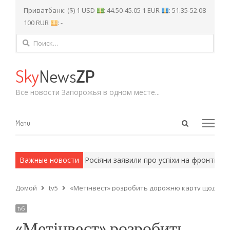
Приватбанк: ($) 1 USD
: 44.50-45.05 1 EUR
: 51.35-52.08
100 RUR
: -
Найти:
Sky
News
ZP
Все новости Запорожья в одном месте...
Open
Menu
Menu
search
panel
и армейские методы.
Важные новости
Росіяни заявили про успіхи на фронті – яка
Домой
tv5
«Метінвест» розробить дорожню карту щодо ско
tv5
«Метінвест» розробить