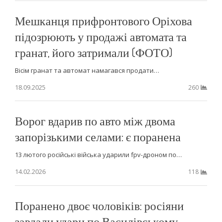
Мешканця прифронтового Оріхова
підозрюють у продажі автомата та
гранат, його затримали (ФОТО)
Вісім гранат та автомат намагався продати…
18.09.2025
260
Ворог вдарив по авто між двома
запорізькими селами: є поранена
13 лютого російські війська ударили fpv-дроном по…
14.02.2026
118
Поранено двоє чоловіків: росіяни
завдали удари по Василівському