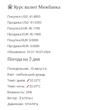
i
c
u
Курс валют Межбанка
t
e
t
Покупка USD: 41.4950
t
b
u
Продажа USD: 41.5050
e
o
b
Покупка EUR: 45.1700
Продажа EUR: 45.1900
r
o
e
Покупка RUR: 0.0000
k
Продажа RUR: 0.0000
Обновлено: 15:31 19.07.2024
Погода на 3 дня
Понедельник, 10 августа
Rain - небольшой дождь
Темп. днём:
32.32°C
Темп. ночь:
25.07°C
Влажность: 33%
Ветер:
6.59 м.с.
Давление: 1014 hPa