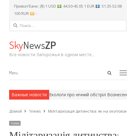
Приватбанк: ($) 1 USD
: 44.50-45.05 1 EUR
: 51.35-52.08
100 RUR
: -
Найти:
Sky
News
ZP
Все новости Запорожья в одном месте...
Open
Menu
Menu
search
panel
 армейские методы.
Важные новости
Екологи про нічний обстріл Вознесенівськ
Домой
1news
Мілітаризація дитинства: як на окупованій ча
1news
Мілітаризація дитинства: