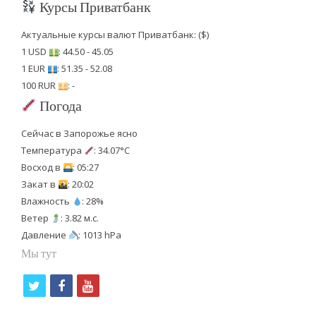
Курсы Приватбанк
Актуальные курсы валют Приватбанк: ($)
1 USD
: 44.50 - 45.05
1 EUR
: 51.35 - 52.08
100 RUR
: -
Погода
Сейчас в Запорожье ясно
Температура
: 34.07°C
Восход в
: 05:27
Закат в
: 20:02
Влажность
: 28%
Ветер
: 3.82 м.с.
Давление
: 1013 hPa
Мы тут
t
f
y
w
a
o